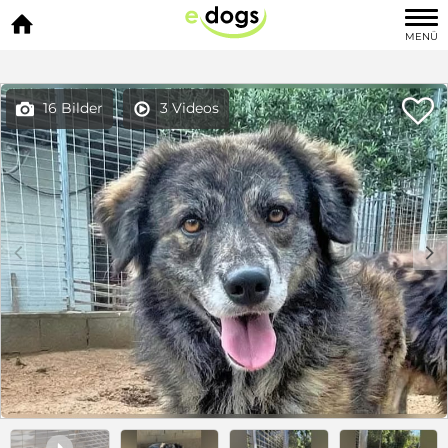

MENÜ

16 Bilder
3 Videos


c
d
