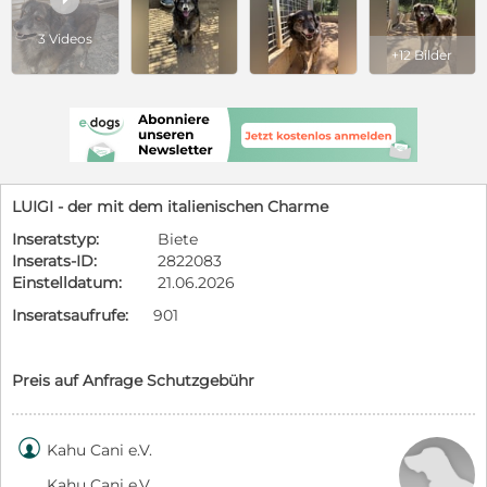
3 Videos
+12 Bilder
LUIGI - der mit dem italienischen Charme
Inseratstyp:
Biete
Inserats-ID:
2822083
Einstelldatum:
21.06.2026
Inseratsaufrufe:
901
Preis auf Anfrage Schutzgebühr

Kahu Cani e.V.
Kahu Cani e.V.