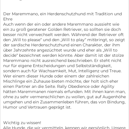
Der Maremmano, ein Herdenschutzhund mit Tradition und
Ehre
Auch wenn der ein oder andere Maremmano aussieht wie
ein zu groß geratener Golden Retriever, so sollten sie doch
besser nicht verwechselt werden. Während der Retriever oft
den „Will to please“ und den „Will to play“ mitbringt, so zeigt
der sardische Herdenschutzhund einen Charakter, der ihm
über Jahrzehnte angezüchtet wurde und eher als „Will to
decide“ bezeichnet werden könnte. Aber damit ist der stolze
Maremmano nicht ausreichend beschrieben. Er steht nicht
nur für eigene Entscheidungen und Selbstständigkeit,
sondern auch für Wachsamkeit, Mut, Intelligenz und Treue.
Wer einem dieser Hunde oder einem der zahlreichen
Mischlinge ein Zuhause bieten möchte, der holt sich eher
einen Partner an die Seite. Rally Obedience oder Agility
hätten Maremmanen niemals erfunden. Mit ihnen kann man,
ohne zu sehr vermenschlichen zu wollen, gut auf Augenhöhe
umgehen und ein Zusammenleben führen, das von Bindung,
Humor und Vertrauen geprägt ist.
Wichtig zu wissen!
Alle Hunde, die wir vermitteln, kennen wir persönlich. Unsere