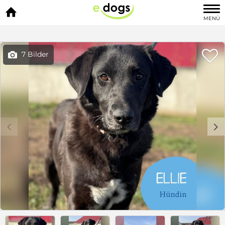

MENÜ

7 Bilder

c
d