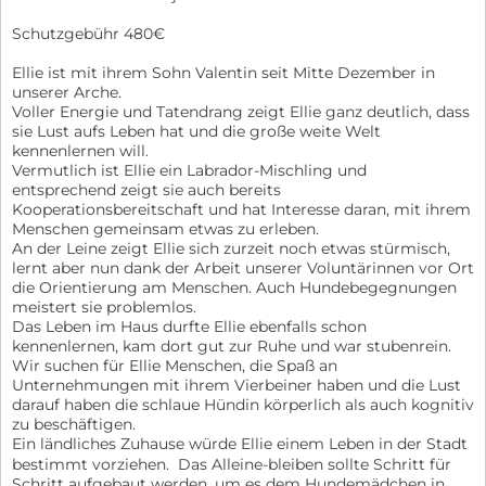
Schutzgebühr 480€
Ellie ist mit ihrem Sohn Valentin seit Mitte Dezember in
unserer Arche.
Voller Energie und Tatendrang zeigt Ellie ganz deutlich, dass
sie Lust aufs Leben hat und die große weite Welt
kennenlernen will.
Vermutlich ist Ellie ein Labrador-Mischling und
entsprechend zeigt sie auch bereits
Kooperationsbereitschaft und hat Interesse daran, mit ihrem
Menschen gemeinsam etwas zu erleben.
An der Leine zeigt Ellie sich zurzeit noch etwas stürmisch,
lernt aber nun dank der Arbeit unserer Voluntärinnen vor Ort
die Orientierung am Menschen. Auch Hundebegegnungen
meistert sie problemlos.
Das Leben im Haus durfte Ellie ebenfalls schon
kennenlernen, kam dort gut zur Ruhe und war stubenrein.
Wir suchen für Ellie Menschen, die Spaß an
Unternehmungen mit ihrem Vierbeiner haben und die Lust
darauf haben die schlaue Hündin körperlich als auch kognitiv
zu beschäftigen.
Ein ländliches Zuhause würde Ellie einem Leben in der Stadt
bestimmt vorziehen. Das Alleine-bleiben sollte Schritt für
Schritt aufgebaut werden, um es dem Hundemädchen in