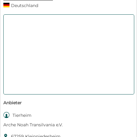
Deutschland
Anbieter

Tierheim
Arche Noah Transilvania e.V.

67259 Kleinniedesheim