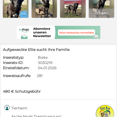
+3 Bilder
Aufgeweckte Ellie sucht ihre Familie
Inseratstyp:
Biete
Inserats-ID:
3030219
Einstelldatum:
04.01.2026
Inseratsaufrufe:
281
480 € Schutzgebühr

Tierheim
Arche Noah Transilvania e.V.