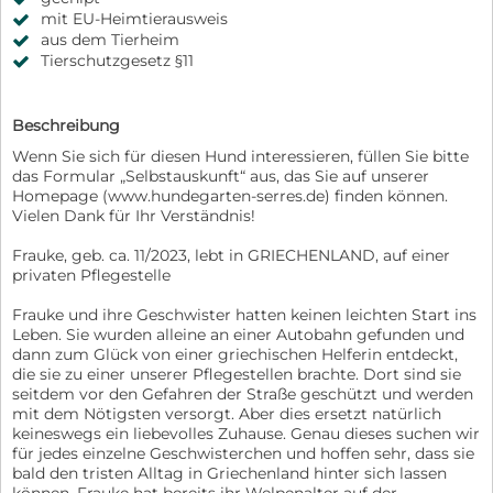
mit EU-Heimtierausweis
aus dem Tierheim
Tierschutzgesetz §11
Beschreibung
Wenn Sie sich für diesen Hund interessieren, füllen Sie bitte
das Formular „Selbstauskunft“ aus, das Sie auf unserer
Homepage (www.hundegarten-serres.de) finden können.
Vielen Dank für Ihr Verständnis!
Frauke, geb. ca. 11/2023, lebt in GRIECHENLAND, auf einer
privaten Pflegestelle
Frauke und ihre Geschwister hatten keinen leichten Start ins
Leben. Sie wurden alleine an einer Autobahn gefunden und
dann zum Glück von einer griechischen Helferin entdeckt,
die sie zu einer unserer Pflegestellen brachte. Dort sind sie
seitdem vor den Gefahren der Straße geschützt und werden
mit dem Nötigsten versorgt. Aber dies ersetzt natürlich
keineswegs ein liebevolles Zuhause. Genau dieses suchen wir
für jedes einzelne Geschwisterchen und hoffen sehr, dass sie
bald den tristen Alltag in Griechenland hinter sich lassen
können. Frauke hat bereits ihr Welpenalter auf der