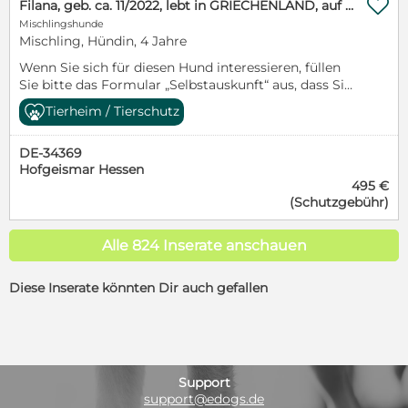
und haben einen EU-Heimtierausweis. Bitte

Filana, geb. ca. 11/2022, lebt in GRIECHENLAND, auf einer privaten Pflegestelle
Leben zu starten und ihr zu zeigen, wie schön die
informieren Sie sich über den aktuellen Stand der
Mischlingshunde
Welt doch ist? Dann freuen wir uns auf eine
Reservierung eines Hundes auf unserer Homepage.
Mischling, Hündin, 4 Jahre
vielversprechende Anfrage von Ihnen, die Hoyas
Dort warten noch viele weitere Fellnasen auf ihre
Wenn Sie sich für diesen Hund interessieren, füllen
Leben für immer auf den Kopf stellen wird. Zögern
Chance: www.hundegarten-serres.de Ihr Team vom
Sie bitte das Formular „Selbstauskunft“ aus, dass Sie
Sie darüber hinaus bitte nicht, uns mit ihren Fragen
Hundegarten Serres
auf unserer Homepage (www.hundegarten-
zu kontaktieren. Ein sicher eingezäunter Garten, in
Tierheim / Tierschutz
serres.de) finden können. Vielen Dank für Ihr
dem sie jederzeit ohne Bedenken spielen und
Verständnis! Filana, geb. ca. 11/2022, lebt in
entspannen kann, sollte in ihrem zukünftigen
DE-34369
GRIECHENLAND, auf einer privaten Pflegestelle
Zuhause auf jeden Fall vorhanden sein.
Hofgeismar Hessen
Hunden sagt man ja bekanntlich ein sehr feines
Geschlecht: weiblich geboren: ca. April 2022 Größe:
495 €
Gespür nach. So ging es wohl auch Filana, die eines
ca. 50 cm kastriert: ja Sonstiges: kurze Rute Sie
(Schutzgebühr)
Tages vor der Haustür einer unserer unermüdlichen
möchten diesem Hund ein Zuhause geben? Füllen
Tierschützerinnen saß und nicht wieder gehen
Sie bitte auf unserer Homepage das Formular
wollte. Sie hat wohl gespürt, dass ihr dort geholfen
„SELBSTAUSKUNFT“ aus. Bitte studieren Sie zuerst
Alle 824 Inserate anschauen
werden kann. So kam es, dass Filana auf einer
unsere Vermittlungskriterien. Gerne beantworten
privaten Pflegestelle untergebracht werden konnte
wir Ihnen dann alle Fragen zum Thema
Diese Inserate könnten Dir auch gefallen
und dort nun in Sicherheit ist. Das soll aber gerne
Adoption/Vermittlung und Pflegestelle. Wir
nur ein kurzer Zwischenstopp für sie sein und hoffen,
vermitteln bundesweit. Alle zur Vermittlung
dass sie schon bald von ihrer neuen Familie in die
stehenden Hunde sind geimpft, gechippt, entwurmt
Arme geschlossen wird. Filana ist eine echte
und haben einen EU-Heimtierausweis. Bitte
Schönheit. Neben ihrem flauschigen weiß-schwarzen
informieren Sie sich über den aktuellen Stand der
Fell, fallen besonders die schwarzen Pünktchen auf,
Reservierung eines Hundes auf unserer Homepage.
Support
die vor allem die Vorderbeine verzieren. Das hellere
Dort warten noch viele weitere Fellnasen auf ihre
support@edogs.de