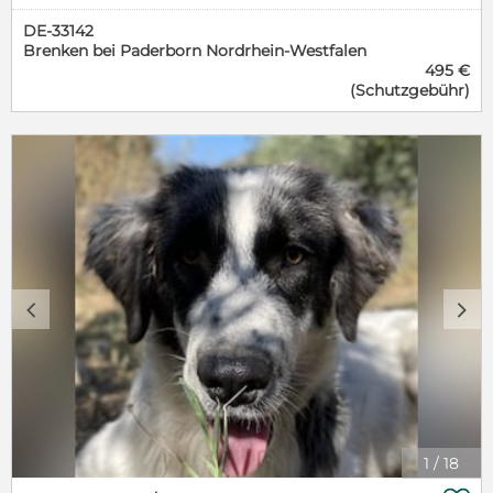
Verständnis! Hoya, geb. ca. 04/2022, lebt in
Alltag bereichert? Dann melden Sie sich gern bei
DE-33142
GRIECHENLAND, im städt. Tierheim Serres Als
uns. Aufgrund ihrer Optik sowie der zu
Brenken bei Paderborn Nordrhein-Westfalen
junger Welpe wurde Hoya gemeinsam mit ihren
erwartenden Größe kann es sich bei Joy um einen
495 €
Geschwistern von einem aufmerksamen Mann
Herdenschutzhund-Mischling handeln. Welche
(Schutzgebühr)
verlassen in einem Feld gefunden. Er nahm die
besonderen Merkmale diese großartigen Hunde mit
Welpen mit zu sich nach Hause und kümmerte sich
sich bringen, erläutern wir Ihnen gern in einem
vorerst um sie. Da sie dort jedoch nicht bleiben
persönlichen Gespräch. Bitte beachten Sie, dass
konnten, bat ihr Retter uns um Hilfe und wir
wir uns vor allem für unsere Herdenschutzhund-
brachten die Geschwister auf eine private
Mischlinge ein Zuhause mit direktem Zugang zu
Pflegestelle in Griechenland von der sie leider
einem sicher eingezäunten Garten wünschen. Dies
irgendwann ins städt. Tierheim umziehen musste.
gilt jedoch nicht für alle unsere Schützlinge.
Dort warten sie nun auf ihr Happy End in einem
Geschlecht: weiblich geboren: ca. Juni 2023
liebevollen Zuhause. Unsere niedliche Hoya ist eine
erwartete Größe: ca. 55-60 cm kastriert: ja
bildhübsche Hundedame, die mit ihrem Lächeln die
Sonstiges: evtl. Herdenschutzhund-Mix;
Herzen aller HelferInnen erobert. Neben dem
voraussichtlich ausreisebereit ab 25.09.2023 Sie
c
d
fluffigen Fellkleid in Weiß trägt sie eine dunklere
möchten diesem Hund ein Zuhause geben? Füllen
Maserung im Gesicht – wirklich zauberhaft, wie wir
Sie bitte auf unserer Homepage das Formular
finden. Charakterlich präsentiert sie sich als eine
„SELBSTAUSKUNFT“ aus. Bitte studieren Sie zuerst
liebe, verträgliche und zuckersüße Hündin, die
unsere Vermittlungskriterien. Gerne beantworten
mittlerweile sogar die Streicheleinheiten der Helfer
wir Ihnen dann alle Fragen zum Thema
vor Ort genießt, was anfangs kaum möglich war.
Adoption/Vermittlung und Pflegestelle. Wir
Hoya ist mehr als bereit, endlich ihre neuen
vermitteln bundesweit. Alle zur Vermittlung
1
/
18
Lieblingsmenschen kennenzulernen und ihr Herz zu
stehenden Hunde sind geimpft, gechippt, entwurmt
öffnen. Haben Sie Lust darauf mit Hoya in ein neues