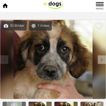

MENÜ

10 Bilder
1 Video


c
d
