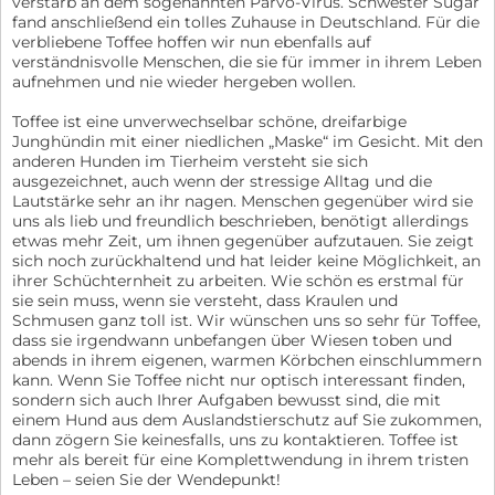
verstarb an dem sogenannten Parvo-Virus. Schwester Sugar
fand anschließend ein tolles Zuhause in Deutschland. Für die
verbliebene Toffee hoffen wir nun ebenfalls auf
verständnisvolle Menschen, die sie für immer in ihrem Leben
aufnehmen und nie wieder hergeben wollen.
Toffee ist eine unverwechselbar schöne, dreifarbige
Junghündin mit einer niedlichen „Maske“ im Gesicht. Mit den
anderen Hunden im Tierheim versteht sie sich
ausgezeichnet, auch wenn der stressige Alltag und die
Lautstärke sehr an ihr nagen. Menschen gegenüber wird sie
uns als lieb und freundlich beschrieben, benötigt allerdings
etwas mehr Zeit, um ihnen gegenüber aufzutauen. Sie zeigt
sich noch zurückhaltend und hat leider keine Möglichkeit, an
ihrer Schüchternheit zu arbeiten. Wie schön es erstmal für
sie sein muss, wenn sie versteht, dass Kraulen und
Schmusen ganz toll ist. Wir wünschen uns so sehr für Toffee,
dass sie irgendwann unbefangen über Wiesen toben und
abends in ihrem eigenen, warmen Körbchen einschlummern
kann. Wenn Sie Toffee nicht nur optisch interessant finden,
sondern sich auch Ihrer Aufgaben bewusst sind, die mit
einem Hund aus dem Auslandstierschutz auf Sie zukommen,
dann zögern Sie keinesfalls, uns zu kontaktieren. Toffee ist
mehr als bereit für eine Komplettwendung in ihrem tristen
Leben – seien Sie der Wendepunkt!