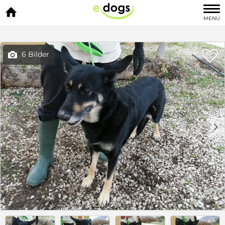

MENÜ

6 Bilder

c
d