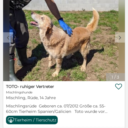
Welpeneinmaleins erlernen, aber das bekommt er
sicherlich schnell hin. Sky wird ausgewachsen
mittelgross-gross werden. Für Sky suchen wir nun
eine liebe Familie, die dem hübschen Kerl mit den
tollen Augen, die Welt zeigen und noch viel mit ihm
erleben möchte. Natürlich sollte man sich bewusst
sein, dass ein Welpe auch noch einiges an Arbeit mit
c
d
sich bringt. Sky ist bei seiner Ausreise geimpft,
entwurmt, gechipt und hat auch einen EU-
Heimtierausweis.
1
/
3

TOTO- ruhiger Vertreter
Mischlingshunde
Mischling, Rüde, 14 Jahre
Mischlingsrüde Geboren ca. 07/2012 Größe ca. 55-
60cm Tierheim Spanien/Galicien Toto wurde vor
einiger Zeit alleine auf dem Land gefunden und kam
Tierheim / Tierschutz
so ins Tierheim. Toto ist ein eher ruhiger Vertreter,
der sich lieber alles entspannt aus der Ferne