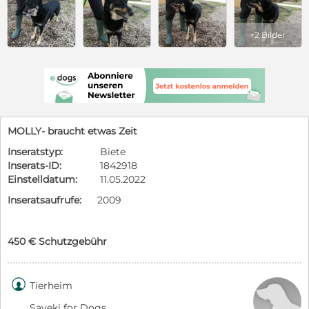
+2 Bilder
MOLLY- braucht etwas Zeit
Inseratstyp:
Biete
Inserats-ID:
1842918
Einstelldatum:
11.05.2022
Inseratsaufrufe:
2009
450 € Schutzgebühr

Tierheim
Saveki for Dogs