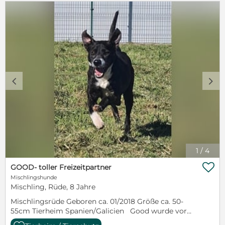
c
d
1
/
4

GOOD- toller Freizeitpartner
Mischlingshunde
Mischling, Rüde, 8 Jahre
Mischlingsrüde Geboren ca. 01/2018 Größe ca. 50-
55cm Tierheim Spanien/Galicien Good wurde vor
einiger Zeit alleine auf dem Land gefunden und kam