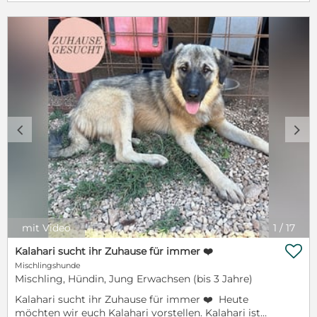
Tierheim schon kennenlernen, fühlt sich sehr wohl in
ihrem Umfeld & schmust und kuschelt gerne mit
ihnen. Sie ist verträglich mit anderen Hunden & lebt
aktuell mit einem anderen Hund im Zwinger. Rosa
könnte auch als Zweithund in eine Familie ziehen.
Rosa ist sehr wahrscheinlich ein Herdenschutzhund
Mischling und sucht Menschen, die sich mit der
Genetik dieser Rasse auseinandergesetzt haben und
ihm ein Artgerechtes Leben ermöglichen können.
Rosa ist nicht für die Vermittlung in ein urbanes
c
d
Umfeld geeignet und sucht eine Familie, die in
einem ruhigeren Umfeld lebt. ❤️ Rosa ❤️
Herdenschutzhund Mix ❤️ ca. 70cm hoch ❤️ ca. 10
Monate jung ❤️ geimpft, gechipt, entwurmt, noch
nicht kastriert ❤️ verspielt, verschmust,
menschenbezogen ❤️ verträglich mit Artgenossen ❤️
Verträglichkeit mit Katzen nicht bekannt ❤️ wartet in
mit Video
1
/
17
Kroatien

Kalahari sucht ihr Zuhause für immer ❤️
Mischlingshunde
Mischling, Hündin, Jung Erwachsen (bis 3 Jahre)
Kalahari sucht ihr Zuhause für immer ❤️ Heute
möchten wir euch Kalahari vorstellen. Kalahari ist