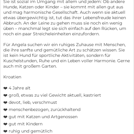
Sie ist sozial im Umgang mit allem und jedem: Ob andere
Hunde, Katzen oder Kinder – sie kommt mit allen gut aus
und mag harmonische Gesellschaft. Auch wenn sie aktuell
etwas übergewichtig ist, tut das ihrer Lebensfreude keinen
Abbruch. An der Leine zu gehen muss sie noch ein wenig
üben – manchmal legt sie sich einfach auf den Rücken, um
noch ein paar Streicheleinheiten einzufordern.
Für Angela suchen wir ein ruhiges Zuhause mit Menschen,
die ihre sanfte und gemütliche Art zu schätzen wissen. Sie
ist kein Hund für sportliche Aktivitäten, sondern für
Kuschelstunden, Ruhe und ein Leben voller Harmonie. Gerne
auch mit großem Garten.
Kroatien
❤️ 4 Jahre alt
❤️ groß, etwas zu viel Gewicht aktuell, kastriert
❤️ devot, lieb, verschmust
❤️ menschenbezogen, zurückhaltend
❤️ gut mit Katzen und Artgenossen
❤️ gut mit Kindern
❤️ ruhig und gemütlich