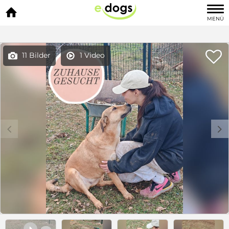

MENÜ

11 Bilder
1 Video


c
d
