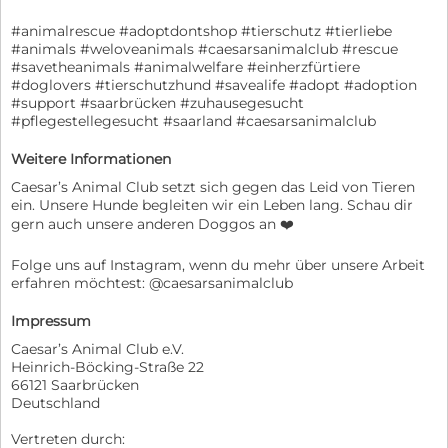
#animalrescue #adoptdontshop #tierschutz #tierliebe
#animals #weloveanimals #caesarsanimalclub #rescue
#savetheanimals #animalwelfare #einherzfürtiere
#doglovers #tierschutzhund #savealife #adopt #adoption
#support #saarbrücken #zuhausegesucht
#pflegestellegesucht #saarland #caesarsanimalclub
Weitere Informationen
Caesar’s Animal Club setzt sich gegen das Leid von Tieren
ein. Unsere Hunde begleiten wir ein Leben lang. Schau dir
gern auch unsere anderen Doggos an ❤️
Folge uns auf Instagram, wenn du mehr über unsere Arbeit
erfahren möchtest: @caesarsanimalclub
Impressum
Caesar’s Animal Club e.V.
Heinrich-Böcking-Straße 22
66121 Saarbrücken
Deutschland
Vertreten durch: