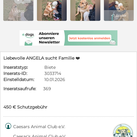
1 Video
+7 Bilder
Liebevolle ANGELA sucht Familie ❤️
Inseratstyp:
Biete
Inserats-ID:
3033714
Einstelldatum:
10.01.2026
Inseratsaufrufe:
369
450 € Schutzgebühr

Caesars Animal Club e.V.
Caesar's Animal Club e.V.