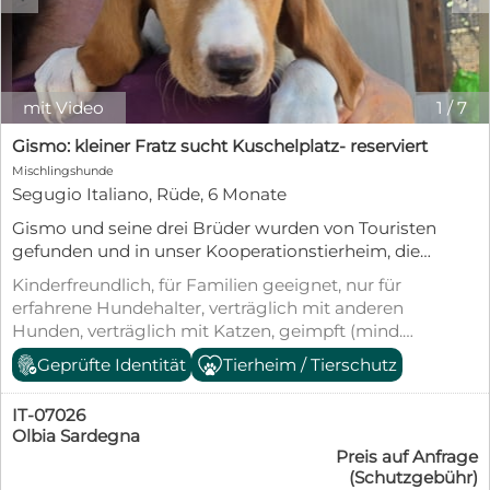
mit Video
1
/
7
Gismo: kleiner Fratz sucht Kuschelplatz- reserviert
Mischlingshunde
Segugio Italiano, Rüde, 6 Monate
Gismo und seine drei Brüder wurden von Touristen
gefunden und in unser Kooperationstierheim, die
Lida gebracht. Die Vier waren höchstens 8
Kinderfreundlich, für Familien geeignet, nur für
Wochen alt und wurden sofort im Tierheim
erfahrene Hundehalter, verträglich mit anderen
medizinisch versorgt. Nun haben Sie das
Hunden, verträglich mit Katzen, geimpft (mind.
Schlimmste überstanden und entwickeln sich zu
Pflichtimpfungen), entwurmt, gechipt, mit EU-
Geprüfte Identität
Tierheim / Tierschutz
schönen Junghunden. Gismo hat als Einziger eine
Heimtierausweis, aus dem Tierheim, Welpenwurf,
Braun-weiße Färbung. Mit seinen Schlappohren
Tierschutzgesetz §11
und seinem "Dackelblick" wickelt er jeden um sein
IT-07026
Pfote. Er ist alterstypisch verspielt, neugierig und
Olbia Sardegna
Preis auf Anfrage
ohne Ängste. Ein Traumhund für aktive Familien.
(Schutzgebühr)
Wir suchen für Gismo eine Familie oder