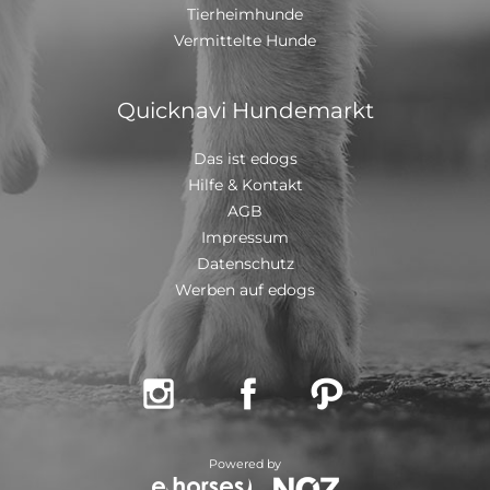
Tierheimhunde
Vermittelte Hunde
Quicknavi Hundemarkt
Das ist edogs
Hilfe & Kontakt
AGB
Impressum
Datenschutz
Werben auf edogs



Powered by