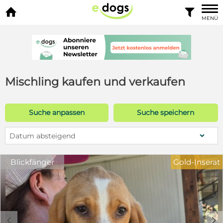


MENÜ
Mischling kaufen und verkaufen
Suche anpassen
Suche speichern
Datum absteigend
Blickfänger
Gold-Inserat
c
d