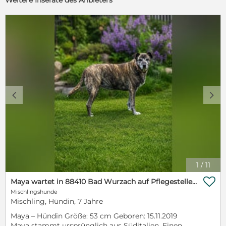
c
d
1
/
11

Maya wartet in 88410 Bad Wurzach auf Pflegestelle auf ihr Zuhause
Mischlingshunde
Mischling, Hündin, 7 Jahre
Maya – Hündin Größe: 53 cm Geboren: 15.11.2019
Maya stammt ursprünglich aus Süditalien. Einen