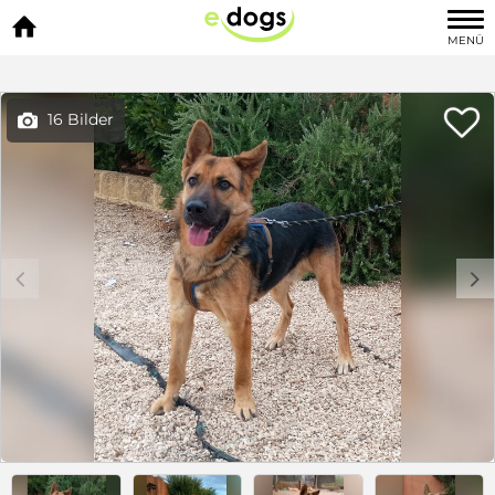

MENÜ

16 Bilder

c
d