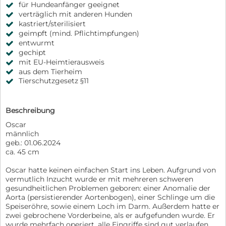
für Hundeanfänger geeignet
verträglich mit anderen Hunden
kastriert/sterilisiert
geimpft (mind. Pflichtimpfungen)
entwurmt
gechipt
mit EU-Heimtierausweis
aus dem Tierheim
Tierschutzgesetz §11
Beschreibung
Oscar
männlich
geb.: 01.06.2024
ca. 45 cm
Oscar hatte keinen einfachen Start ins Leben. Aufgrund von
vermutlich Inzucht wurde er mit mehreren schweren
gesundheitlichen Problemen geboren: einer Anomalie der
Aorta (persistierender Aortenbogen), einer Schlinge um die
Speiseröhre, sowie einem Loch im Darm. Außerdem hatte er
zwei gebrochene Vorderbeine, als er aufgefunden wurde. Er
wurde mehrfach operiert, alle Eingriffe sind gut verlaufen,