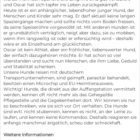
und Oscar hat sich tapfer ins Leben zurückgekämpft.
Heute ist er ein anhänglicher, lebensfroher junger Hund, der
Menschen und Kinder sehr mag. Er darf aktuell keine langen
Spaziergänge machen und sollte nichts vom Boden fressen,
da seine Speiseröhre vorgewölbt ist. Mit anderen Hunden ist
er grundsätzlich verträglich, neigt aber dazu, sie zu mobben,
wenn ihm langweilig ist oder er eifersüchtig wird – deshalb
wäre er als Einzelhund am glücklichsten.
Oscar ist kein Athlet, aber ein fröhlicher, liebenswerter Hund,
der einfach dazugehören möchte. Er hat schon so viel
überstanden und sucht nun Menschen, die ihm Liebe, Geduld
und Stabilität schenken.
Unsere Hunde reisen mit deutschem
Transportunternehmen, sind geimpft, parasitär behandelt,
besitzen einen Microchip und EU-Heimtierausweis.
Wichtig! Hunde, die direkt aus der Auffangstation vermittelt
werden, kennen oft nicht mehr als das Gehege/die
Pflegestelle und die Gegebenheiten dort. Wir können sie nur
so beschreiben, wie sie sich vor Ort verhalten. Die Hunde
sind evtl. nicht stubenrein, kennen es nicht, an der Leine zu
laufen, und kennen keine Kommandos. Deshalb reagieren sie
anfangs manchmal ängstlich, scheu oder schreckhaft.
Weitere Informationen