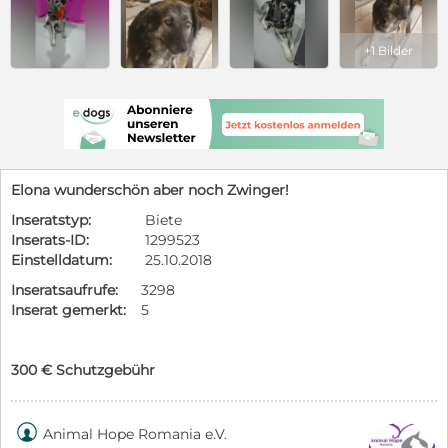
+1 Bilder
Elona wunderschön aber noch Zwinger!
Inseratstyp:
Biete
Inserats-ID:
1299523
Einstelldatum:
25.10.2018
Inseratsaufrufe:
3298
Inserat gemerkt:
5
300 € Schutzgebühr

Animal Hope Romania e.V.