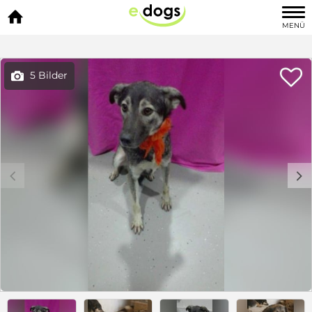

MENÜ

5 Bilder

c
d