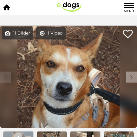

MENÜ

11 Bilder
1 Video


c
d
