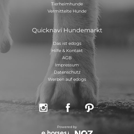
Tierheimhunde
mit einem EU Ausweis in einem beim deutschen
Veterinäramt registriertem Transport
Vermittelte Hunde
Quicknavi Hundemarkt
Das ist edogs
Hilfe & Kontakt
AGB
Impressum
Datenschutz
Werben auf edogs



Powered by