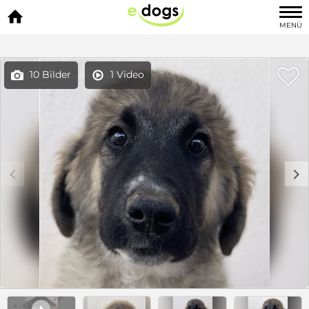

MENÜ

10 Bilder
1 Video


c
d
