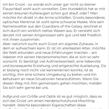
Ich bin Groot - so würde sich unser gar nicht so kleiner
Flauschball wohl auch vorstellen. Den Hundeblick hat er mit
seinen braunen Kulleraugen schon gut drauf, oder? Man
möchte ihn direkt in die Arme schließen. Groots besonderes
optisches Merkmal ist wohl seine schwarze Maske. Wie sein
Namensvetter aus den Guardians of the Galaxy zeichnet er
sich durch ein wirklich nettes Wesen aus. Er versteht sich
derzeit mit seinen Artgenossen sehr gut und lebt friedlich
mit ihnen zusammen.
Aber natürlich sucht auch Groot ein eigenes Zuhause, in
dem er aufwachsen kann. Er ist im allerbesten Alter, möchte
die Welt erkunden und neue Erfahrungen machen – am
liebsten mit seinen Herzensmenschen, die er sich so sehr
wünscht. Er benötigt viel Aufmerksamkeit, eine liebevolle
und konsequente Erziehung und artgerechte Auslastung. Da
er bislang noch nicht viel kennenlernen konnte, ist es
wichtig, ihm eine sichere Umgebung zu bieten und ihn
behutsam an neue Situationen heranzuführen. Wenn Sie
diesen Weg mit ihm gemeinsam gehen möchten, melden
Sie sich sehr gerne bei uns.
Aufgrund von Größe und Optik ist es gut möglich, dass es
sich bei Groot um einen Herdenschutzhund-Mischling
handelt. Welche besonderen Eigenschaften diese