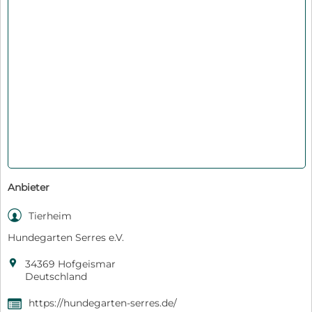
Anbieter

Tierheim
Hundegarten Serres e.V.

34369 Hofgeismar
Deutschland
https://hundegarten-serres.de/
,