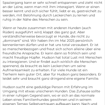
Spaziergang kann er sehr schnell entspannen und zieht nicht
an der Leine, wenn man mit ihm interagiert. Wenn er einen
besser kennt und sich sicher fühlt, liebt er es, gestreichelt zu
werden, mit Belohnung durch Leckerchen zu lernen und
ruhig in der Nähe des Menschen zu sein.
Wenn er heute zusammen mit anderen Hunden (auch
Rüden) ausgeführt wird, klappt das ganz gut. Aber
verständlicherweise bevorzugt er Hunde, die nicht zu
„dominant“ sind. Wir haben ihn im Mai 2025 persönlich
kennenlernen dürfen und er hat uns total verzaubert. Er ist
so menschenbezogen und freut sich schon alleine über eine
freundliche Ansprache. Er kann dann so fröhlich sein und
macht freudige Hüpfer. Hudson hat total Lust mit Menschen
zu interagieren. Und er findet auch wirklich die Menschen
spannend, da braucht es kein Leckerchen um seine
Aufmerksamkeit zu erhalten. Für viele Hunde ist ein
Tierheim kein guter Ort, aber für Hudson ganz besonders. Er
leidet sehr und braucht ganz dringend eine eigene Familie.
Hudson sucht eine geduldige Person mit Erfahrung im
Umgang mit etwas unsicheren Hunden. Das Zuhause sollte
in einer ruhigen Gegend sein, wo er sich an das normale
Leben eines Familienhundes gewöhnen und in seinem
eigenen Tempo Selbstvertrauen aufbauen kann. Nach und