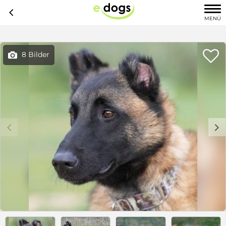
c
MENÜ

8 Bilder

c
d