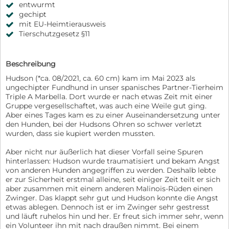
entwurmt
gechipt
mit EU-Heimtierausweis
Tierschutzgesetz §11
Beschreibung
Hudson (*ca. 08/2021, ca. 60 cm) kam im Mai 2023 als
ungechipter Fundhund in unser spanisches Partner-Tierheim
Triple A Marbella. Dort wurde er nach etwas Zeit mit einer
Gruppe vergesellschaftet, was auch eine Weile gut ging.
Aber eines Tages kam es zu einer Auseinandersetzung unter
den Hunden, bei der Hudsons Ohren so schwer verletzt
wurden, dass sie kupiert werden mussten.
Aber nicht nur äußerlich hat dieser Vorfall seine Spuren
hinterlassen: Hudson wurde traumatisiert und bekam Angst
von anderen Hunden angegriffen zu werden. Deshalb lebte
er zur Sicherheit erstmal alleine, seit einiger Zeit teilt er sich
aber zusammen mit einem anderen Malinois-Rüden einen
Zwinger. Das klappt sehr gut und Hudson konnte die Angst
etwas ablegen. Dennoch ist er im Zwinger sehr gestresst
und läuft ruhelos hin und her. Er freut sich immer sehr, wenn
ein Volunteer ihn mit nach draußen nimmt. Bei einem