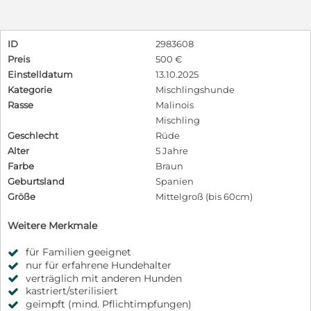
ID
2983608
Preis
500 €
Einstelldatum
13.10.2025
Kategorie
Mischlingshunde
Rasse
Malinois
Mischling
Geschlecht
Rüde
Alter
5 Jahre
Farbe
Braun
Geburtsland
Spanien
Größe
Mittelgroß (bis 60cm)
Weitere Merkmale
für Familien geeignet
nur für erfahrene Hundehalter
verträglich mit anderen Hunden
kastriert/sterilisiert
geimpft (mind. Pflichtimpfungen)