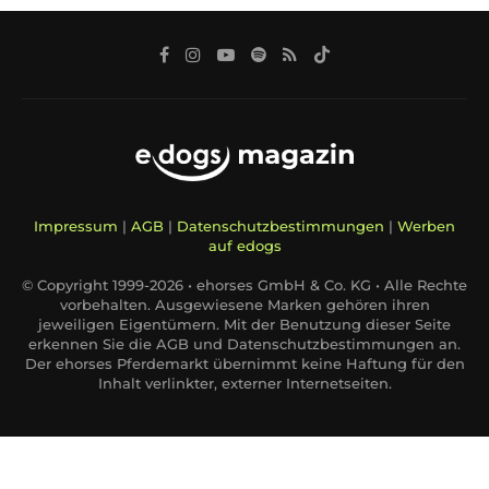
Impressum
|
AGB
|
Datenschutzbestimmungen
|
Werben
auf edogs
© Copyright 1999-2026 • ehorses GmbH & Co. KG • Alle Rechte
vorbehalten. Ausgewiesene Marken gehören ihren
jeweiligen Eigentümern. Mit der Benutzung dieser Seite
erkennen Sie die AGB und Datenschutzbestimmungen an.
Der ehorses Pferdemarkt übernimmt keine Haftung für den
Inhalt verlinkter, externer Internetseiten.