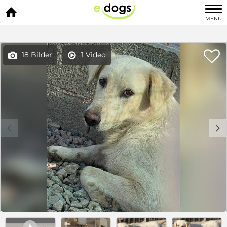

MENÜ

18 Bilder
1 Video


c
d
