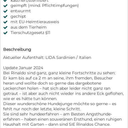
kastriert/sterilisiert
geimpft (mind. Pflichtimpfungen)
entwurmt
gechipt
mit EU-Heimtierausweis
aus dem Tierheim
Tierschutzgesetz §11
Beschreibung
Aktueller Aufenthalt: LIDA Sardinien / Italien
Update Januar 2024
Bei Rinaldo sind ganz, ganz kleine Fortschritte zu sehen:
Er kam bis auf ca 2 m an seine, ihm fremden, Besucher
heran und wollte doch so gerne das dargebotene
Leckerchen holen – hat sich aber leider nicht ganz ran
getraut – ist aber auch nicht wieder ins andere Eck geflohen,
wie er es hätte tun können.
Dieser wunderschöne Hundejunge möchte so gerne – es
fehlt nur noch der letzte, kleine Schritt.
Sie sind sehr hundeerfahren – am Besten Angsthunde-
erfahren – haben einen souveränen Ersthund, einen ruhigen
Haushalt mit Garten – dann sind SIE Rinaldos Chance.