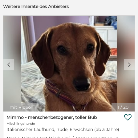
Weitere Inserate des Anbieters
c
d
mit Video
1
/
20

Mimmo - menschenbezogener, toller Bub
Mischlingshunde
Italienischer Laufhund, Rüde, Erwachsen (ab 3 Jahre)