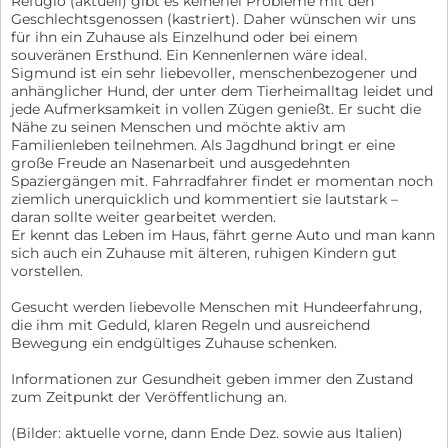
Refugio (aktuell) gibt es keinerlei Probleme mit den
Geschlechtsgenossen (kastriert). Daher wünschen wir uns
für ihn ein Zuhause als Einzelhund oder bei einem
souveränen Ersthund. Ein Kennenlernen wäre ideal.
Sigmund ist ein sehr liebevoller, menschenbezogener und
anhänglicher Hund, der unter dem Tierheimalltag leidet und
jede Aufmerksamkeit in vollen Zügen genießt. Er sucht die
Nähe zu seinen Menschen und möchte aktiv am
Familienleben teilnehmen. Als Jagdhund bringt er eine
große Freude an Nasenarbeit und ausgedehnten
Spaziergängen mit. Fahrradfahrer findet er momentan noch
ziemlich unerquicklich und kommentiert sie lautstark –
daran sollte weiter gearbeitet werden.
Er kennt das Leben im Haus, fährt gerne Auto und man kann
sich auch ein Zuhause mit älteren, ruhigen Kindern gut
vorstellen.
Gesucht werden liebevolle Menschen mit Hundeerfahrung,
die ihm mit Geduld, klaren Regeln und ausreichend
Bewegung ein endgültiges Zuhause schenken.
Informationen zur Gesundheit geben immer den Zustand
zum Zeitpunkt der Veröffentlichung an.
(Bilder: aktuelle vorne, dann Ende Dez. sowie aus Italien)