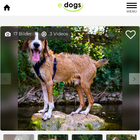

MENÜ

17 Bilder
3 Videos


c
d
