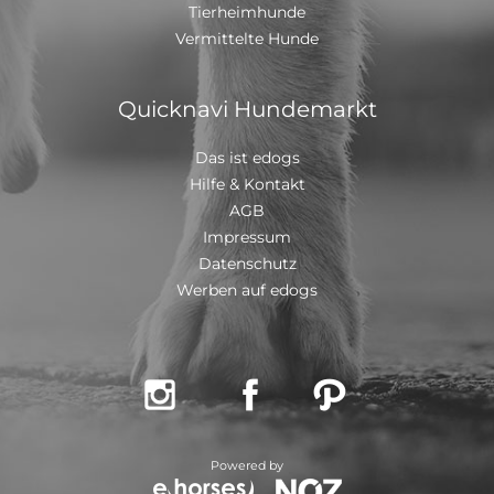
Tierheimhunde
Vermittelte Hunde
Quicknavi Hundemarkt
Das ist edogs
Hilfe & Kontakt
AGB
Impressum
Datenschutz
Werben auf edogs



Powered by