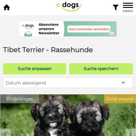


MENÜ
Tibet Terrier - Rassehunde
Suche anpassen
Suche speichern
Datum absteigend
Blickfänger
Gold-Inserat
c
d