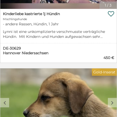
1
/
3

Kinderliebe kastrierte 1j Hündin
Mischlingshunde
- andere Rassen, Hündin, 1 Jahr
Lynni ist eine unkomplizierte verschmusste verträgliche
Hündin. Mit Kindern und Hunden aufgewachsen sehr
sozial. Sie ist komplett geimpft gechip u kastriert .
Aktuell hat sie 10 Kilo 40 cm Kann gerne nach
DE-30629
Absprache besucht werden . Wir senden gerne Fotos u
Hannover Niedersachsen
Videos nach einer Aussage kräftigen Bewerbung.
450 €
Gold-Inserat
c
d