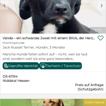
Geboren: ca. 01. 04.2026 • Erwartete Endgröße: 45 cm,
c
d
ca.12-16 kg, Vito bleibt kleiner, max. 40cm • Charakter:
fröhlich, verspielt, gesund, lebhaft Maila ist reserviert.
________________________________________ Die
anfallenden Kosten setzen sich wie folgt zusammen:
Transportkosten: 250 € Impfungen, Chip und
Ausstellung des Passes: 165 € Entwurmung,
1
/
7
Giardienbehandlung sowie Parasitenschutz: 75 €

Futterkosten: 50 € Ärztliche Versorgung: 50 € Halsband
Vanda – ein schwarzes Juwel mit einem Blick, der Herzen schmelzen lässt
und Geschirr: 10€ Gesamtkosten: 600 € Vielen Dank
Mischlingshunde
für Ihr Verständnis, dass diese Ausgaben notwendig
Jack Russell Terrier, Hündin, 3 Monate
sind, um eine sichere Versorgung, medizinische
Manche Hunde fallen sofort auf – nicht, weil sie laut
Betreuung und eine gute Vorbereitung der Welpen zu
sind, sondern weil sie eine ganz besondere
gewährleisten. Wir beraten Sie vor der Adoption und
Ausstrahlung besitzen. Vanda ist genau solch ein
sind auch danach für Sie da. In der Schutzgebühr
Geprüfte Identität
Tierheim / Tierschutz
Hundekind. Ein lackschwarzes kleines Juwel, dessen
enthalten: • Chip & EU-Heimtierausweis • Alle
treuer Dackelblick mitten ins Herz trifft und das man
Impfungen nach STIKO (inkl. Zwingerhusten) mit DP
DE-61194
am liebsten sofort in die Arme schließen möchte.
Plus von Novibac Impfung mit Pneumodog
Niddatal Hessen
Gemeinsam mit ihren beiden Schwestern wurde Vanda
https://www.msd-tiergesundheit.de/produkte/nobivac-
Preis auf Anfrage
auf Sardinien von der Polizei aufgegriffen. Wie ihr
dp-plus/ • Giardienbehandlung, Entwurmung &
(Schutzgebühr)
Leben zuvor aussah, wissen wir nicht. Ende Juni durfte
Parasitenschutz mit Bravecto oder Simparica trio,
sie gemeinsam mit ihren Geschwistern in unser
Panacur und Metrovis Unsere Hunde reisen in einem
Partnertierheim LIDA in Olbia einziehen. Dort wurden
behördlich zugelassenen Hundetransporter. Es gibt
Gold-Inserat
die drei Welpen liebevoll versorgt, aufgepäppelt,
sieben Stationen in Deutschland, die nördlichste ist