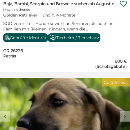
Street 26626 Patra, Achaia, GR Vereinsregister reg.

ihr die Zeit geben, die sie nie hatte. Wenn Sie die
Baja, Bambi, Scorpio und Brownie suchen ab August ein Zuhause
sein kann – ein junger Hund mit einem großen Herzen,
no.3110 beim Amtsgericht Patra Mail:
Geduld, das Verständnis und die Liebe haben, einem
Mischlingshunde
der bereit ist zu lernen, die Welt zu entdecken und
savegreekdoggies@magenta.de
schüchternen Hundemädchen wie Marilia die Hand zu
Golden Retriever, Hündin, 4 Monate
einfach nur geliebt werden möchte. Wenn du dir
reichen, dann werden Sie vielleicht eines Tages erleben,
vorstellen kannst, Marcello auf diesem Weg zu
SGD vermittelt Hunde sowohl an Senioren als auch an
wie sie sie vorsichtig mit der Pfote berührt – und zum
begleiten, melde dich gerne bei uns.
Familien mit (kleinen) Kindern, wenn die
ersten Mal wirklich ankommt. Melden Sie sich bei uns
Ansprechpartnerin: Corinna Alsleben Tel. 0160-
Rahmenbedingungen passen. Nicht nur für
oder schauen Sie gern für weitere Informationen auch
Geprüfte Identität
Tierheim / Tierschutz
98470593 corinna.alsleben@pfoten-match.de
Seniorinnen und Senioren ist ein verlässliches Backup
auf unsere Homepage: www.pfoten-match.de Ihre
Pflicht. Es muss im Vorfeld geklärt sein, wer den Hund
Ansprechpartnerin: Pfoten Match e.V. Corinna Alsleben
GR-26226
zuverlässig versorgt, falls Unterstützung nötig wird
Tel. 0160-98470593 corinna.alsleben@pfoten-match.d
Patras
oder ein Ausfall entsteht.
600 €
https://www.facebook.com/profile.php?
(Schutzgebühr)
id=61557493355524
https://www.instagram.com/grshelter2025/ Die fünf
Kleinen wurden mit 18 weiteren Welpen aus
Gold-Inserat
verschiedenen Würfen im Gelände des Fernsehsenders
von Patras ausgesetzt. Man hatte vorsorglich schon
Kameras aufgestellt, so dass die Person identifiziert und
zur Verantwortung gezogen werden konnte. Nun
suchen die Kleinen ein Zuhause. Update: Badu ist
adoptiert. ________________________________________
c
d
________________________________________ Fakten •
Geboren: ca. 01.04. 2026 • Erwartete Endgröße: ca. 50
cm, ca. 20-25kg • • Charakter: fröhlich, verspielt, gesund,