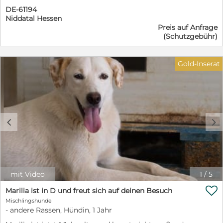
nach Süddeutschland auf eine Pflegestelle reisen und
Ihr Verständnis, dass diese Ausgaben notwendig sind,
DE-61194
dort auch persönlich kennengelernt werden. Er ist
um eine sichere Versorgung, medizinische Betreuung
Niddatal Hessen
inzwischen ein Jahr alt und kennt bisher fast nichts
und eine gute Vorbereitung der Welpen zu
Preis auf Anfrage
außer das Tierheim. Seine gesamte Welpenzeit hat er
gewährleisten. Unsere Hunde reisen in einem
(Schutzgebühr)
dort verbracht. Aktuell lebt er gemeinsam mit seinen
behördlich zugelassenen Hundetransporter. Es gibt fünf
beiden ängstlichen Geschwistern in einem Zwinger.
Stationen in Deutschland, die nördlichste ist Hamburg.
Kaum Kontakt zu Menschen und der eintönige Alltag
Hinzukommt eine Station in Österreich und eine in der
Gold-Inserat
haben Spuren hinterlassen – aufgewachsen ohne das,
Nähe des Bodensees. ℹ️ Hinweis: Rassezuordnungen
was ein Welpe eigentlich so dringend braucht. Aus
erfolgen ausschließlich nach äußeren Merkmalen und
dem anfangs aufgeschlossenen Welpen ist ein
Verhalten. Sie sind daher nur eine unverbindliche
vorsichtiger junger Hund geworden, der sich aber so
Einschätzung. ________________________________________
sehr nach Nähe und Zuwendung sehnt. Im Zuge seiner
Vermittlung in die Schweiz Auch in die Schweiz
Kastration (Ende April) durfte er für einige Tage seinen
vermitteln wir regelmäßig Hunde. • Übernahme erfolgt
c
d
gewohnten Zwinger verlassen und sich im offenen
nach Absprache direkt an der Schweizer Grenze. • Alle
Eingangs- und Welpenbereich bewegen. Zum ersten
notwendigen Zollpapiere werden von uns vorbereitet. •
Mal durfte er vor die Tore des Tierheims und Gras unter
Unser Verein verfügt über langjährige Erfahrung bei
seinen Pfoten spüren – und erleben, dass die Welt
der Einfuhr von Hunden in die Schweiz. Damit stellen
größer ist als Gitterstäbe. Und schon in kurzer Zeit
wir sicher, dass die Adoption reibungslos und
zeigte sich, wie viel Potenzial in diesem jungen Hund
gesetzeskonform abläuft.
mit Video
1
/
5
steckt – und was für ein kleines Juwel in Marcello zum
________________________________________ Über uns Save

Vorschein kommt, sobald er seinen tristen Zwinger
Marilia ist in D und freut sich auf deinen Besuch
Greek Doggies (SGD), reg. Nr. 3110, ist ein
hinter sich lassen darf. Obwohl Marcello bislang nur
Mischlingshunde
gemeinnütziger Tierschutzverein in Patras. Auf einem
seine Geschwister kannte, begegnet er anderen Hunden
- andere Rassen, Hündin, 1 Jahr
Gelände von 28.000 qm bieten wir ausgesetzten
offen, sozial und verträglich. Er orientiert sich an ihnen,
Hunden ein Zuhause auf Zeit. Die meisten unserer