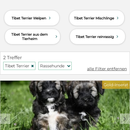
gegenüber seinen Menschen und anderen Hunden
zeigt keine Agressivität... Fremden Menschen
begegnet er reserviert, aber nicht unfreundlich....
d
d
Tibet Terrier Welpen
Tibet Terrier Mischlinge
Wenn Sie sich einen Tibi Welpen nach Hause holen
möchten, sollten Sie sich auch 100% sicher sein,
immerhin ist eine Welpe eine Verantwortung und
Tibet Terrier aus dem
d
d
Tibet Terrier reinrassig
Tierheim
bleibt für ca. 12 bis 15 Jahre ein Teil Ihrer Familie....
Mit der richtigen Vorbereitung ist der freundliche
Tibet Terrier auch ein guter Anfängerhund. Es ist
2 Treffer
ein tolles Erlebnis einen Welpen aufwachsen zu
sehen und eine tiefe Bindung zu ihm zu
Tibet Terrier
Rassehunde
H
f
alle Filter entfernen
entwickeln..... Tibet Terrier sind ausgezeichnete
Familien- und Begleithunde, die schon aufgrund
ihrer Körpergröße - Schulterhöhe um die 40 cm -
Gold-Inserat
bequem überall mitgenommen werden können....
Sie sind ursprüngliche, robuste, widerstandsfähige,
lustige und intelligente Hunde mit einer hohen
Auffassungsgabe..... Sie haben ein langes
wuschliges Haarkleid das nicht haart und natürlich
c
d
nach Geschmack geschnitten werden darf.....
Unsere Welpen wachsen bestens sozialisiert mit