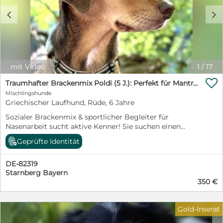
die Schweiz. Damit stellen wir sicher, dass die Adoption
gerufen, wir wurden gebeten die Hunde zu
c
d
reibungslos und gesetzeskonform abläuft.
übernehmen, da sie dort nicht mehr sicher waren.
________________________________________ Über uns Save
_____________________________________ Fakten • Geboren:
Greek Doggies (SGD), reg. Nr. 3110, ist ein
ca. 15.03.2026 • Erwartete Endgröße: 50 -55 cm, ca.18-
gemeinnütziger Tierschutzverein in Patras. Auf einem
20kg • Charakter: fröhlich, verspielt, gesund, ruhig
Gelände von 28.000 qm bieten wir ausgesetzten
________________________________________ Sie sehen zwar
Hunden ein Zuhause auf Zeit. Alle unsere Schützlinge
ähnlich wie Bordercollies aus, sind aber keine. Sie sind
mit Video
1
/
17
wurden von ihren Besitzern ausgesetzt –klassische
eher ruhige Hunde, gute Familienhunde, sanft und
Straßenhunde eignen sich in der Regel nicht für eine

sensibel. Wir beraten Sie vor der Adoption und sind
Traumhafter Brackenmix Poldi (5 J.): Perfekt für Mantrailing und Hundesport!
Vermittlung. Trotz des neuen griechischen
auch danach für Sie da. In der Schutzgebühr enthalten:
Mischlingshunde
Tierschutzgesetzes von 2023, das die Kastration aller
• Chip & EU-Heimtierausweis • Alle Impfungen nach
Griechischer Laufhund, Rüde, 6 Jahre
Hunde vorschreibt, werden insbesondere auf dem Land
STIKO (inkl. Zwingerhusten) mit DP Plus von Novibac
Sozialer Brackenmix & sportlicher Begleiter für
weiterhin viele Welpen oder trächtige Hündinnen
Impfung mit Pneumodog https://www.msd-
Nasenarbeit sucht aktive Kenner! Sie suchen einen
ausgesetzt. Häufig gelangen ganze Würfe zu uns,
tiergesundheit.de/produkte/nobivac-dp-plus/ •
absolut alltagstauglichen, treuen und verträglichen
manchmal auch durch die Polizei. Vermittlungen
Giardienbehandlung, Entwurmung & Parasitenschutz
Geprüfte Identität
Hund, mit dem Sie durch dick und dünn gehen können?
erfolgen nach Deutschland und in die Schweiz.
mit Bravecto oder Simparica trio, Panacur und
Poldi ist im Haus ein Traum, fährt perfekt Auto, liebt
________________________________________ Interesse?
Metrovis Vor der Ausreise kann er kastriert werden. Die
DE-82319
Restaurants und versteht sich mit Katzen und Pferden.
Bitte stellen Sie sich über unser Kontaktformular kurz
anfallenden Kosten setzen sich wie folgt zusammen:
Starnberg Bayern
Für sein rassetypisches Bracken-Erbe sucht er nun
vor und geben Sie zwingend Ihre WhatsApp-Nummer
Transportkosten: 250 € Impfungen, Chip und
350 €
Menschen, die Lust auf gemeinsame Nasenarbeit
oder eine Mailadresse an. Wir senden Ihnen
Ausstellung des Passes: 165 € Entwurmung,
(Mantrailing/Fährte) haben. ➡️ Das zeichnet Poldi aus:
anschließend alle Fotos und weitere Informationen zu
Giardienbehandlung sowie Parasitenschutz: 75 €
Poldi kam Ende 2021 über den Tierschutz nach
Ihrem gewünschten Hund. Wir nehmen dann zeitnah
Futterkosten: 50 € Ärztliche Versorgung: 50 € Halsband
Gold-Inserat
Deutschland und hat sich phänomenal entwickelt. Aus
Kontakt mit Ihnen auf. Weitere Informationen SGD
und Geschirr: 10€ Gesamtkosten: 600 € Vielen Dank
dem einst unsicheren Hund ist ein fröhlicher, robuster
Save Greek Doggies, reg.No 3110, ist ein eingetragener,