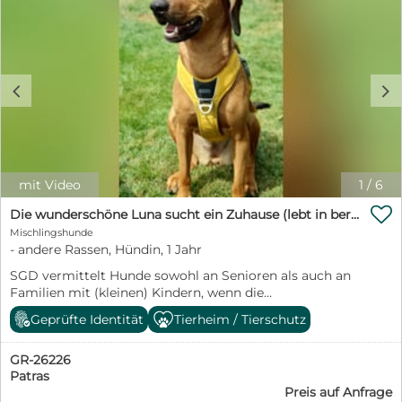
gechippt und geimpft. Nun ist Vanda bereit, ihre
Hamburg. Hinzukommt eine Station in Österreich. ℹ️
Vergangenheit hinter sich zu lassen und in ein
Hinweis: Rassezuordnungen erfolgen ausschließlich
glückliches Hundeleben zu starten. Vanda ist die
nach äußeren Merkmalen und Verhalten. Sie sind daher
Kleinste der drei Schwestern – doch bekanntlich passen
nur eine unverbindliche Einschätzung.
die größten Herzen oft in die kleinsten Körper. Sie ist
________________________________________ Vermittlung in
c
d
welpentypisch verspielt, neugierig und verschmust.
die Schweiz und nach Österreich • Übernahme erfolgt
Menschen findet sie einfach großartig und genießt jede
nach Absprache direkt am Dreiländereck,
Streicheleinheit und jedes liebe Wort. Mit ihrem
Bodenseenähe • Alle notwendigen Zollpapiere werden
charmanten Wesen und ihrem unverwechselbaren
von uns vorbereitet. • Unser Verein verfügt über
Blick wickelt sie jeden im Handumdrehen um die
langjährige Erfahrung bei der Einfuhr von Hunden in
schwarze Pfote. Voraussichtlich wird Vanda eher klein
die Schweiz. Damit stellen wir sicher, dass die Adoption
mit Video
1
/
6
bleiben. Das bedeutet jedoch keineswegs, dass sie mit
reibungslos und gesetzeskonform abläuft.

einem Platz auf dem Sofa zufrieden wäre. Sie möchte
Die wunderschöne Luna sucht ein Zuhause (lebt in bereits Deutschland)
________________________________________ Über uns Save
die Welt entdecken, spannende Spaziergänge erleben,
Mischlingshunde
Greek Doggies (SGD), reg. Nr. 3110, ist ein
Neues lernen und gemeinsam mit ihren Menschen viele
- andere Rassen, Hündin, 1 Jahr
gemeinnütziger Tierschutzverein in Patras. Auf einem
kleine und große Abenteuer bestehen. Auch ein kleiner
Gelände von 28.000 qm bieten wir ausgesetzten
SGD vermittelt Hunde sowohl an Senioren als auch an
Hund braucht Beschäftigung, Förderung und eine enge
Hunden ein Zuhause auf Zeit. Alle unsere Schützlinge
Familien mit (kleinen) Kindern, wenn die
Bindung zu seiner Familie. Natürlich muss Vanda noch
wurden von ihren Besitzern ausgesetzt –klassische
Rahmenbedingungen passen. Nicht nur für
alles lernen, was zu einem Familienhund dazugehört.
Geprüfte Identität
Tierheim / Tierschutz
Straßenhunde eignen sich in der Regel nicht für eine
Seniorinnen und Senioren ist ein verlässliches Backup
Sie ist noch nicht stubenrein, kennt das Leben im Haus
Vermittlung. Trotz des neuen griechischen
Pflicht. Es muss im Vorfeld geklärt sein, wer den Hund
nicht und muss Schritt für Schritt an die vielen neuen
Tierschutzgesetzes von 2023, das die Kastration aller
GR-26226
zuverlässig versorgt, falls Unterstützung nötig wird
Eindrücke herangeführt werden. Mit Geduld, liebevoller
Hunde vorschreibt, werden insbesondere auf dem Land
Patras
oder ein Ausfall entsteht.
Konsequenz und ausreichend Zeit wird sie sich jedoch
weiterhin viele Welpen oder trächtige Hündinnen
Preis auf Anfrage
https://www.facebook.com/profile.php?
zu einer wunderbaren Begleiterin entwickeln. Vanda