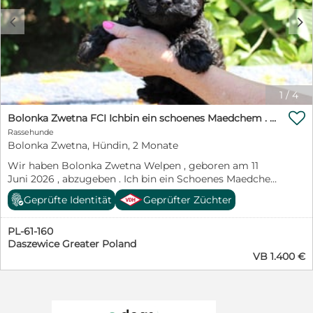
Rassezuordnungen erfolgen ausschließlich nach
freundlichen Menschen begegnet sind. Fakten: * ca.
äußeren Merkmalen und Verhalten. Sie sind daher nur
c
d
01.03.2026 erwartete Größe ca. 50-55 cm, 20-25kg Biala
eine unverbindliche Einschätzung.
ist ein Schäferhund-Mix. In der Schutzgebühr
________________________________________ Vermittlung in
enthalten: • Chip & EU-Heimtierausweis • Alle
die Schweiz und nach Österreich • Übernahme erfolgt
Impfungen nach STIKO (inkl. Zwingerhusten) mit DP
nach Absprache direkt am Dreiländereck,
Plus von Novibac Impfung mit Pneumodog
Bodenseenähe • Alle notwendigen Zollpapiere werden
https://www.msd-tiergesundheit.de/produkte/nobivac-
von uns vorbereitet. • Unser Verein verfügt über
1
/
4
dp-plus/ • Giardienbehandlung, Entwurmung &
langjährige Erfahrung bei der Einfuhr von Hunden in

Parasitenschutz mit Bravecto oder Simparica trio,
Bolonka Zwetna FCI Ichbin ein schoenes Maedchem . Name ist VIVA.
die Schweiz. Damit stellen wir sicher, dass die Adoption
Panacur und Metrovis Die anfallenden Kosten setzen
Rassehunde
reibungslos und gesetzeskonform abläuft.
sich wie folgt zusammen: Transportkosten: 250 €
Bolonka Zwetna, Hündin, 2 Monate
________________________________________ Über uns Save
Impfungen, Chip und Ausstellung des Passes: 165 €
Greek Doggies (SGD), reg. Nr. 3110, ist ein
Wir haben Bolonka Zwetna Welpen , geboren am 11
Entwurmung, Giardienbehandlung sowie
gemeinnütziger Tierschutzverein in Patras. Auf einem
Juni 2026 , abzugeben . Ich bin ein Schoenes Maedchen
Parasitenschutz: 75 € Futterkosten: 50 € Ärztliche
Gelände von 28.000 qm bieten wir ausgesetzten
. Mein Nome ist VIVA . Es ist schwarz mit weissen
Versorgung: 50 € Halsband und Geschirr: 10€
Geprüfte Identität
Geprüfter Züchter
Hunden ein Zuhause auf Zeit. Alle unsere Schützlinge
Accessoires . Mutter : Vanessa Viva Dod FCI - YCHPL ,
Gesamtkosten: 600 € Vielen Dank für Ihr Verständnis,
wurden von ihren Besitzern ausgesetzt –klassische
CHPL. Vater : OKKERVIE RUSKIY ROMANS . Die Welpen
dass diese Ausgaben notwendig sind, um eine sichere
Straßenhunde eignen sich in der Regel nicht für eine
PL-61-160
wachsen unter der Obhut ihrer Mutter gesund auf . Sie
Versorgung, medizinische Betreuung und eine gute
Vermittlung. Trotz des neuen griechischen
Daszewice Greater Poland
haben Kontakt zu Kindern und anderen Tieren . Sie sind
Vorbereitung der Welpen zu gewährleisten. Unsere
Tierschutzgesetzes von 2023, das die Kastration aller
VB 1.400 €
mit Haushaltsgeraeuschen lebhaften Zuhause . Die
Hunde reisen in einem behördlich zugelassenen
Hunde vorschreibt, werden insbesondere auf dem Land
Welpen Verlassen die Zuchtstaette dem 20 August
Hundetransporter. Es gibt sieben Stationen in
weiterhin viele Welpen oder trächtige Hündinnen
2026 . Sie werden untersucht , geimpft und erhalten
Deutschland, die nördlichste ist Hamburg.
ausgesetzt. Häufig gelangen ganze Würfe zu uns,
einen Microczip sowie einen Gesundheitsnachweis .
Hinzukommen Stationen in Österreich. ℹ️ Hinweis:
manchmal auch durch die Polizei. Vermittlungen
Ausserdem warden sie einer Zuchtinspektion