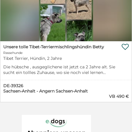
einen Tibi Welpen nach Hause holen möchten, sollten
Sie sich auch 100% sicher sein, immerhin ist eine Welpe
eine Verantwortung und bleibt für ca. 12 bis 15 Jahre ein
Teil Ihrer Familie.... Mit der richtigen Vorbereitung ist
der freundliche Tibet Terrier auch ein guter
Anfängerhund. Es ist ein tolles Erlebnis einen Welpen
aufwachsen zu sehen und eine tiefe Bindung zu ihm zu
entwickeln..... Tibet Terrier sind ausgezeichnete
Familien- und Begleithunde, die schon aufgrund ihrer

Unsere tolle Tibet-Terriermischlingshündin Betty
Körpergröße - Schulterhöhe um die 40 cm - bequem
Rassehunde
überall mitgenommen werden können.... Sie sind
Tibet Terrier, Hündin, 2 Jahre
ursprüngliche, robuste, widerstandsfähige, lustige und
Die hübsche , ausgeglichene ist jetzt ca 2 Jahre alt. Sie
intelligente Hunde mit einer hohen Auffassungsgabe.....
sucht ein tollles Zuhause, wo sie noch viel lernen
Sie haben ein langes wuschliges Haarkleid das nicht
,spielen und eine menge Liebe bekommt .Sie ist
haart und natürlich nach Geschmack geschnitten
geimpf,kastriert und gechipt. Sie liebt viele
werden darf..... Unsere Welpen wachsen bestens
DE-39326
Schmuseeinheiten am Tag.. ist neugierig und lernt sehr
sozialisiert mit vielen Kindern und Tieren auf (
Sachsen-Anhalt - Angern Sachsen-Anhalt
schnell .An der Leine läuft sie schon sehr gut ist aber
Pferdepension ). unsere Elterntiere sind getestet und
VB 490 €
ausbaufähig . Sie ist verträglich mit anderen Hunden
frei von : PRA = Progressive Retinaatrohie, d.h.
daher auch als Zweithund geeignet. In den Ferien wird
Überbegriff erblicher Netzhauterkrankungen... PLL=
viel Zeit mit Kindern verbracht , die sie sichtlich auch
Primäre Linsenluxation,d.h.ist der Aufhängeapparat der
sehr genießt. Sie liebt Wasserund badet fast täglich in
Linse genetisch bedingt zu schwach ausgeprägt . Die
ihrer Wassermuschel.
Welpen sind am 1.04. geboren und dürfen direkt
ausziehen sie sind tierärztlich untersucht, mehrmals