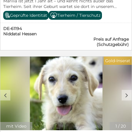
Marilia ist jetzt 1 Jahr alt – und kennt nichts außer das
gewinnt Sicherheit und beginnt in ihrer Gesellschaft
Schützlinge wurden von ihren Besitzern ausgesetzt –
Tierheim. Seit ihrer Geburt wartet sie dort in unserem
Stück für Stück aufzublühen. Auch Menschen
klassische Straßenhunde eignen sich in der Regel nicht
Partnertierheim LIDA auf Sardinien, ohne echte Nähe,
gegenüber macht Marcello erstaunlich schnell
Geprüfte Identität
Tierheim / Tierschutz
für eine Vermittlung. Trotz des neuen griechischen
ohne Alltag, ohne zu wissen, wie sich ein Zuhause
Fortschritte. Seine anfängliche Vorsicht legt sich oft
Tierschutzgesetzes von 2023, das die Kastration aller
anfühlt. Bei unserem Besuch im April 2026 zeigte sich
schon nach kurzer Zeit – dann wird er neugierig, sucht
Hunde vorschreibt, werden insbesondere auf dem Land
DE-61194
wieder, wie sehr Marilia Zeit braucht – und gleichzeitig,
Kontakt und genießt die Nähe. Gerade dieses Aufblühen
weiterhin viele Welpen oder trächtige Hündinnen
Niddatal Hessen
wie viel leise Sehnsucht nach Nähe in ihr steckt. Marilia
in so kurzer Zeit zeigt eindrucksvoll, wie viel in Marcello
ausgesetzt. Häufig gelangen ganze Würfe zu uns, oft
Preis auf Anfrage
wird nun Mitte Juli auf eine Pflegestelle im Norden
steckt – wie sehr er lernen möchte, wachsen kann und
durch die Polizei. Vermittlungen erfolgen nach
(Schutzgebühr)
Deutschlands kommen und kann dort auch persönlich
mit den richtigen Menschen an seiner Seite zu einem
Deutschland,Österreich und in die Schweiz.
kennengelernt werden. Anfangs blieb sie auf Abstand
wunderbaren Begleiter werden kann. Doch schon bald
________________________________________ Interesse?
zu uns, beobachtete ruhig und ohne sich aufzudrängen.
muss er diese kleine Freiheit wieder gegen seinen
Bitte stellen Sie sich über unser Kontaktformular kurz
Gold-Inserat
Man konnte spüren, dass sie alles erst einordnen
Zwingeralltag eintauschen. Für Marcello wünschen wir
vor und geben Sie zwingend Ihre WhatsApp-Nummer
musste – die Situation, die Nähe, uns. Und dann, ganz
uns ein verständnisvolles Zuhause oder eine
oder eine Mailadresse an. Wir senden Ihnen
langsam, veränderte sich etwas. Ihre Neugier wurde
Pflegestelle bei Menschen mit Herz, Geduld und Ruhe,
anschließend alle Fotos und weitere Informationen zu
stärker als die Unsicherheit. Schritt für Schritt wurde
die ihm Sicherheit geben und ihn in seinem Tempo
Ihrem gewünschten Hund. Wir nehmen dann zeitnah
die Distanz ein kleines bisschen kleiner, bis sie sich –
ankommen lassen. Menschen, die ihm zeigen, dass das
Kontakt mit Ihnen auf. Weitere Informationen SGD
ganz vorsichtig – näher traute. Genau das ist Marilia:
Leben mehr ist als Gitterstäbe und die bereit sind, ihn
Save Greek Doggies, reg.No 3110, ist ein eingetragener,
c
d
vorsichtig, unsicher aber voller Potenzial. Sie möchte
auf seinem Weg zu begleiten. Ein vorhandener,
gemeinnütziger Tierschutzverein in Patras. Am
verstehen, sie möchte vertrauen – sie weiß nur noch
souveräner Ersthund ist gut vorstellbar, da Marcello
5.12.2025 wurde der Verein SGD durch die griechische
nicht, wie. Ein souveräner Ersthund an ihrer Seite
sich sehr an anderen Hunden orientiert. Auch ein
Regierung in Athen für vorbildliche Tierschutzarbeit
könnte ihr die Sicherheit geben, die sie braucht, um
Zuhause mit verständigen, älteren Kindern ab ca. 10
geehrt . Impressum Welfare rescue society SGD Save -
Schritt für Schritt Vertrauen zu fassen. Marilia braucht
Jahren können wir uns für ihn gut vorstellen. Marcello
Greek-Doggies Vertreten durch Georgios
keinen perfekten Ort. Sie braucht Menschen mit
wünscht sich nichts sehnlicher als ein Zuhause, in dem
mit Video
1
/
20
Papageorgiou,1. Vorsitzender 192, Gounari Dimitriou
Geduld, mit Herz und ohne Erwartungen. Menschen, die
er ankommen darf, Vertrauen fassen und einfach Hund