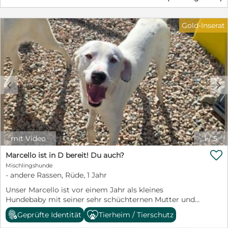
sich perfekt für ambitionierte Hundehalter, die sich für
Straßenhunde eignen sich in der Regel nicht für eine
SGD wurde gebeten, sie aufzunehmen. Nach der
Mantrailing, Fährtenarbeit oder Zielobjektsuche (ZOS)
Vermittlung. Trotz des neuen griechischen
tierärztlichen Untersuchung, bei der sie geimpft und
begeistern. Er will mit dem Kopf arbeiten!
Tierschutzgesetzes von 2023, das die Kastration aller
Gold-Inserat
gegen Parasiten behandelt wurden, konnten sie in
Begegnungen: Unkastrierte Rüden entscheidet er nach
Hunde vorschreibt, werden insbesondere auf dem Land
unserem Shelter einziehen. Er ist kerngesund, sehr
Sympathie. In völlig neuen Situationen können ihn
weiterhin viele Welpen oder trächtige Hündinnen
freundlich und menschenbezogen. Fakten: *01.04. 2026
laute Geräusche kurz verunsichern, er fängt sich aber
ausgesetzt. Häufig gelangen ganze Würfe zu uns,
erwartete Größe: 14-16 kg, 40-45 cm Es handelt sich
schnell. Das ideale Zuhause: Wir suchen für Poldi ein
manchmal auch durch die Polizei. Vermittlungen
nach Auskunft des Tierarztes wahrscheinlich um einen
Zuhause bei hundeerfahrenen Menschen (gerne in
erfolgen nach Deutschland und in die Schweiz.
reinrassigen Setter In der Schutzgebühr enthalten: . alle
ländlicher Umgebung), die Freude an der konsequenten
________________________________________ Interesse?
c
d
Transportgebühren • Chip & EU-Heimtierausweis • Alle
Führung und Auslastung einer Jagdhunderasse haben.
Bitte stellen Sie sich über unser Kontaktformular kurz
Impfungen nach STIKO (inkl. Zwingerhusten) mit DP
Poldi wird nach positivem Kennenlernen gegen eine
vor und geben Sie zwingend Ihre WhatsApp-Nummer
Plus von Novibac https://www.msd-
Schutzgebühr und mit Schutzvertrag vermittelt.
oder eine Mailadresse an. Wir senden Ihnen
tiergesundheit.de/produkte/nobivac-dp-plus/ •
anschließend alle Fotos und weitere Informationen zu
Giardienbehandlung, Entwurmung & Parasitenschutz
Ihrem gewünschten Hund. Wir nehmen dann zeitnah
mit Nexgard oder Simparica trio, Panacur und Metrovis
mit Video
1
/
5
Kontakt mit Ihnen auf. Weitere Informationen SGD
• • Regelmäßige tierärztliche Kontrollen (inkl.
Save Greek Doggies, reg.No 3110, ist ein eingetragener,

Untersuchung vor der Ausreise) • Test auf durch Zecken
Marcello ist in D bereit! Du auch?
gemeinnütziger Tierschutzverein in Patras. Wir
übertragene Krankheiten • ggf. notwendige tierärztliche
Mischlingshunde
nehmen überwiegend ausgesetzte Welpen und
Behandlungen Die anfallenden Kosten setzen sich wie
- andere Rassen, Rüde, 1 Jahr
ausgesetzte trächtige Hündinnen bzw. Hündinnen mit
folgt zusammen: Transportkosten: 250 € Impfungen,
ihren sehr jungen Welpen auf. Besuchen Sie uns gern
Unser Marcello ist vor einem Jahr als kleines
Chip und Ausstellung des Passes: 165 € Entwurmung,
auf Instagram . https://www.facebook.com/profile.php?
Hundebaby mit seiner sehr schüchternen Mutter und
Giardienbehandlung sowie Parasitenschutz: 75 €
id=61557493355524
seinen Geschwistern in unser Partnertierheim LIDA auf
Futterkosten: 50 € Ärztliche Versorgung: 50 € Halsband
Geprüfte Identität
Tierheim / Tierschutz
https://www.instagram.com/grshelter2025/
Sardinien abgegeben worden. Mitte Juni darf er nun
und Geschirr: 10€ Gesamtkosten: 600 € Vielen Dank für