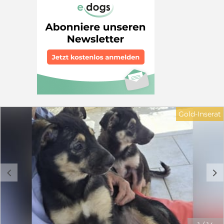
vollständiges Familienmitglied sein darf. Gerne kann
ein Ersthund im Zuhause leben. Kinder sollten 10 Jahre
sein und den Umgang mit Tieren kennen. Sie sollten
sich darüber bewusst sein, dass die Erziehung eines
Welpen Zeit und Geduld braucht, damit aus ihnen tolle
Familienhunde werden. Helen kennt nichts und muss
an alles herangeführt werden. Haben Sie Fragen zu
Helen? Dann nehmen Sie gerne Kontakt auf: Elke
Schmitz 0177 2954647 info@furbys-fellfreunde.de Alle
Hunde sind bei Ausreise gechipt, geimpft und reisen
mit einem EU Ausweis in einem beim deutschen
Veterinäramt registrierten Transport. Die Hunde reisen
Gold-Inserat
mit TRACES.
c
d