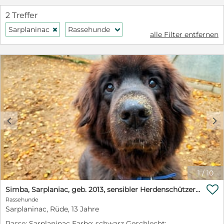
2 Treffer
Sarplaninac
Rassehunde
H
f
alle Filter entfernen
c
d
1
/
10

Simba, Sarplaniac, geb. 2013, sensibler Herdenschützer sucht sehr erfahrene Halter
Rassehunde
Sarplaninac, Rüde, 13 Jahre
Rasse: Sarplaninac Farbe: schwarz Geschlecht: