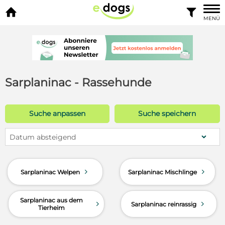


MENÜ
Sarplaninac - Rassehunde
Suche anpassen
Suche speichern
Datum absteigend
d
d
Sarplaninac Welpen
Sarplaninac Mischlinge
Sarplaninac aus dem
d
d
Sarplaninac reinrassig
Tierheim