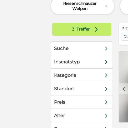
Riesenschnauzer
d
Welpen
d
3 T
3
Treffer
Ri
d
Suche
d
Inseratstyp
d
Kategorie
c
d
Standort
d
Preis
d
Alter