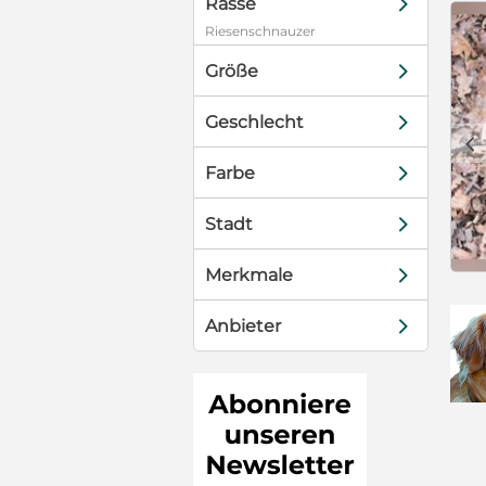
d
Rasse
Riesenschnauzer
d
Größe
d
Geschlecht
c
d
Farbe
d
Stadt
d
Merkmale
d
Anbieter