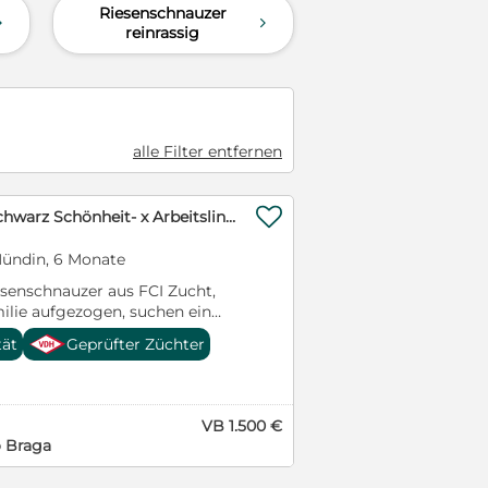
Riesenschnauzer
schützend, ohne
d
d
reinrassig
eal für aktive Haushalte
ker geeignet Bei ernsthaftem
nbarung bitte über Nachricht
1AXPxC3qKT/?
alle Filter entfernen
1JrDsAzQqo/?

Riesenschnauzer schwarz Schönheit- x Arbeitslinie mit Ahnentafel
Hündin, 6 Monate
enschnauzer aus FCI Zucht,
milie aufgezogen, suchen ein
es neues Zuhause. Ideal für
tät
Geprüfter Züchter
enschen oder Züchter. 1
üden Geburtsdatum:
 ab: 18.04.2026 (ab 10 Wochen)
 Altersgerechte Impfungen und
VB 1.500 €
hip Ahnentafel (FCI)
o Braga
e Black & White Registriert
rtuguês de Canicultura)und