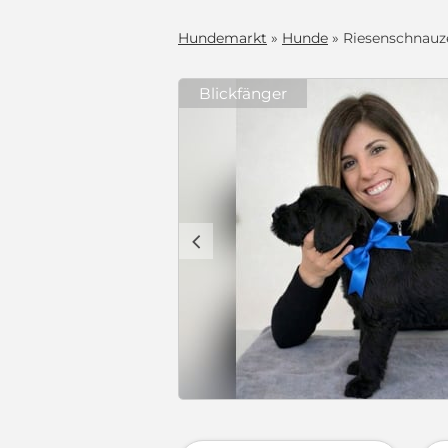
Hundemarkt
»
Hunde
» Riesenschnauze
Blickfänger
c