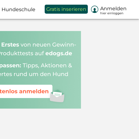

Anmelden
Gratis inserieren
Hundeschule
hier einloggen