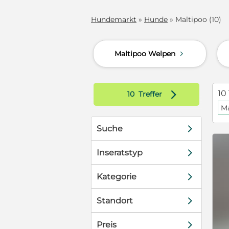
Hundemarkt
»
Hunde
» Maltipoo (10)
Maltipoo Welpen
d
d
10 
10
Treffer
Ma
d
Suche
d
Inseratstyp
d
Kategorie
d
Standort
d
Preis