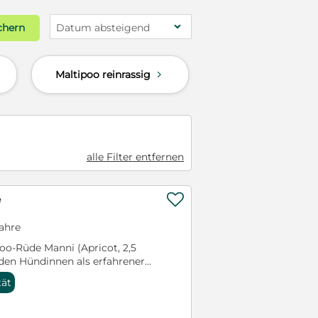
chern
Datum absteigend
Maltipoo reinrassig
d
d
alle Filter entfernen

e
Jahre
oo-Rüde Manni (Apricot, 2,5
den Hündinnen als erfahrener
ügung. Er stammt aus einer
tät
ergpudel (Mutter) und
nd begeistert mit seinem
pielten und sehr verschmusten