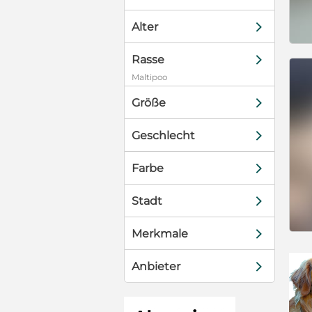
d
Alter
d
Rasse
Maltipoo
d
Größe
d
Geschlecht
d
Farbe
d
Stadt
d
Merkmale
d
Anbieter