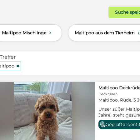
Suche spei
Maltipoo Mischlinge
Maltipoo aus dem Tierheim
d
Treffer
ltipoo
H
Maltipoo Deckrüd
Deckrüden
Maltipoo, Rüde, 3 
Unser süßer Maltip
Jahre) steht gesun
Deckrüde zur Verf
Geprüfte Identi
Verpaarung von Zw
Malteser (Vater) u
freundlichen, vers