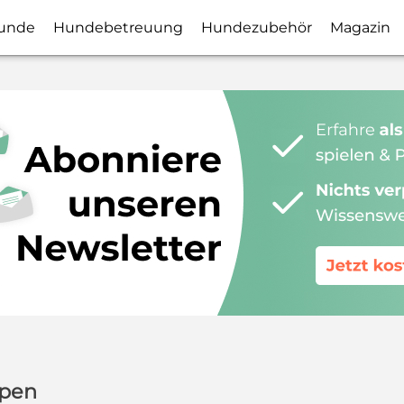
unde
Hundebetreuung
Hundezubehör
Magazin
lpen