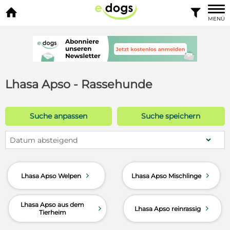


MENÜ
Lhasa Apso - Rassehunde
Suche anpassen
Suche speichern
Datum absteigend
d
d
Lhasa Apso Welpen
Lhasa Apso Mischlinge
Lhasa Apso aus dem
d
d
Lhasa Apso reinrassig
Tierheim