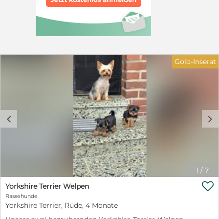
und Liebe bekommen. Bei Fragen bitten wir um
telefonischen Kontakt. Bilder der Welpen sind aktuell!
Letzten zwei Bilder sind die Eltern.
Gold-Inserat
c
d
1
/
7

Yorkshire Terrier Welpen
Rassehunde
Yorkshire Terrier, Rüde, 4 Monate