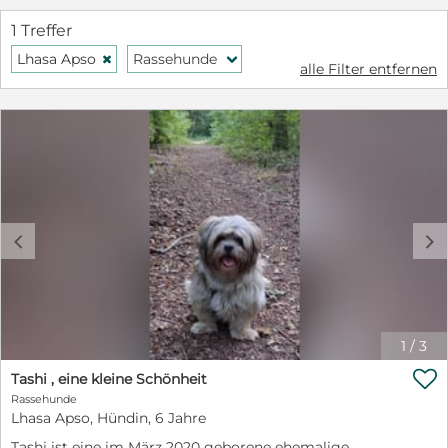
1 Treffer
Lhasa Apso
Rassehunde
H
f
alle Filter entfernen
c
d
1
/
3

Tashi , eine kleine Schönheit
Rassehunde
Lhasa Apso, Hündin, 6 Jahre
Tashi ist eine im März 2020 geborene ehemalige