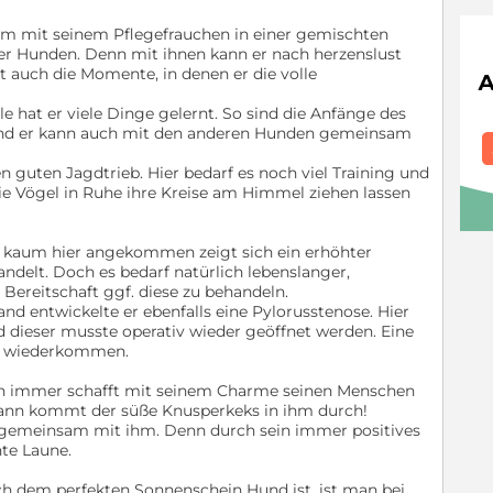
sam mit seinem Pflegefrauchen in einer gemischten
er Hunden. Denn mit ihnen kann er nach herzenslust
t auch die Momente, in denen er die volle
le hat er viele Dinge gelernt. So sind die Anfänge des
 und er kann auch mit den anderen Hunden gemeinsam
 guten Jagdtrieb. Hier bedarf es noch viel Training und
ie Vögel in Ruhe ihre Kreise am Himmel ziehen lassen
n kaum hier angekommen zeigt sich ein erhöhter
ndelt. Doch es bedarf natürlich lebenslanger,
Bereitschaft ggf. diese zu behandeln.
and entwickelte er ebenfalls eine Pylorusstenose. Hier
d dieser musste operativ wieder geöffnet werden. Eine
it wiederkommen.
ach immer schafft mit seinem Charme seinen Menschen
 Dann kommt der süße Knusperkeks in ihm durch!
er gemeinsam mit ihm. Denn durch sein immer positives
hte Laune.
h dem perfekten Sonnenschein Hund ist, ist man bei