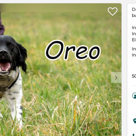

D
b
In
In
E
In
I
5
d