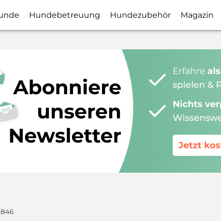
unde
Hundebetreuung
Hundezubehör
Magazin
3846