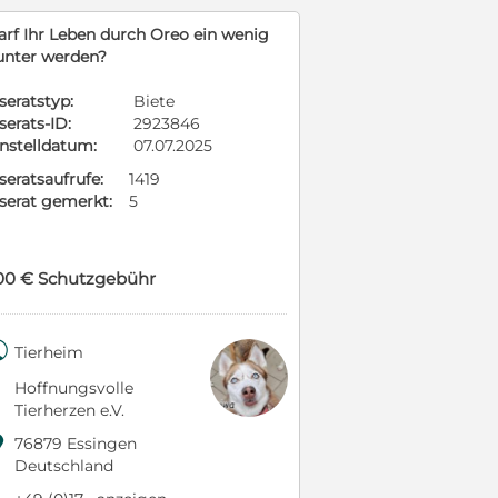
arf Ihr Leben durch Oreo ein wenig
unter werden?
seratstyp:
Biete
serats-ID:
2923846
instelldatum:
07.07.2025
seratsaufrufe:
1419
nserat gemerkt:
5
00 € Schutzgebühr

Tierheim
Hoffnungsvolle
Tierherzen e.V.

76879 Essingen
Deutschland