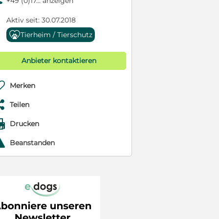
9
+49 (0)17... anzeigen
Aktiv seit: 30.07.2018
Tierheim / Tierschutz
Anbieter kontaktieren

Merken

Teilen

Drucken
r
Beanstanden