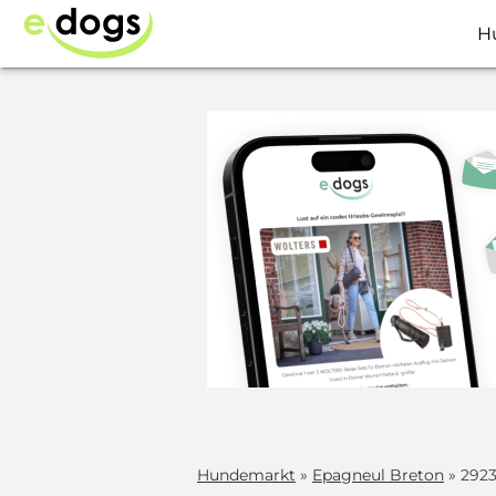
H
Hundemarkt
»
Epagneul Breton
» 292