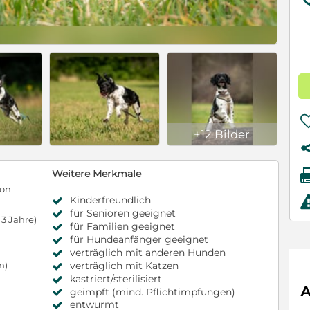
+12 Bilder
Weitere Merkmale
ton
Kinderfreundlich
für Senioren geeignet
3 Jahre)
für Familien geeignet
für Hundeanfänger geeignet
verträglich mit anderen Hunden
verträglich mit Katzen
m)
kastriert/sterilisiert
geimpft (mind. Pflichtimpfungen)
entwurmt