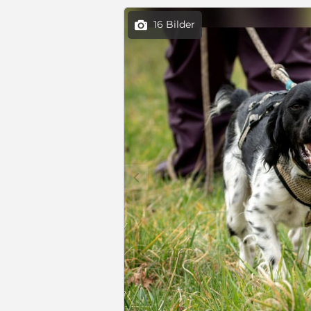
16 Bilder

c