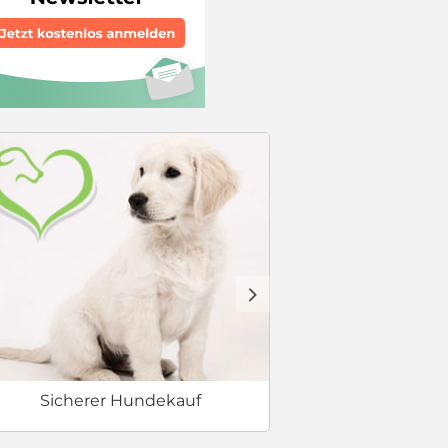
Welcher Hund 
d
Sicherer Hundekauf