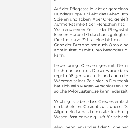
Auf der Pflegestelle lebt er gemein
Hundegruppe. Er liebt das Leben unt
Spielen und Toben. Aber Oreo genieß
Aufmerksamkeit der Menschen hat.
Während seiner Zeit in der Pflegestel
kleinen Hunde 1×1 durchaus gelegt
für eine kurze Zeit alleine bleiben.
Ganz der Bretone hat auch Oreo einen
Kontinuität, damit Oreo besonders d
kann.
Leider bringt Oreo einiges mit. Den
Leishmaniosetiter. Dieser wurde beha
regelmäßiger Kontrolle und auch die 
Während seiner Zeit hier in Deutschl
hat sich sein Magen verschlossen un
solche Pylorusstenose kann jederze
Wichtig ist aber, dass Oreo es einf
ein lächeln ins Gesicht zu zaubern.
Allgemein ist das Leben viel leicht
Wesen lässt er wenig Luft für schlec
Also, wenn jemand auf der Suche nac