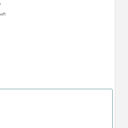
e
aft