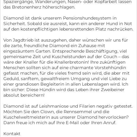
Spaziergänge, Wanderungen, Nasen- oder Kopfarbeit lassen
das Bretonenherz höherschlagen.
Diamond ist dank unserem Pensionshundesystem in
Sicherheit. Sobald sie ausreist, kann ein anderer Hund in Not
auf den kostenpflichtigen lebensrettenden Platz nachrücken.
Von Jagdtrieb ist auszugehen, daher wünschen wir uns für
die zarte, freundliche Diamond ein Zuhause mit
eingezäuntem Garten. Entsprechende Beschäftigung, viel
gemeinsame Zeit und Kuschelstunden auf der Couch – das
wäre der Knaller für die Knallerbretonin! Ihre zukünftigen
Menschen sollten sich auf eine charmante Vorstehhündin
gefasst machen, für die vieles fremd sein wird, die aber mit
Geduld, sanftem, gewaltfreiem Umgang und viel Liebe zu
einer grandiosen Begleiterin in allen Lebenslagen wird. Ich
bin sicher: Diese Hündin wird das Leben ihrer Zweibeiner
absolut bereichern!
Diamond ist auf Leishmaniose und Filarien negativ getestet.
Möchten Sie den Clown, die Rennsemmel und die
Kuschelweltmeisterin aus unserer Diamond hervorlocken?
Dann freue ich mich auf Ihre E-Mail oder Ihren Anruf.
Kontakt