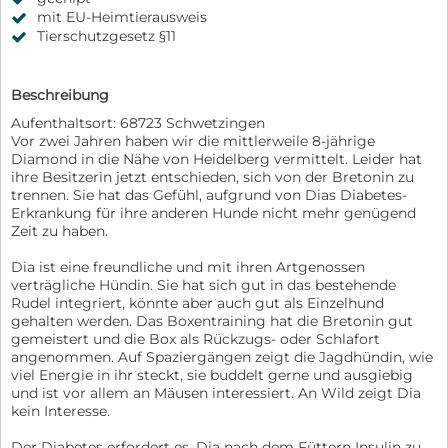
mit EU-Heimtierausweis
Tierschutzgesetz §11
Beschreibung
Aufenthaltsort: 68723 Schwetzingen
Vor zwei Jahren haben wir die mittlerweile 8-jährige
Diamond in die Nähe von Heidelberg vermittelt. Leider hat
ihre Besitzerin jetzt entschieden, sich von der Bretonin zu
trennen. Sie hat das Gefühl, aufgrund von Dias Diabetes-
Erkrankung für ihre anderen Hunde nicht mehr genügend
Zeit zu haben.
Dia ist eine freundliche und mit ihren Artgenossen
verträgliche Hündin. Sie hat sich gut in das bestehende
Rudel integriert, könnte aber auch gut als Einzelhund
gehalten werden. Das Boxentraining hat die Bretonin gut
gemeistert und die Box als Rückzugs- oder Schlafort
angenommen. Auf Spaziergängen zeigt die Jagdhündin, wie
viel Energie in ihr steckt, sie buddelt gerne und ausgiebig
und ist vor allem an Mäusen interessiert. An Wild zeigt Dia
kein Interesse.
Der Diabetes erfordert es, Dia nach dem Füttern Insulin zu