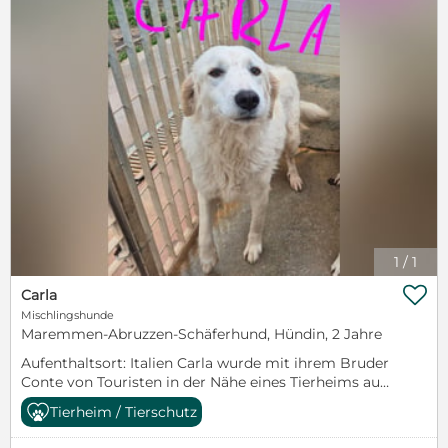
nette, unkastrierte Jagdhundmix bereits geschätzte
9 Jahre alt (Stand 01/2025) und schon etwas grau um
seine Schnauze. Sehr gerne möchten wir ihm seinen
Traum auf einem warmen, liebevollen Altersruhesitz
erfüllen. Sein Leben war bis jetzt nicht schön, er
hätte es mehr als verdient. Pluto kommt mit Rüden
und Hündinnen gut aus und zeigt sich offen auch
fremden Menschen gegenüber. Das Testergebnis auf
Mittelmeererkrankungen steht noch aus und wird
nachgereicht. Kontakt Susanne Besier
susanne.besier@hundehilfe-mariechen.de 0162-
3112669 ab 17 Uhr
1
/
1

Carla
Mischlingshunde
Maremmen-Abruzzen-Schäferhund, Hündin, 2 Jahre
Aufenthaltsort: Italien Carla wurde mit ihrem Bruder
Conte von Touristen in der Nähe eines Tierheims auf
Sardinien gefunden und dort bei unseren
Tierheim / Tierschutz
italienischen Kollegen abgegeben. Inzwischen
haben sich beide zu stattlichen Junghunden