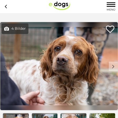
c
MENÜ

4 Bilder

c
d