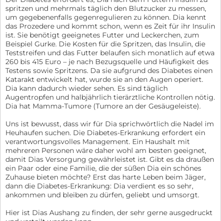
spritzen und mehrmals täglich den Blutzucker zu messen,
um gegebenenfalls gegenregulieren zu können. Dia kennt
das Prozedere und kommt schon, wenn es Zeit für ihr Insulin
ist. Sie benötigt geeignetes Futter und Leckerchen, zum
Beispiel Gurke. Die Kosten für die Spritzen, das Insulin, die
Teststreifen und das Futter belaufen sich monatlich auf etwa
260 bis 415 Euro – je nach Bezugsquelle und Häufigkeit des
Testens sowie Spritzens. Da sie aufgrund des Diabetes einen
Katarakt entwickelt hat, wurde sie an den Augen operiert.
Dia kann dadurch wieder sehen. Es sind täglich
Augentropfen und halbjährlich tierärztliche Kontrollen nötig.
Dia hat Mamma-Tumore (Tumore an der Gesäugeleiste).
Uns ist bewusst, dass wir für Dia sprichwörtlich die Nadel im
Heuhaufen suchen. Die Diabetes-Erkrankung erfordert ein
verantwortungsvolles Management. Ein Haushalt mit
mehreren Personen wäre daher wohl am besten geeignet,
damit Dias Versorgung gewährleistet ist. Gibt es da draußen
ein Paar oder eine Familie, die der süßen Dia ein schönes
Zuhause bieten möchte? Erst das harte Leben beim Jäger,
dann die Diabetes-Erkrankung: Dia verdient es so sehr,
ankommen und bleiben zu dürfen, geliebt und umsorgt.
Hier ist Dias Aushang zu finden, der sehr gerne ausgedruckt