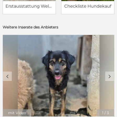
Erstausstattung Welpe
Checkliste Hundekauf
Weitere Inserate des Anbieters
c
d
mit Video
1
/
3