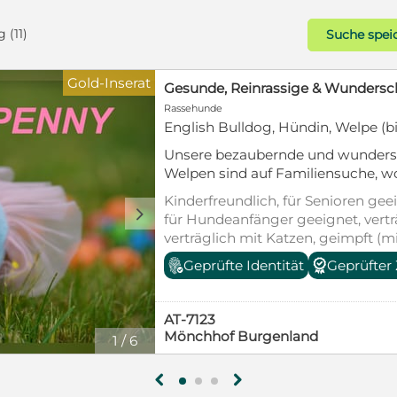
 (11)
Suche spei
Gold-Inserat
Continental Bulldog Welpen vom Z
Rassehunde
English Bulldog, Hündin, 2 Monat
Am 22.06.2026 ist unser \"B\"-Wur
derzeit noch Ihre Familie. Bei Abg
entwurmt, gechipt, erhalten Ahne
Kinderfreundlich, für Senioren geei
Starterpaket fürs neue Zuhause.
d
für Hundeanfänger geeignet, vert
Haus und im Rudel auf uns sind sä
verträglich mit Katzen, geimpft (m
Kinder sowie Katzen gewöhnt. Bei 
entwurmt, gechipt, mit EU-Heimti
Geprüfter Züchter
telefonische Kontaktaufnahme. 
Tierschutzgesetz §11
den besten Start ins Leben! Könne
bieten?
DE-91126
Schwabach Bayern
1
/
12
g
h