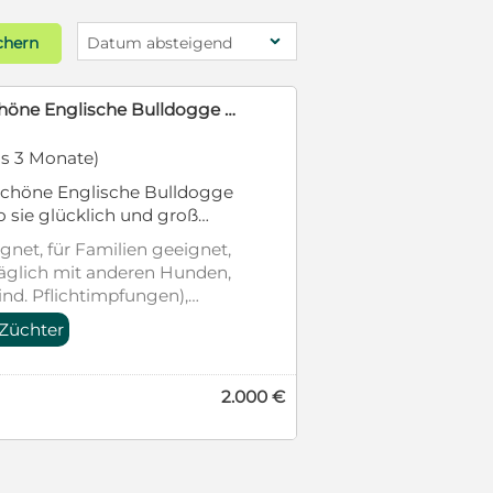
chern
Datum absteigend
Blickfänger
wieseltal
e
f geboren. 2 Mädels suchen
abe sind sie 4-fach
ntafeln vom CBD sowie ein
gnet, für Familien geeignet,
 Unsere Welpen wachsen im
c
räglich mit anderen Hunden,
mtliche Alltagsgeräusche,
ind. Pflichtimpfungen),
Interesse bitten wir um
erausweis, Welpenwurf,
Wir geben unseren Welpen
n Sie ihnen das beste Leben
2.500 €