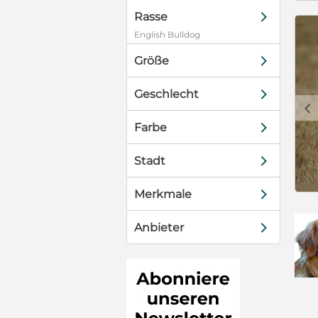
auch selber
d
Rasse
os und Videos
English Bulldog
ach, ich
ragen werden
d
Größe
ir Abstand.
euen wir uns
d
Geschlecht
ualisiert.
c
d
Farbe
ge!
d
Stadt
d
Merkmale
d
Anbieter