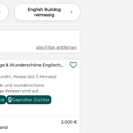
English Bulldog
d
d
reinrassig
alle Filter entfernen

Gesunde, Reinrassige & Wunderschöne Englische Bulldogge Welpen
ündin, Welpe (bis 3 Monate)
de und wunderschöne
ge Welpen sind auf
sie glücklich und groß werden,
tät
Geprüfter Züchter
 können. Die Kleinen sollten
ause ein echtes
sein. Unsere Welpen wachsen
luss mitten im Geschehen auf
2.000 €
nnen (wie Alltagssituationen,
land
ren und Vieles mehr!). Bei uns