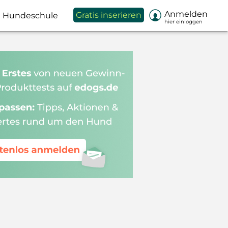

Anmelden
Gratis inserieren
Hundeschule
hier einloggen