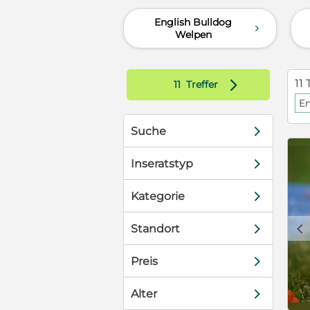
 und Leine.
English Bulldog
doggen,
d
Welpen
lieb. Beide
nd und beide
erzeit zu
d
11 
11
Treffer
 (3-fach +
l/Stammbaum,
En
tztlich
d
on, Herz).
Suche
zu. Die
d
Inseratstyp
ichtigsten,
o sie sich
d
Kategorie
n volljährige
beste Hände
c
d
Standort
ch der
 Liebe, Zeit
d
Preis
ens benötigen.
 stehen mit
en Sie sich
d
Alter
 TRANSPORT