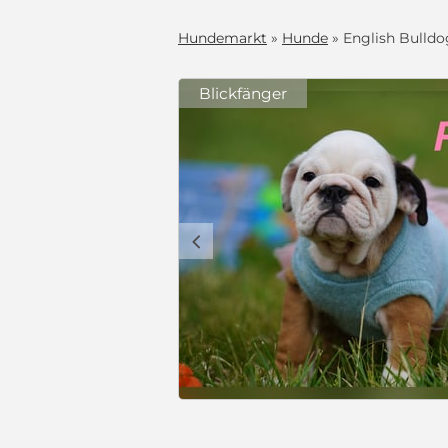
Hundemarkt
»
Hunde
» English Bulldog
Blickfänger
Gesunde, Reinrassige & Wunderschöne Englische Bulldogge Welpen
he Bulldogge
 und groß
sollten auch
lien geeignet,
ein. Unsere
c
deren Hunden,
im Geschehen
fungen),
en, Geräusche,
penwurf,
e 0-24h am
gerhaltung
ltung
2.000 €
 Tiere,
frei auf
d sehr
nd top gesund
 Sie sind