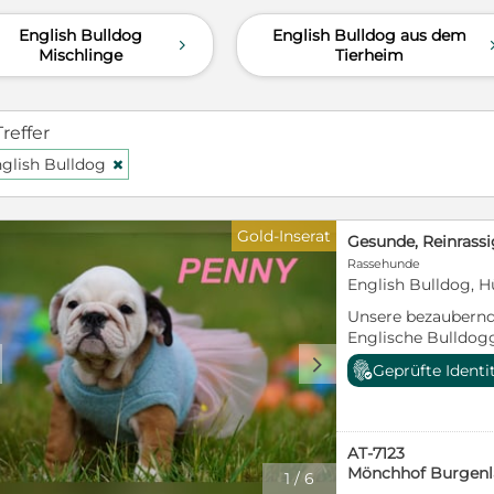
English Bulldog
English Bulldog aus dem
d
Mischlinge
Tierheim
Treffer
glish Bulldog
H
Gold-Inserat
Rassehunde
English Bulldog, H
Unsere bezaubern
Englische Bulldog
Familiensuche, wo 
d
Geprüfte Identi
kuscheln und toben
auch im neuen Zuh
Familienmitglied 
mit Familienansch
AT-7123
und lernen alles ke
Mönchhof Burgen
1
/
6
Geräusche, Autofah