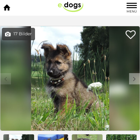

MENÜ

17 Bilder

c
d