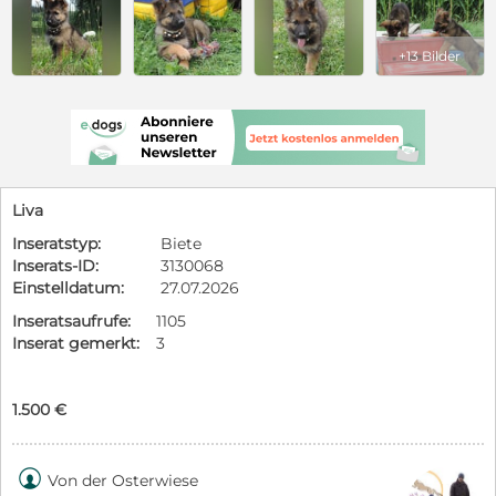
+13 Bilder
Liva
Inseratstyp:
Biete
Inserats-ID:
3130068
Einstelldatum:
27.07.2026
Inseratsaufrufe:
1105
Inserat gemerkt:
3
1.500 €

Von der Osterwiese