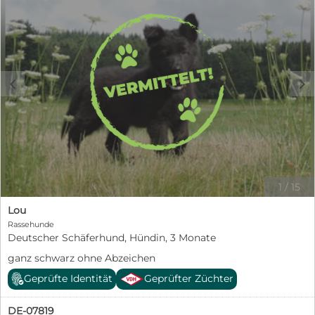
c
d
1
/
15
Lou
Rassehunde
Deutscher Schäferhund, Hündin, 3 Monate
ganz schwarz ohne Abzeichen
Geprüfte Identität
Geprüfter Züchter
DE-07819