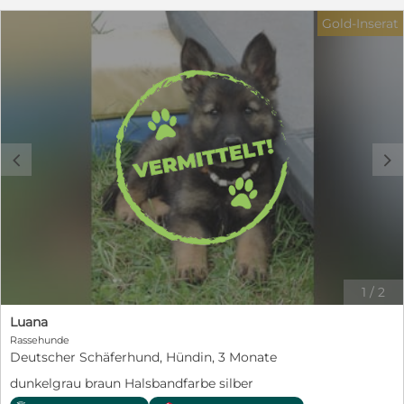
Gold-Inserat
c
d
1
/
2
Luana
Rassehunde
Deutscher Schäferhund, Hündin, 3 Monate
dunkelgrau braun Halsbandfarbe silber