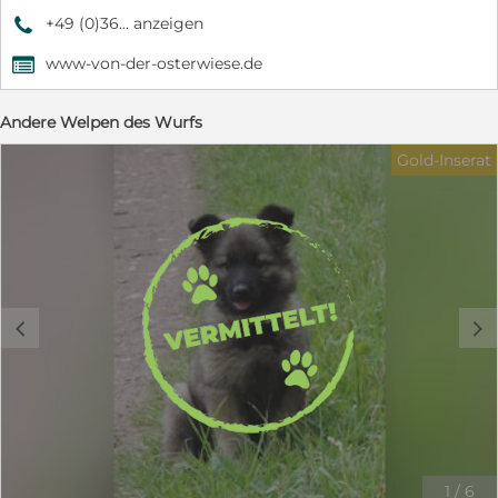
+49 (0)36... anzeigen
9
www-von-der-osterwiese.de
,
Andere Welpen des Wurfs
Gold-Inserat
c
d
1
/
6