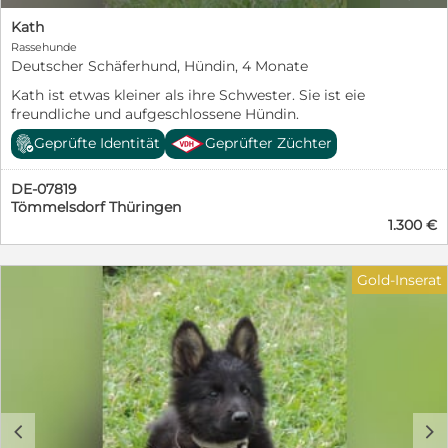
Kath
Rassehunde
Deutscher Schäferhund, Hündin, 4 Monate
Kath ist etwas kleiner als ihre Schwester. Sie ist eie
freundliche und aufgeschlossene Hündin.
Geprüfte Identität
Geprüfter Züchter
DE-07819
Tömmelsdorf Thüringen
1.300 €
Gold-Inserat
c
d