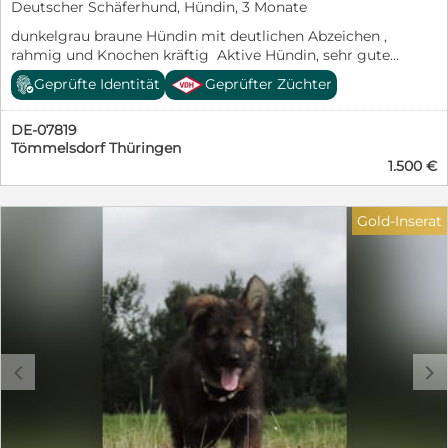
Deutscher Schäferhund, Hündin, 3 Monate
dunkelgrau braune Hündin mit deutlichen Abzeichen ,
rahmig und Knochen kräftig Aktive Hündin, sehr gute
Trittsicherheit unbefangen und ein sehr guter Spieler,
Geprüfte Identität
Geprüfter Züchter
freundlich und aufgeschlossen
DE-07819
Tömmelsdorf Thüringen
1.500 €
Gold-Inserat
c
d