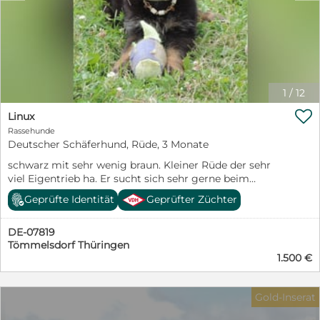
1
/
12

Linux
Rassehunde
Deutscher Schäferhund, Rüde, 3 Monate
schwarz mit sehr wenig braun. Kleiner Rüde der sehr
viel Eigentrieb ha. Er sucht sich sehr gerne beim
Spaziergang etwas zum Tragen, die fällt sehr auf. Zu
Geprüfte Identität
Geprüfter Züchter
seinen Geschwistern zeigt er sich recht dominant. Sehr
gutes Spielverhalten und absolute Trittsicherheit,
DE-07819
unbefangen, freundlich und offen.
Tömmelsdorf Thüringen
1.500 €
Gold-Inserat