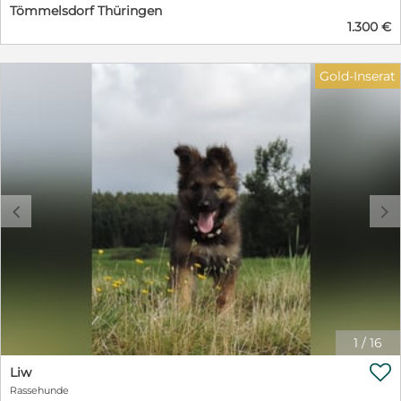
Tömmelsdorf Thüringen
1.300 €
Gold-Inserat
c
d
1
/
16

Liw
Rassehunde