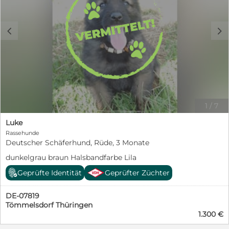
c
d
1
/
7
Luke
Rassehunde
Deutscher Schäferhund, Rüde, 3 Monate
dunkelgrau braun Halsbandfarbe Lila
Geprüfte Identität
Geprüfter Züchter
DE-07819
Tömmelsdorf Thüringen
1.300 €