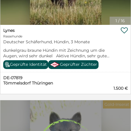
1
/
16

Lynes
Rassehunde
Deutscher Schäferhund, Hündin, 3 Monate
dunkelgrau braune Hündin mit Zeichnung um die
Augen, wird sehr dunkel Aktive Hündin, sehr gute
Trittsicherheit unbefangen und ein sehr guter Spieler,
Geprüfte Identität
Geprüfter Züchter
freundlich und aufgeschlossen. Etwas kleiner und zarter
als die anderen beiden.
DE-07819
Tömmelsdorf Thüringen
1.500 €
Gold-Inserat