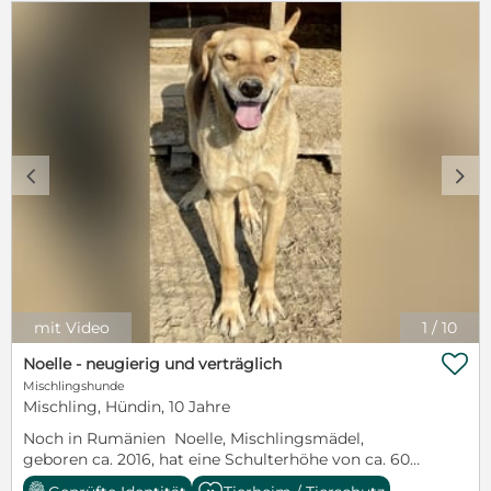
c
d
mit Video
1
/
10

Noelle - neugierig und verträglich
Mischlingshunde
Mischling, Hündin, 10 Jahre
Noch in Rumänien Noelle, Mischlingsmädel,
geboren ca. 2016, hat eine Schulterhöhe von ca. 60
cm und wiegt etwa 20 kg. Sie ist vom Körperbau