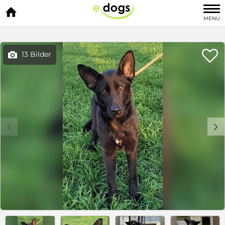

MENÜ

13 Bilder

c
d