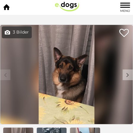

MENÜ

3 Bilder

c
d