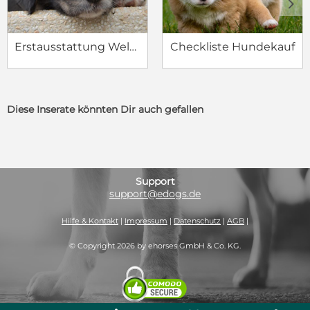
c
d
Erstausstattung Welpe
Checkliste Hundekauf
Diese Inserate könnten Dir auch gefallen
Support
support@edogs.de
Hilfe & Kontakt
|
Impressum
|
Datenschutz
|
AGB
|
© Copyright 2026 by ehorses GmbH & Co. KG.