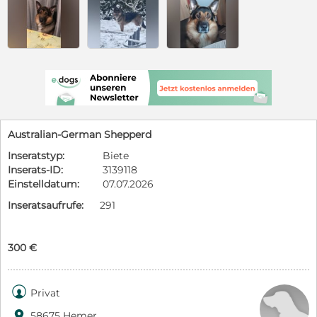
Australian-German Shepperd
Inseratstyp:
Biete
Inserats-ID:
3139118
Einstelldatum:
07.07.2026
Inseratsaufrufe:
291
300 €

Privat

58675 Hemer