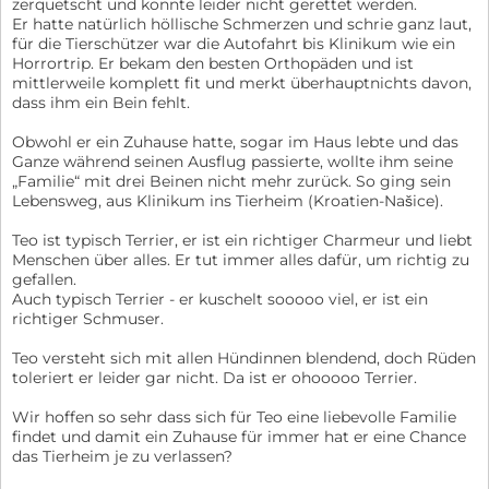
zerquetscht und konnte leider nicht gerettet werden.
Er hatte natürlich höllische Schmerzen und schrie ganz laut,
für die Tierschützer war die Autofahrt bis Klinikum wie ein
Horrortrip. Er bekam den besten Orthopäden und ist
mittlerweile komplett fit und merkt überhauptnichts davon,
dass ihm ein Bein fehlt.
Obwohl er ein Zuhause hatte, sogar im Haus lebte und das
Ganze während seinen Ausflug passierte, wollte ihm seine
„Familie“ mit drei Beinen nicht mehr zurück. So ging sein
Lebensweg, aus Klinikum ins Tierheim (Kroatien-Našice).
Teo ist typisch Terrier, er ist ein richtiger Charmeur und liebt
Menschen über alles. Er tut immer alles dafür, um richtig zu
gefallen.
Auch typisch Terrier - er kuschelt sooooo viel, er ist ein
richtiger Schmuser.
Teo versteht sich mit allen Hündinnen blendend, doch Rüden
toleriert er leider gar nicht. Da ist er ohooooo Terrier.
Wir hoffen so sehr dass sich für Teo eine liebevolle Familie
findet und damit ein Zuhause für immer hat er eine Chance
das Tierheim je zu verlassen?