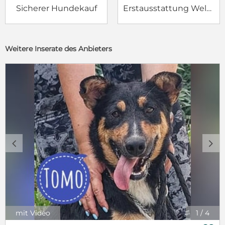
Sicherer Hundekauf
Erstausstattung Welpe
Weitere Inserate des Anbieters
c
d
mit Video
1
/
4