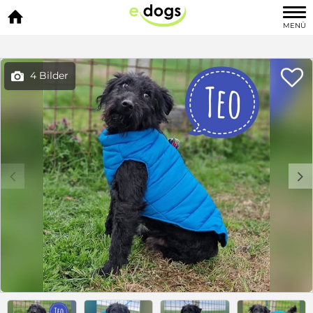

MENÜ

4 Bilder

c
d