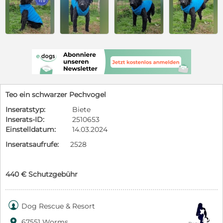
Teo ein schwarzer Pechvogel
Inseratstyp:
Biete
Inserats-ID:
2510653
Einstelldatum:
14.03.2024
Inseratsaufrufe:
2528
440 € Schutzgebühr

Dog Rescue & Resort

67551 Worms