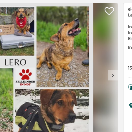

e
L
In
In
E
In
1
d