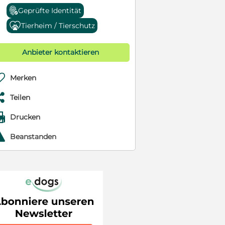
Geprüfte Identität
Tierheim / Tierschutz
Anbieter kontaktieren

Merken

Teilen

Drucken
r
Beanstanden