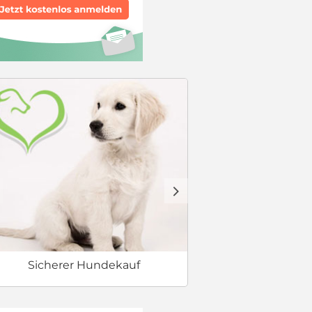
Checkliste
d
Sicherer Hundekauf