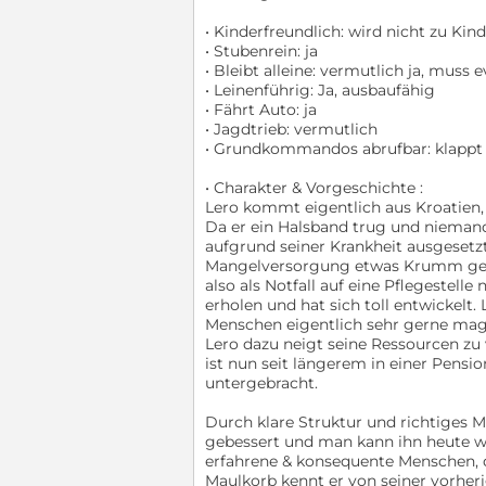
• Kinderfreundlich: wird nicht zu Kin
• Stubenrein: ja
• Bleibt alleine: vermutlich ja, muss
• Leinenführig: Ja, ausbaufähig
• Fährt Auto: ja
• Jagdtrieb: vermutlich
• Grundkommandos abrufbar: klappt
• Charakter & Vorgeschichte :
Lero kommt eigentlich aus Kroatien,
Da er ein Halsband trug und niemand
aufgrund seiner Krankheit ausgesetz
Mangelversorgung etwas Krumm gera
also als Notfall auf eine Pflegestell
erholen und hat sich toll entwickelt.
Menschen eigentlich sehr gerne mag
Lero dazu neigt seine Ressourcen zu 
ist nun seit längerem in einer Pens
untergebracht.
Durch klare Struktur und richtiges 
gebessert und man kann ihn heute wi
erfahrene & konsequente Menschen, d
Maulkorb kennt er von seiner vorheri