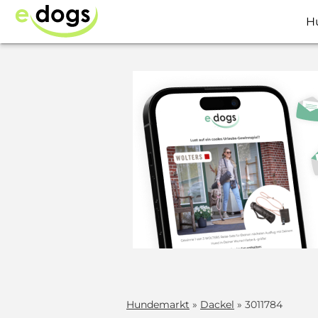
H
Hundemarkt
»
Dackel
» 3011784