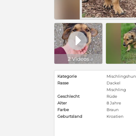

2 Videos
Kategorie
Mischlingshu
Rasse
Dackel
Mischling
Geschlecht
Rüde
Alter
8 Jahre
Farbe
Braun
Geburtsland
Kroatien