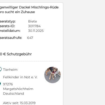
igenwilliger Dackel Mischlings-Rüde
ero sucht ein Zuhause
seratstyp:
Biete
serats-ID:
3011784
instelldatum:
30.11.2025
seratsaufrufe:
647
50 € Schutzgebühr

Tierheim
Fellkinder in Not e. V.

97276
Margetshöchheim
Deutschland
Aktiv seit: 15.03.2019