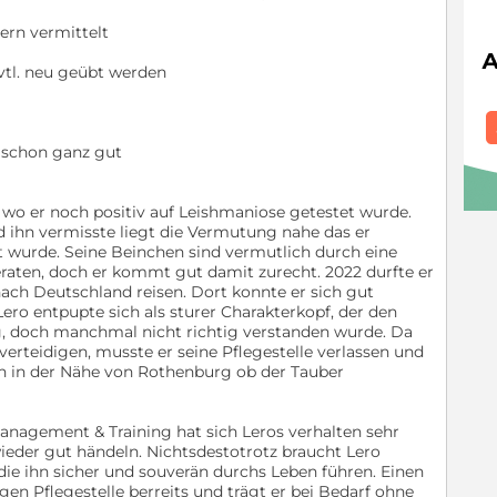
dern vermittelt
 evtl. neu geübt werden
 schon ganz gut
 wo er noch positiv auf Leishmaniose getestet wurde.
 ihn vermisste liegt die Vermutung nahe das er
t wurde. Seine Beinchen sind vermutlich durch eine
ten, doch er kommt gut damit zurecht. 2022 durfte er
e nach Deutschland reisen. Dort konnte er sich gut
 Lero entpupte sich als sturer Charakterkopf, der den
, doch manchmal nicht richtig verstanden wurde. Da
verteidigen, musste er seine Pflegestelle verlassen und
ion in der Nähe von Rothenburg ob der Tauber
Management & Training hat sich Leros verhalten sehr
eder gut händeln. Nichtsdestotrotz braucht Lero
ie ihn sicher und souverän durchs Leben führen. Einen
gen Pflegestelle berreits und trägt er bei Bedarf ohne