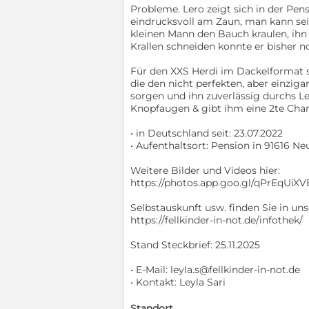
Probleme. Lero zeigt sich in der Pe
eindrucksvoll am Zaun, man kann se
kleinen Mann den Bauch kraulen, ih
Krallen schneiden konnte er bisher 
Für den XXS Herdi im Dackelformat s
die den nicht perfekten, aber einzig
sorgen und ihn zuverlässig durchs Le
Knopfaugen & gibt ihm eine 2te Cha
• in Deutschland seit: 23.07.2022
• Aufenthaltsort: Pension in 91616 Ne
Weitere Bilder und Videos hier:
https://photos.app.goo.gl/qPrEqUi
Selbstauskunft usw. finden Sie in un
https://fellkinder-in-not.de/infothek/
Stand Steckbrief: 25.11.2025
• E-Mail: leyla.s@fellkinder-in-not.de
• Kontakt: Leyla Sari
Standort