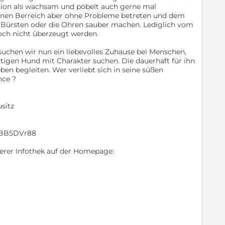
nsion als wachsam und pöbelt auch gerne mal
inen Berreich aber ohne Probleme betreten und dem
n Bürsten oder die Ohren sauber machen. Lediglich vom
noch nicht überzeugt werden.
uchen wir nun ein liebevolles Zuhause bei Menschen,
artigen Hund mit Charakter suchen. Die dauerhaft für ihn
ben begleiten. Wer verliebt sich in seine süßen
nce ?
usitz
XVBB5DVr88
serer Infothek auf der Homepage: