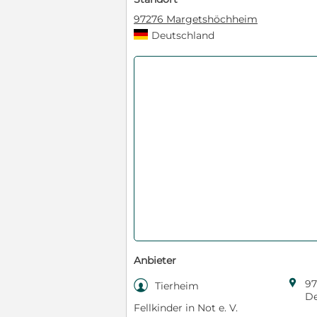
97276 Margetshöchheim
Deutschland
Anbieter

97

Tierheim
De
Fellkinder in Not e. V.