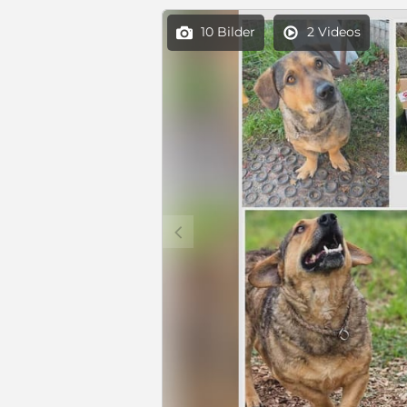
10 Bilder
2 Videos


c