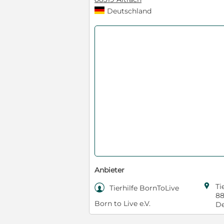
Deutschland
Anbieter

Ti

Tierhilfe BornToLive
88
Born to Live e.V.
De