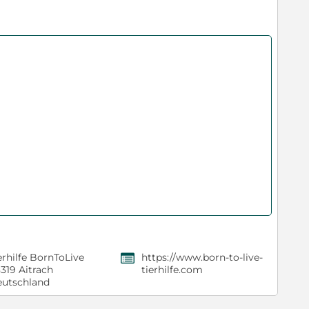
erhilfe BornToLive
https://www.born-to-live-
,
319 Aitrach
tierhilfe.com
utschland