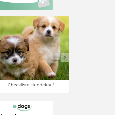
Sicherer 
d
Checkliste Hundekauf