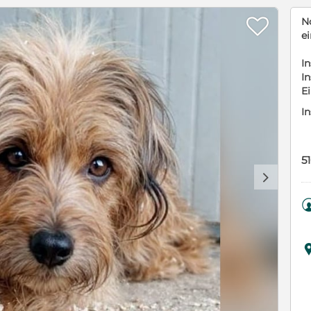

N
e
In
In
E
In
5
d