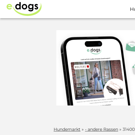
H
Hundemarkt
»
- andere Rassen
» 31400