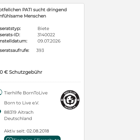
otfellchen PATI sucht dringend
infühlsame Menschen
seratstyp:
Biete
serats-ID:
3140022
instelldatum:
09.07.2026
seratsaufrufe:
393
10 € Schutzgebühr

Tierhilfe BornToLive
Born to Live e.V.

88319 Aitrach
Deutschland
Aktiv seit: 02.08.2018