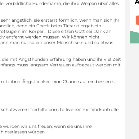
volle, vorbildliche Hundemama, die ihre Welpen über alles
ehr ängstlich, sie erstarrt förmlich, wenn man sich ihr
tändlich, denn ein Check beim Tierarzt ergab ein
rotkugeln im Körper... Diese sitzen Gott sei Dank an
ativ entfernt werden müssen. Wir können nicht
e kann man nur so ein böser Mensch sein und so etwas
 die mit Angsthunden Erfahrung haben und ihr viel Zeit
 Anfangs muss langsam Vertrauen aufgebaut werden mit
rotz ihrer Ängstlichkeit eine Chance auf ein besseres,
schutzverein Tierhilfe born to live e.V. mit Vorkontrolle
 würden wir uns freuen, wenn sie uns ihre
hinterlassen würden.