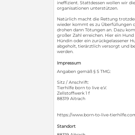
ineffizient. Stattdessen wollen wir d
organisationen unterstützen.
Natürlich macht die Rettung trotzde
wieder kommt es zu Überfüllungen de
drohen dann Tötungen an. Dazu komme
großer Zahl erreichen. Hier ein Hund
Hündin oder ein zurückgelassener H
abgeholt, tierärztlich versorgt und 
werden.
Impressum
Angaben gemäß § 5 TMG:
Sitz / Anschrift:
Tierhilfe born to live e.V.
Zellstoffwerk 1 f
88319 Aitrach
https://www.born-to-live-tierhilfe.
Standort
88319 Aitrach