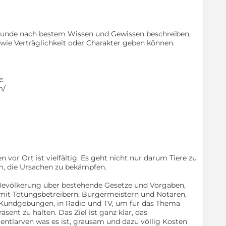
e Hunde nach bestem Wissen und Gewissen beschreiben,
wie Verträglichkeit oder Charakter geben können.
:
m/
n vor Ort ist vielfältig. Es geht nicht nur darum Tiere zu
m, die Ursachen zu bekämpfen.
Bevölkerung über bestehende Gesetze und Vorgaben,
it Tötungsbetreibern, Bürgermeistern und Notaren,
ei Kundgebungen, in Radio und TV, um für das Thema
äsent zu halten. Das Ziel ist ganz klar, das
 entlarven was es ist, grausam und dazu völlig Kosten