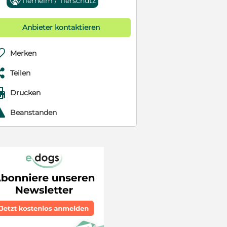
Tierheim / Tierschutz
Anbieter kontaktieren

Merken

Teilen

Drucken
r
Beanstanden