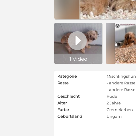

1 Video
Kategorie
Mischlingshu
Rasse
- andere Rass
- andere Rass
Geschlecht
Rüde
Alter
2 Jahre
Farbe
Cremefarben
Geburtsland
Ungarn