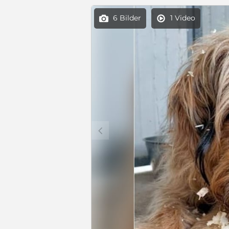
6 Bilder
1 Video


c