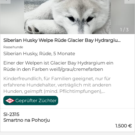
1
/
3
Siberian Husky Welpe Rüde Glacier Bay Hydrargium
Rassehunde
Siberian Husky, Rüde, 5 Monate
Einer der Welpen ist Glacier Bay Hydrargium ein
Rüde in den Farben weiß/grau/cremefarben
Kinderfreundlich, für Familien geeignet, nur für
erfahrene Hundehalter, verträglich mit anderen
Hunden, geimpft (mind. Pflichtimpfungen),
entwurmt, gechipt, mit EU-Heimtierausweis
Geprüfter Züchter
SI-2315
Smartno na Pohorju
1.500 €