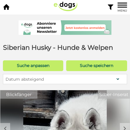


MENÜ
Siberian Husky - Hunde & Welpen
Suche anpassen
Suche speichern
Datum absteigend
Blickfänger
Silber-Inserat
c
d