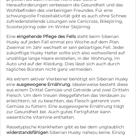
Herausforderungen verbessern die Gesundheit und das
Wohlbefinden des vierbeinigen Freundes. Für eine
schwungvolle Freizeitaktivität gibt es auch ohne Schnee
zufriedenstellende Lösungen wie Canicross, Bikejöring,
Scooterjöring oder im Winter Skijöring.
Eine
eingehende Pflege des Fells
steht beim Siberian
Husky auf jeden Fall einmal pro Woche auf dem Plan.
Zweimal im Jahr wechselt er sein pelzartiges Fell. Jeder
zukünftige Husky Halter sollte sich also wohwollend auf
unzählige lange Haare einstellen, in der Wohnung, im
Auto und auf der Kleidung. Dies lässt sich auch durch
tägliches Bürsten nicht ganz vermeiden.
Als extrem aktiver Vierbeiner benötigt ein Siberian Husky
eine
ausgewogene Ernährung.
Idealerweise besteht diese
aus einem Drittel Gemüse und Getreide und zwei Dritteln
Fleisch. Um dem treuen Weggefährten das Verdauen zu
erleichtern, ist zu beachten, das Fleisch getrennt vom
Gemüse zu füttern. Eine ausgewogene Ernährung trägt
zur Gesundheit bei. Auch gutes Fertigfutter kann
wesentliche Vitamine enthalten.
Rassetypische Krankheiten gibt es bei dem unglaublich
widerstandsfähigen
Siberian Husky nahezu keine. Einzig