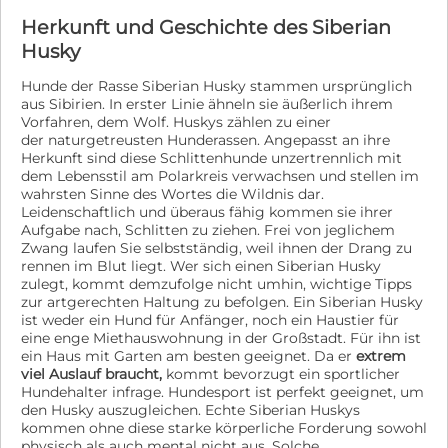
Rassen zuordnen, so orientieren wir uns ausschließlich
Herkunft und Geschichte des Siberian
am Erscheinungsbild und am Verhalten (Phänotyp).
Diese Zuordnung erfolgt nach bestem Wissen und
Husky
Gewissen des Vereins und der beteiligten Tierärzte. Die
Angaben entsprechen jedoch nicht zwangsläufig den
Hunde der Rasse Siberian Husky stammen ursprünglich
aus Sibirien. In erster Linie ähneln sie äußerlich ihrem
Erbanlagen (Genotyp), zu deren Bestimmung eine
Vorfahren, dem Wolf. Huskys zählen zu einer
DNA-Analyse erforderlich wäre. Die Verhaltens- und
der naturgetreusten Hunderassen. Angepasst an ihre
Charakterbeschreibung des Tieres beruht auf
Herkunft sind diese Schlittenhunde unzertrennlich mit
Beobachtungen der Tierschützer vor Ort bzw. der
dem Lebensstil am Polarkreis verwachsen und stellen im
Pflegestellen und bezieht sich ausschließlich auf die
wahrsten Sinne des Wortes die Wildnis dar.
aktuellen örtlichen Begebenheiten. Nach einer
Leidenschaftlich und überaus fähig kommen sie ihrer
Vermittlung kann oder wird sich die Fellnase
Aufgabe nach, Schlitten zu ziehen. Frei von jeglichem
charakterlich anpassen und oder verändern. Auf
Zwang laufen Sie selbstständig, weil ihnen der Drang zu
Grundlage des österreichischen Tierschutzgesetzes ist
rennen im Blut liegt. Wer sich einen Siberian Husky
es uns nicht erlaubt, Tiere nach Österreich zu
zulegt, kommt demzufolge nicht umhin, wichtige Tipps
vermitteln.
zur artgerechten Haltung zu befolgen. Ein Siberian Husky
ist weder ein Hund für Anfänger, noch ein Haustier für
eine enge Miethauswohnung in der Großstadt. Für ihn ist
ein Haus mit Garten am besten geeignet. Da er
extrem
viel Auslauf braucht,
kommt bevorzugt ein sportlicher
Hundehalter infrage. Hundesport ist perfekt geeignet, um
den Husky auszugleichen. Echte Siberian Huskys
kommen ohne diese starke körperliche Forderung sowohl
physisch als auch mental nicht aus. Solche