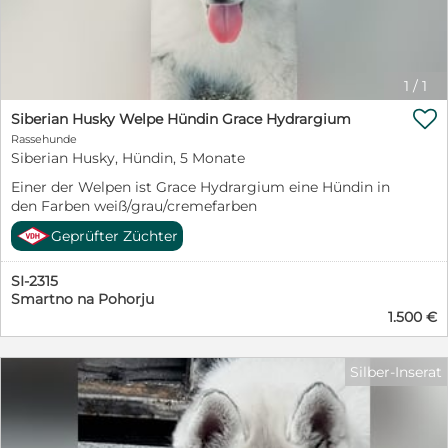
1
/
1

Siberian Husky Welpe Hündin Grace Hydrargium
Rassehunde
Siberian Husky, Hündin, 5 Monate
Einer der Welpen ist Grace Hydrargium eine Hündin in
den Farben weiß/grau/cremefarben
Geprüfter Züchter
SI-2315
Smartno na Pohorju
1.500 €
Silber-Inserat