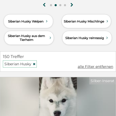
g
h
d
d
Siberian Husky Welpen
Siberian Husky Mischlinge
Siberian Husky aus dem
d
d
Siberian Husky reinrassig
Tierheim
150 Treffer
Siberian Husky
H
alle Filter entfernen
Silber-Inserat