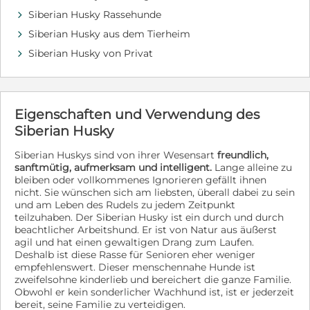
Stubenreinheit mit ihnen weiter geübt und verfestigt
werden. Zu Bedenken gilt, dass trotz der guten
Siberian Husky Rassehunde
d
Vorbereitung die Umweltreize in Deutschland weitaus
Siberian Husky aus dem Tierheim
d
präsenter sind als in Rumänien, wo sie aktuell noch
Siberian Husky von Privat
leben. Auf unserem Hof befinden sich die Hunde in
d
einer geschützten Umgebung. Gassigänge außerhalb
des Geländes sind auf Grund der Vielzahl der Tiere
leider nicht möglich. Nola ist circa 1 Jahr alt (Stand
02.07.2026) und etwa 50 cm (+/-) groß. Sie ist ein
Eigenschaften und Verwendung des
Husky-Mischling. Nola lebt aktuell in Homorod-
Siberian Husky
Brasov/Rumänien. Sie wird gegen eine Schutzgebühr
von 470 EUR vermittelt und reist nach einer positiven
Siberian Huskys sind von ihrer Wesensart
freundlich,
Vorkontrolle, gechipt, geimpft, entwurmt, entfloht und
sanftmütig, aufmerksam und intelligent.
Lange alleine zu
ausgestattet mit einem EU Heimtierausweis und den
bleiben oder vollkommenes Ignorieren gefällt ihnen
notwendigen Zollpapieren über den Tierschutz aus. Wir
nicht. Sie wünschen sich am liebsten, überall dabei zu sein
vermitteln ausschließlich auf Endstellen. Kontakt: Bei
und am Leben des Rudels zu jedem Zeitpunkt
ernsthaftem Interesse wenden Sie sich bitte an
teilzuhaben. Der Siberian Husky ist ein durch und durch
folgenden Kontakt: First step for a better life
beachtlicher Arbeitshund. Er ist von Natur aus äußerst
Ansprechpartnerin in Deutschland: Giovi Thoma, Tel.:
agil und hat einen gewaltigen Drang zum Laufen.
0173/6566673 (Erstkontakt auch per WhatsApp oder
Deshalb ist diese Rasse für Senioren eher weniger
SMS). Gerne können Sie uns auch über Facebook eine
empfehlenswert. Dieser menschennahe Hunde ist
Anfrage senden. Bei schriftlichen Anfragen geben Sie
zweifelsohne kinderlieb und bereichert die ganze Familie.
bitte immer Ihre Telefonnummer zur Kontaktaufnahme
Obwohl er kein sonderlicher Wachhund ist, ist er jederzeit
an. Hinweis: Wenn wir unsere Hunde bestimmten
bereit, seine Familie zu verteidigen.