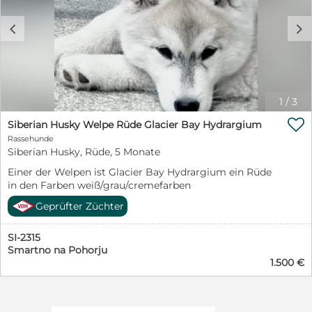
c
d
1
/
3

Siberian Husky Welpe Rüde Glacier Bay Hydrargium
Rassehunde
Siberian Husky, Rüde, 5 Monate
Einer der Welpen ist Glacier Bay Hydrargium ein Rüde
in den Farben weiß/grau/cremefarben
Geprüfter Züchter
SI-2315
Smartno na Pohorju
1.500 €