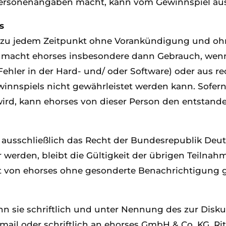
Personenangaben macht, kann vom Gewinnspiel au
s
iel zu jedem Zeitpunkt ohne Vorankündigung und 
t macht ehorses insbesondere dann Gebrauch, wenn
hler in der Hard- und/ oder Software) oder aus r
nspiels nicht gewährleistet werden kann. Sofern
wird, kann ehorses von dieser Person den entstand
t ausschließlich das Recht der Bundesrepublik Deu
 werden, bleibt die Gültigkeit der übrigen Teilna
 von ehorses ohne gesonderte Benachrichtigung 
n sie schriftlich und unter Nennung des zur Disku
mail oder schriftlich an ehorses GmbH & Co. KG, Rit