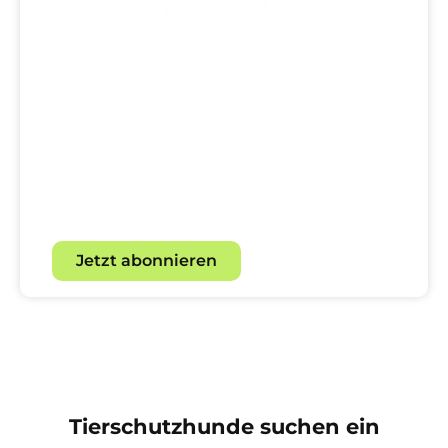
Dein direkter Draht zur
Hundewelt!
Mit unserem Newsletter für
Hundebegeisterte.
Jetzt abonnieren
Tierschutzhunde suchen ein