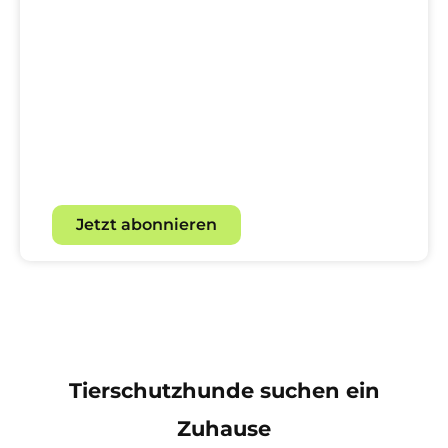
Dein direkter Draht zur
Hundewelt!
Mit unserem Newsletter für
Hundebegeisterte.
Jetzt abonnieren
Tierschutzhunde suchen ein
Zuhause