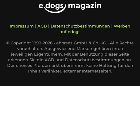
Impressum
|
AGB
|
Datenschutzbestimmungen
|
Werben
auf edogs
© Copyright 1999-2026 • ehorses GmbH & Co. KG • Alle Rechte
vorbehalten. Ausgewiesene Marken gehören ihren
jeweiligen Eigentümern. Mit der Benutzung dieser Seite
erkennen Sie die AGB und Datenschutzbestimmungen an.
Der ehorses Pferdemarkt übernimmt keine Haftung für den
Inhalt verlinkter, externer Internetseiten.