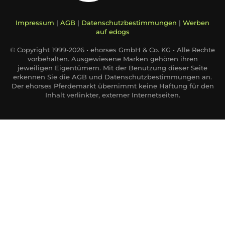
Impressum
|
AGB
|
Datenschutzbestimmungen
|
Werben
auf edogs
© Copyright 1999-2026 • ehorses GmbH & Co. KG • Alle Rechte
vorbehalten. Ausgewiesene Marken gehören ihren
jeweiligen Eigentümern. Mit der Benutzung dieser Seite
erkennen Sie die AGB und Datenschutzbestimmungen an.
Der ehorses Pferdemarkt übernimmt keine Haftung für den
Inhalt verlinkter, externer Internetseiten.