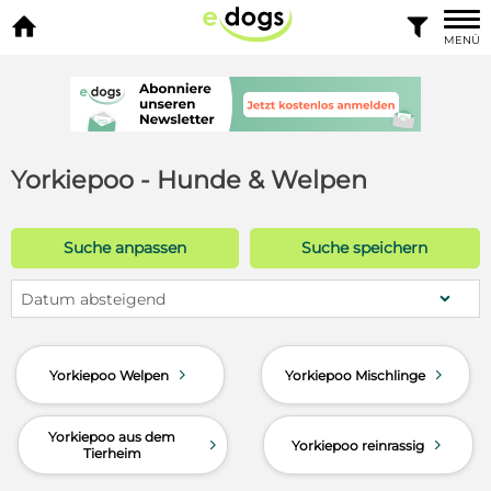


MENÜ
Yorkiepoo - Hunde & Welpen
Suche anpassen
Suche speichern
Datum absteigend
d
d
Yorkiepoo Welpen
Yorkiepoo Mischlinge
Yorkiepoo aus dem
d
d
Yorkiepoo reinrassig
Tierheim