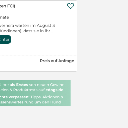

pen FCI)
onate
ernera warten im August 3
ündinnen), dass sie in ihr
rsiedeln können. Die Welpen
chter
hippt, mehrfach entwurmt und
fpass und FCI-Papiere
achsen gemeinsam mit anderen
d Garten unter liebevollem
Preis auf Anfrage
auf.