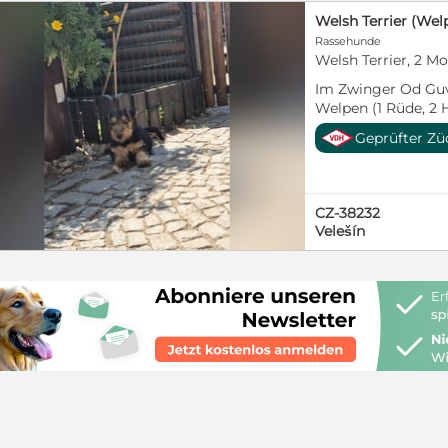
Welsh Terrier (Wel
Rassehunde
Welsh Terrier, 2 M
Im Zwinger Od Guv
Welpen (1 Rüde, 2 H
neues Zuhause übe
Geprüfter Zü
sind geimpft, gec
werden mit EU-Imp
abgegeben. Sie w
Hunden im Haus un
CZ-38232
Familienanschluss 
Velešín