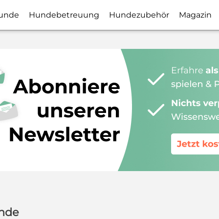
unde
Hundebetreuung
Hundezubehör
Magazin
unde