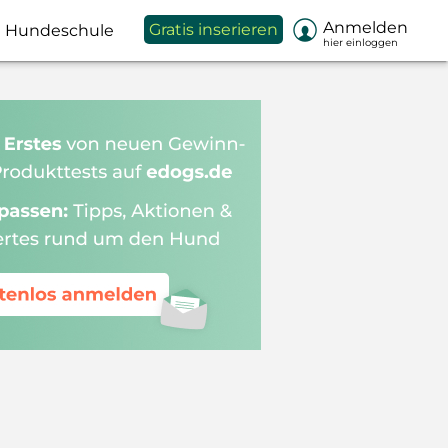

Anmelden
Gratis inserieren
Hundeschule
hier einloggen