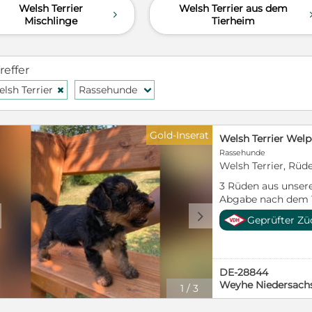
Welsh Terrier
Welsh Terrier aus dem
d
Mischlinge
Tierheim
reffer
lsh Terrier
Rassehunde
H
f
Gold-Inserat
Welsh Terrier Wel
Rassehunde
Welsh Terrier, Rüd
3 Rüden aus unser
Abgabe nach dem 15
d
Geprüfter Zü
DE-28844
Weyhe Niedersach
1
/
3