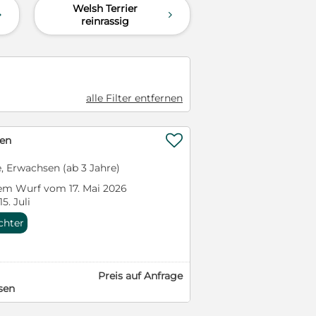
Welsh Terrier
d
d
reinrassig
alle Filter entfernen

pen
e, Erwachsen (ab 3 Jahre)
em Wurf vom 17. Mai 2026
. Juli
chter
Preis auf Anfrage
sen