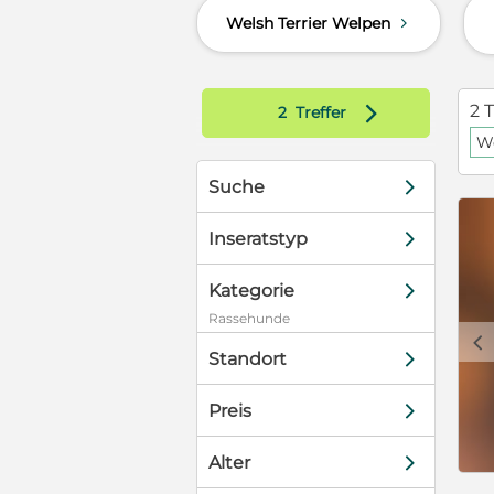
Welsh Terrier Welpen
d
d
2 T
2
Treffer
We
d
Suche
d
Inseratstyp
d
Kategorie
Rassehunde
c
d
Standort
d
Preis
d
Alter