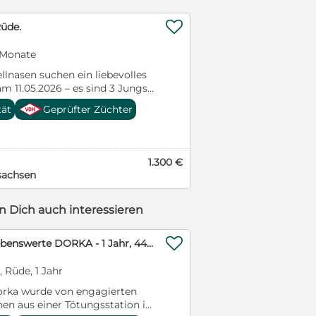

Rüde.
3 Monate
llnasen suchen ein liebevolles
 11.05.2026 – es sind 3 Jungs.
 den Kontakt zu
tät
Geprüfter Züchter
eben sehr ländlich und haben
aufbereich im Freien. Beim
 mit Ahnentafel ✔ gechipt ✔
s ausgestattet Die Welpen
1.300 €
esucht, kennengelernt und
sachsen
. Auch Mama und Papa leben bei
nnen selbstverständlich mit
den. Bei ernsthaftem Interesse
 Dich auch interessieren
r eine Nachricht 017687304745

❤️❤️❤️hübsche + liebenswerte DORKA - 1 Jahr, 44cm/14kg - Mischling
, Rüde, 1 Jahr
rka wurde von engagierten
nen aus einer Tötungsstation in