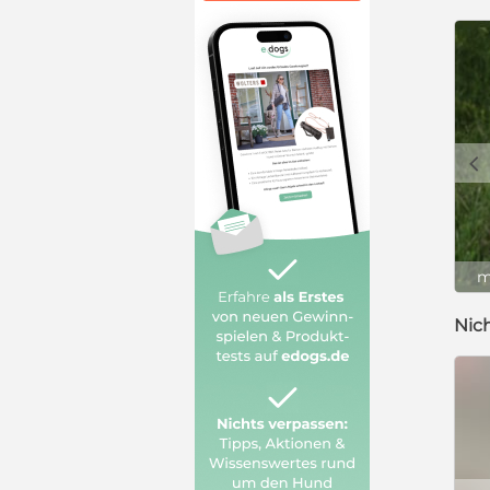
c
m
Nic