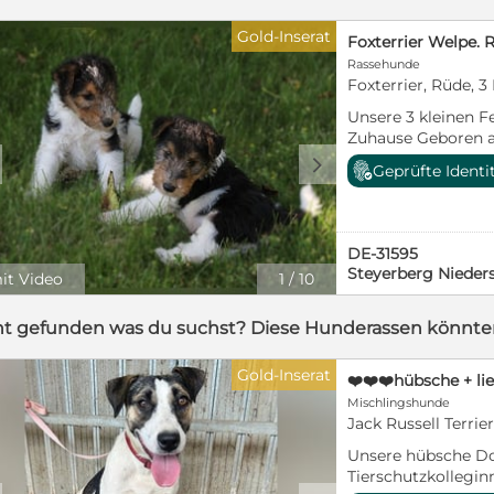
Gold-Inserat
Foxterrier Welpe. 
Rassehunde
Foxterrier, Rüde, 
Unsere 3 kleinen Fe
Zuhause Geboren am
Sie kennen bereits
d
Geprüfte Identi
(Enkel-)Kindern, l
einen großen Ausl
Auszug sind sie: ✔
mit EU-Impfauswei
DE-31595
dürfen ab sofort b
Steyerberg Nieder
it Video
1
/
10
reserviert werden
uns vor Ort und kö
kennengelernt wer
ht gefunden was du suchst? Diese Hunderassen könnten
freuen wir uns übe
Gold-Inserat
Mischlingshunde
Jack Russell Terrier
Unsere hübsche Do
Tierschutzkollegin