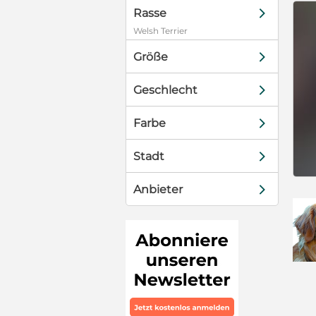
d
Rasse
Welsh Terrier
d
Größe
d
Geschlecht
d
Farbe
d
Stadt
d
Anbieter