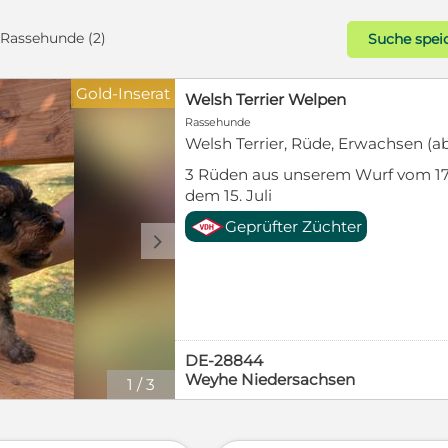
- Rassehunde (2)
Suche spei
Gold-Inserat
Welsh Terrier Welpen
Rassehunde
Welsh Terrier, Rüde, Erwachsen (ab
3 Rüden aus unserem Wurf vom 17
dem 15. Juli
Geprüfter Züchter
d
DE-28844
Weyhe Niedersachsen
1
/
3