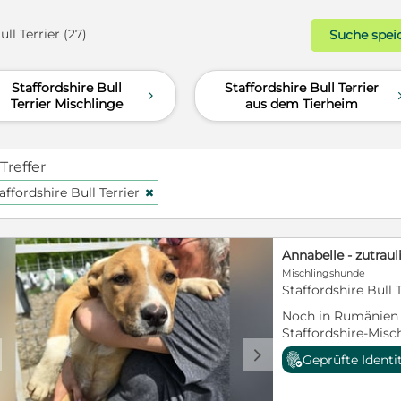
ll Terrier (27)
Suche spei
Staffordshire Bull
Staffordshire Bull Terrier
d
Terrier Mischlinge
aus dem Tierheim
 Treffer
affordshire Bull Terrier
H
Annabelle - zutrau
Mischlingshunde
Staffordshire Bull 
Noch in Rumänien
Staffordshire-Mis
05.01.2026, hat der
d
Geprüfte Identi
35-40 cm und wieg
Aufgrund der Rasse