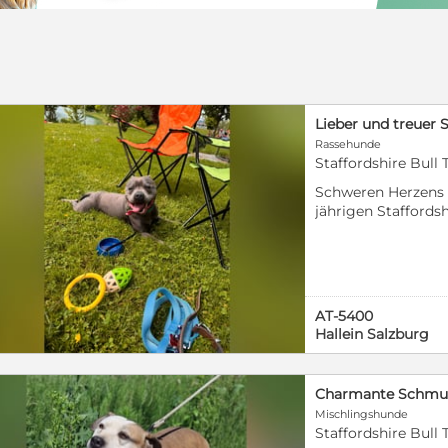
Rassehunde
Staffordshire Bull 
Schweren Herzens 
jährigen Staffordsh
liebevolles Zuhause 
anhänglicher und
Hund, der die Nähe z
gechipt, geimpft u
Heimtierausweis. 
AT-5400
verantwortungsbew
Hallein Salzburg
ihn haben und ihm 
bieten können. ​Be
Fragen freuen wir u
Wunsch können wir
Mischlingshunde
vorbeibringen.!!!
Staffordshire Bull 