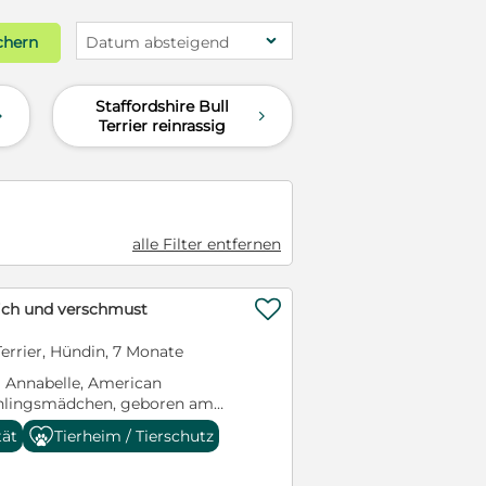
chern
Datum absteigend
Staffordshire Bull
d
d
Terrier reinrassig
alle Filter entfernen

lich und verschmust
Terrier, Hündin, 7 Monate
 Annabelle, American
chlingsmädchen, geboren am
zeit eine Schulterhöhe von ca.
tät
Tierheim / Tierschutz
t momentan etwa 10 kg. !!!
 ist eine Vermittlung