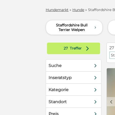
Hundemarkt
»
Hunde
» Staffordshire Bu
Staffordshire Bull
d
Terrier Welpen
d
27
27
Treffer
St
d
Suche
d
Inseratstyp
d
Kategorie
c
d
Standort
d
Preis