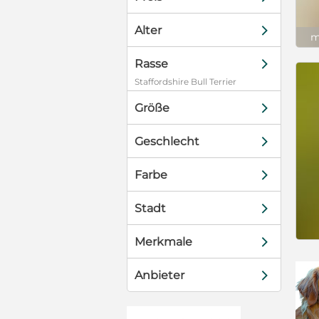
d
Alter
m
d
Rasse
Staffordshire Bull Terrier
d
Größe
d
Geschlecht
d
Farbe
d
Stadt
d
Merkmale
d
Anbieter