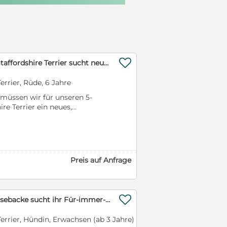

Lieber und treuer Staffordshire Terrier sucht neues Zuhause
Terrier, Rüde, 6 Jahre
müssen wir für unseren 5-
ire Terrier ein neues,
finden. Er ist ein treuer,
 sehr menschenbezogener
u seiner Familie liebt. ​Er ist
nd besitzt einen EU-
Wir wünschen uns für ihn
Preis auf Anfrage
usste Menschen, die Zeit für
ein schönes, stabiles Umfeld
i ernsthaftem Interesse und
ns auf Ihre Nachricht!" Je nach

Charmante Schmusebacke sucht ihr Für-immer-Zuhause **Vermittlung nicht nach Deutschland**
 den Hund auch persönlich
Terrier, Hündin, Erwachsen (ab 3 Jahre)