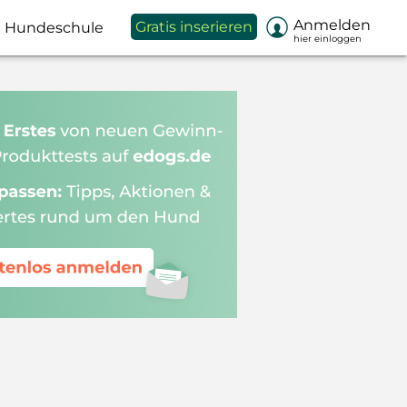

Anmelden
Gratis inserieren
Hundeschule
hier einloggen