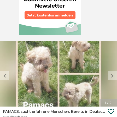
Muss. Zu Beginn wird er sicher etwas Zeit brauchen,
um sich in der neuen Welt zurechtzufinden. Wir sind
uns aber sicher, dass er nach der Eingewöhnung ein
toller Begleiter für den Alltag wird. Vorgeschichte:
Dieser nette Strubbel ist unser Bozont. Er wurde
streunend aufgefunden und gesichert und nun wartet
er in unserem Partnertierheim auf ein schönes
Zuhause. Anfangs zeigte er sich ängstlich gegenüber
den Menschen, aber das hat sich mittlerweile geändert
und Bozont kann die Nähe seiner ihm vertrauten
Menschen genießen. Mit seinen Artgenossen zeigt er
sich super verträglich. Natürlich wird Bozont nach
Ankunft erst einmal wieder Unsicherheiten zeigen,
denn die deutsche Zivilisation, neue Menschen, eine
neue Umgebung....alles wird neu sein für Ihn. Aber mit
c
d
Geduld und Liebe wird er das zu Tage bringen, was in
ihm schlummert - ein ganz toller, lieber Hundemann.
Bozont würde mit einem erfahrenen
Heimtiertransporteur direkt zu Ihnen nach Hause
reisen, gechipt, geimpft, mit einem EU Heimtierpass
1
/
2
und gültigen Traces Papieren. Jetzt muss sich nur noch
jemand in Bozont verlieben und ihm eine Chance

PAMACS, sucht erfahrene Menschen. Bereits in Deutschland auf PS
geben. Susanne Heick Telefon: 040-52560206 Mobil:
Mischlingshunde