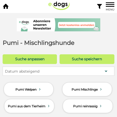


MENÜ
Pumi - Mischlingshunde
Suche anpassen
Suche speichern
Datum absteigend
d
d
Pumi Welpen
Pumi Mischlinge
d
d
Pumi aus dem Tierheim
Pumi reinrassig