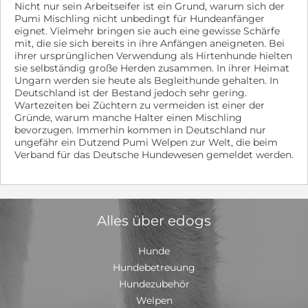
Nicht nur sein Arbeitseifer ist ein Grund, warum sich der
Ort nicht zuverlässig einschätzen. Unsere Tiere haben
Pumi Mischling nicht unbedingt für Hundeanfänger
einen Mikrochip, die "Standard-Impfungen“ und sind
eignet. Vielmehr bringen sie auch eine gewisse Schärfe
kastriert, ausser Welpen, sowie den blauen EU-
mit, die sie sich bereits in ihre Anfängen aneigneten. Bei
Heimtierausweis und Traces und 4d SNAP-Test.
ihrer ursprünglichen Verwendung als Hirtenhunde hielten
Rommys Tatzenteam e.V. www.rommys-tatzenteam.de
sie selbständig große Herden zusammen. In ihrer Heimat
rommystatzenteam@yahoo.de Sie finden uns auch auf
Ungarn werden sie heute als Begleithunde gehalten. In
Facebook
Deutschland ist der Bestand jedoch sehr gering.
Wartezeiten bei Züchtern zu vermeiden ist einer der
Gründe, warum manche Halter einen Mischling
bevorzugen. Immerhin kommen in Deutschland nur
ungefähr ein Dutzend Pumi Welpen zur Welt, die beim
Verband für das Deutsche Hundewesen gemeldet werden.
Alles über edogs
Hunde
Hundebetreuung
Hundezubehör
Welpen