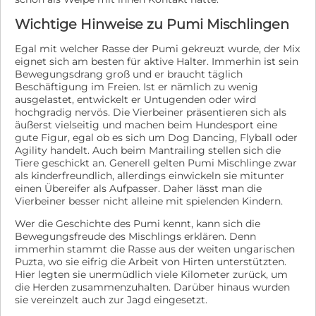
DOPPELSICHERUNG, Zug-Stopp-Halsband und
kastriert, ausser Welpen, sowie den blauen EU-
Sicherheitsgeschirr und 2 Leinen und Anhänger mit
Wichtige Hinweise zu Pumi Mischlingen
Heimtierausweis und Traces und 4d SNAP-Test.
Eurer Telefonnummer. Ob die Fellnasen stubenrein
Rommys Tatzenteam e.V. www.rommys-tatzenteam.de
sind? Diese Frage können wir nicht beantworten, aber
Egal mit welcher Rasse der Pumi gekreuzt wurde, der Mix
rommystatzenteam@yahoo.de Sie finden uns auch auf
wenn Sie diesbezüglich Bedenken haben, sind gerettete
eignet sich am besten für aktive Halter. Immerhin ist sein
Facebook
Tierschutztiere sicher nichts für Sie. Bedenken Sie
Bewegungsdrang groß und er braucht täglich
Beschäftigung im Freien. Ist er nämlich zu wenig
bitte, dass viele dieser Tiere noch niemals im Haus
ausgelastet, entwickelt er Untugenden oder wird
gelebt haben. In Ungarn ist es oft üblich, dass die
hochgradig nervös. Die Vierbeiner präsentieren sich als
Vierbeiner im Garten leben und sich selbst überlassen
äußerst vielseitig und machen beim Hundesport eine
werden. Wir suchen Menschen, die nicht bei einem
gute Figur, egal ob es sich um Dog Dancing, Flyball oder
"Unglück auf dem Teppich" gleich in Ohnmacht fallen
Agility handelt. Auch beim Mantrailing stellen sich die
und nicht gleich aufgeben bei Rückschritten. Einige
Tiere geschickt an. Generell gelten Pumi Mischlinge zwar
der Fellnasen kennen kein Gassi gehen, keinen
als kinderfreundlich, allerdings einwickeln sie mitunter
Straßenverkehr, keine Alltagsgeräusche von
einen Übereifer als Aufpasser. Daher lässt man die
Staubsauger und Co. und kein eigenes Körbchen, alles
Vierbeiner besser nicht alleine mit spielenden Kindern.
ist Neuland für sie. Gefragt sind liebevolle,
verantwortungsbewusste, geduldige Menschen, die
Wer die Geschichte des Pumi kennt, kann sich die
wissen, dass mit einem Tier nicht nur eine Menge Spaß
Bewegungsfreude des Mischlings erklären. Denn
und Freude, sondern auch Erziehungs- und viel Putz-
immerhin stammt die Rasse aus der weiten ungarischen
Arbeit ins Haus kommt. Die Verhaltensbeschreibung
Puzta, wo sie eifrig die Arbeit von Hirten unterstützten.
Hier legten sie unermüdlich viele Kilometer zurück, um
des Tieres beruht auf Beobachtungen der Tierschützer
die Herden zusammenzuhalten. Darüber hinaus wurden
vor Ort, in Ungarn. Im neuen Zuhause wird/kann sich
sie vereinzelt auch zur Jagd eingesetzt.
der Vierbeiner charakterlich anpassen und/oder
verändern. Ob Jagdtrieb vorhanden ist, lässt sich vor