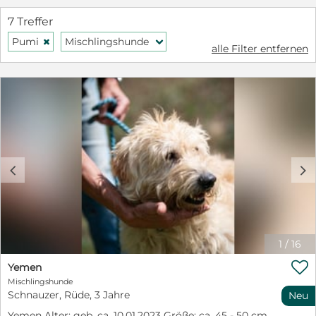
7 Treffer
Pumi
Mischlingshunde
H
f
alle Filter entfernen
c
d
1
/
16

Yemen
Mischlingshunde
Schnauzer, Rüde, 3 Jahre
Neu
Yemen Alter: geb. ca. 10.01.2023 Größe: ca. 45 - 50 cm