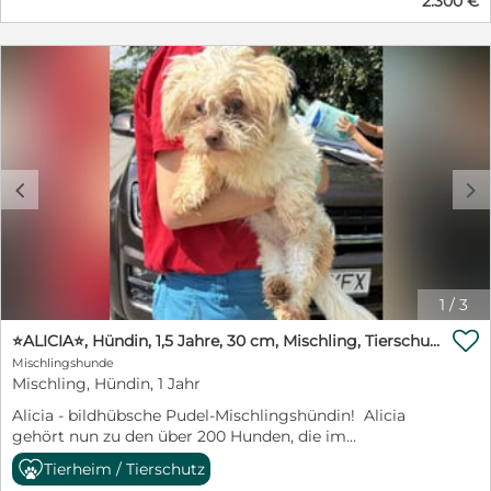
2.300 €
c
d
1
/
3

⭐️ALICIA⭐️, Hündin, 1,5 Jahre, 30 cm, Mischling, Tierschutz Rumänien
Mischlingshunde
Mischling, Hündin, 1 Jahr
Alicia - bildhübsche Pudel-Mischlingshündin! Alicia
gehört nun zu den über 200 Hunden, die im
rumänischen Ort Finta Mare im Shelter von Floriela auf
Tierheim / Tierschutz
ein liebevolles Zuhause hoffen. Name: Alicia