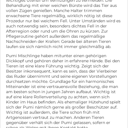
wichtiges Utensil um Verfilzungen zu vermeiden. Die
Am Anfang ist Merlina noch etwas schüchtern und
Anhänger mit Eurer Telefonnummer. Ob die Fellnasen
Behandlung mit einer weichen Bürste wird das Tier aus
zurückhaltend, doch hat sie erst einmal Vertrauen
stubenrein sind? Diese Frage können wir nicht
vollen Zügen genießen. Manche Halter trimmen
gefasst, zeigt die hübsche Hündin, was in ihr steckt.
beantworten, aber wenn Sie diesbezüglich Bedenken
erwachsene Tiere regelmäßig, wirklich nötig ist diese
Merlina ist mal abwartend, dann wieder sehr neugierig,
haben, sind gerettete Tierschutztiere sicher nichts für
Prozedur nur bei weichem Fell. Unter Umständen wird es
sie hat eine rasche Auffassungsgabe, lernt äußerst
Sie. Bedenken Sie bitte, dass viele dieser Tiere noch
auch notwendig sein, besonders dichtes Fell in der
schnell und möchte immer alles richtig machen.
niemals im Haus gelebt haben. In Ungarn ist es oft
Afterregion oder rund um die Ohren zu kürzen. Zur
Gerne würde sie das Hundeeinmaleins erlernen und
üblich, dass die Vierbeiner im Garten leben und sich
Pflegeroutine gehört außerdem das regelmäßige
vieles mehr, sie ist clever. Wir suchen für sie eine
selbst überlassen werden. Wir suchen Menschen, die
Nachschneiden der Krallen: Gerade bei älteren Tieren
Familie, die gerne lange Schnüffelrunden und Outdoor-
nicht bei einem "Unglück auf dem Teppich" gleich in
laufen sie sich nämlich nicht immer gleichmäßig ab.
Aktivitäten machen möchte und ihr zeigt, wie schön
Ohnmacht fallen und nicht gleich aufgeben bei
ein Hundeleben mit liebevollen Streicheleinheiten in
Pumi Mischlinge haben mitunter einen gehörigen
Rückschritten. Einige der Fellnasen kennen kein Gassi
einem geborgenen Zuhause sein kann. Kinder sollten
Dickkopf und gehören daher in erfahrene Hände. Bei den
gehen, keinen Straßenverkehr, keine Alltagsgeräusche
jedoch schon älter und standfest und den Umgang mit
Tieren ist eine klare Führung wichtig. Zeigt sich der
von Staubsauger und Co. und kein eigenes Körbchen,
Hunden gewöhnt sein und den nötigen Respekt haben.
Besitzer inkonsequent, kann es sein, dass der Vierbeiner
alles ist Neuland für sie. Gefragt sind liebevolle,
das Ruder übernimmt und seine eigenen Vorstellungen
Wir sehen Merlina eher in einer ländlichen Umgebung
verantwortungsbewusste, geduldige Menschen, die
durchsetzen möchte. Grundlage für ein harmonisches
oder am grünen Stadtrand. Für in die City, ist sie nicht
wissen, dass mit einem Tier nicht nur eine Menge Spaß
Miteinander ist eine vertrauensvolle Beziehung, die man
geeignet, die Geräuschkulisse, die Abgase und
und Freude, sondern auch Erziehungs- und viel Putz-
am besten schon in jungen Jahren aufbaut. Wichtig ist
Umweltreize, würden sie nach kurzer Zeit überfordern.
Arbeit ins Haus kommt. Die Verhaltensbeschreibung
auf eine klare Rollenverteilung zu achten, wenn sich
Merlina ist bei Ausreise entwurmt, gechipt, geimpft
des Tieres beruht auf Beobachtungen der Tierschützer
Kinder im Haus befinden. Als ehemaliger Hütehund spielt
und kastriert. Hunde für die Schweiz: Abholung in
vor Ort, in Ungarn. Im neuen Zuhause wird/kann sich
sich der Pumi nämlich gerne als großer Beschützer auf.
Deutschland Keine Vermittlung nach Österreich
der Vierbeiner charakterlich anpassen und/oder
Wichtig ist außerdem, die Tiere schon früh mit
möglich (neues Gesetz seit 01.01.2019) Bitte sichert den
verändern. Ob Jagdtrieb vorhanden ist, lässt sich vor
Artgenossen vertraut zu machen. Anderen Tieren
Euch anvertrauten Vierbeiner, über Monate sorgfältig.
Ort nicht zuverlässig einschätzen. Unsere Tiere haben
gegenüber verhält sich der Pumi gelassen, sofern er
Achtet auf geschlossene Türen und Fenster. BITTE
einen Mikrochip, die "Standard-Impfungen“ und sind
schon als Welpe mit ihnen Kontakt hatte.