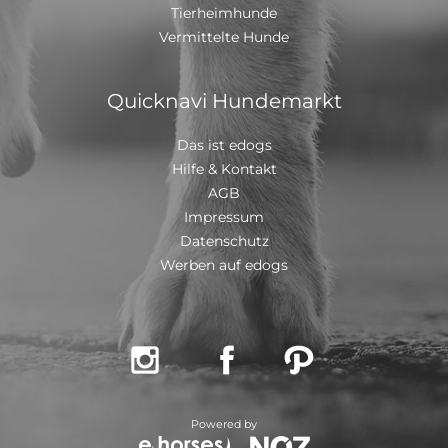
Tierheimhunde
Vermittelte Hunde
Quicknavi Hundemarkt
Das ist edogs
Hilfe & Kontakt
AGB
Impressum
Datenschutz
Werben auf edogs



Powered by