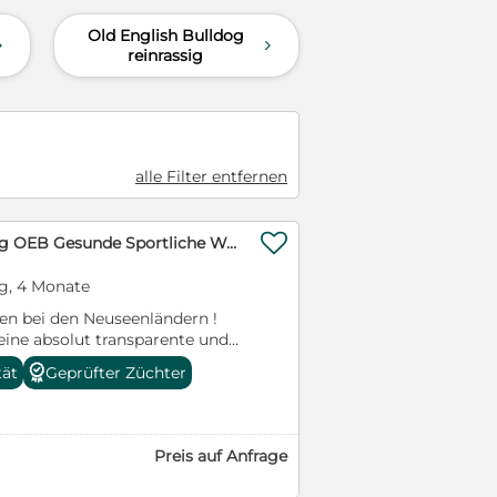
rheit geben, die sie
Old English Bulldog
 in die richtigen Hände
d
d
reinrassig
hnell erfolgt. Bei
 gerne mehr über ihren
beantworte alle Fragen. Ein
r sehr wichtig.
alle Filter entfernen

Old English Bulldog OEB Gesunde Sportliche Welpen aus seriöser Familienzucht!
g, 4 Monate
en bei den Neuseenländern !
ine absolut transparente und
orzustellen, da wir der
tät
Geprüfter Züchter
ein seriöser Züchter alles offen
nichts zu verheimlichen hat.
e Bitte nehmt euch die Zeit
 Grüße euere Le-Bulldogs.de
Preis auf Anfrage