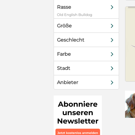
d
Rasse
Old English Bulldog
d
Größe
d
Geschlecht
d
Farbe
d
Stadt
d
Anbieter