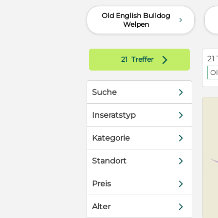
Old English Bulldog
d
Welpen
d
21 
21
Treffer
Ol
d
Suche
d
Inseratstyp
d
Kategorie
d
Standort
d
Preis
d
Alter