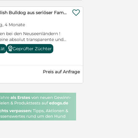

Sportliche Old English Bulldog aus seriöser Familienzucht
g, 4 Monate
en bei den Neuseenländern !
ine absolut transparente und
orzustellen, da wir der
tät
Geprüfter Züchter
ein seriöser Züchter alles offen
nichts zu verheimlichen hat.
e Bitte nehmt euch die Zeit
 Grüße euere Le-Bulldogs.de
Preis auf Anfrage