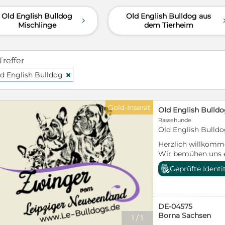
Zuhause schenken und ihr die Siche
Old English Bulldog
Old English Bulldog aus
braucht. Mir ist wichtiger, dass sie
d
Mischlinge
dem Tierheim
kommt, als dass die Vermittlung sc
ernsthaftem Interesse erzähle ich
Charakter, ihre Gewohnheiten und 
Treffer
gegenseitiges Kennenlernen ist mi
d English Bulldog
H
Gold-Inserat
Rassehunde
Old English Bulldo
Herzlich willkomm
Wir bemühen uns e
informative Zucht v
Geprüfte Identi
Meinung sind, dass 
darlegen kann und 
www.Le-Bulldogs.d
zum lesen!!! Beste
DE-04575
Borna Sachsen
1
/
1