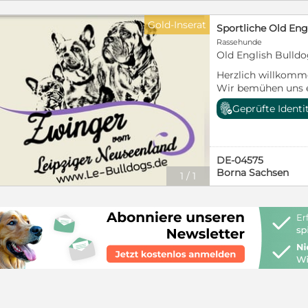
Gold-Inserat
Rassehunde
Old English Bulldo
Herzlich willkomm
Wir bemühen uns e
informative Zucht v
Geprüfte Identi
Meinung sind, dass 
darlegen kann und 
www.Le-Bulldogs.d
zum lesen!!! Beste
DE-04575
Borna Sachsen
1
/
1