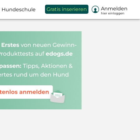

Anmelden
Gratis inserieren
Hundeschule
hier einloggen