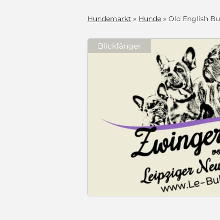
Hundemarkt
»
Hunde
» Old English Bul
Blickfänger
Old English Bulldog OEB Gesunde Sportliche Welpen aus seriöser Familienzucht!
 Wir bemühen
ucht
eriöser Züchter
ichen hat.
c
um lesen!!!
Preis auf Anfrage