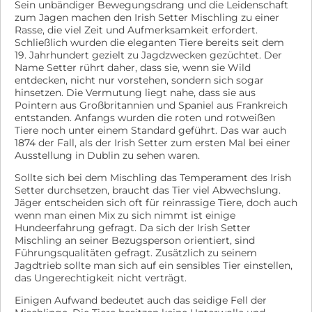
Sein unbändiger Bewegungsdrang und die Leidenschaft
seinen Menschen aktiv zu sein. Finn bildet dazu den
zum Jagen machen den Irish Setter Mischling zu einer
ruhigen Gegenpol. Er ist gelassen, ausgeglichen und
Rasse, die viel Zeit und Aufmerksamkeit erfordert.
lässt sich so schnell aus der Ruhe bringen. Mit seiner
Schließlich wurden die eleganten Tiere bereits seit dem
freundlichen und sanften Art genießt er die Nähe seiner
19. Jahrhundert gezielt zu Jagdzwecken gezüchtet. Der
Menschen und freut sich über jede Streicheleinheit.
Name Setter rührt daher, dass sie, wenn sie Wild
Beide Rüden sind ausgesprochen menschenbezogen,
entdecken, nicht nur vorstehen, sondern sich sogar
sozial und verschmust. Sie wünschen sich nichts
hinsetzen. Die Vermutung liegt nahe, dass sie aus
sehnlicher als ein liebevolles Zuhause, in dem sie
Pointern aus Großbritannien und Spaniel aus Frankreich
entstanden. Anfangs wurden die roten und rotweißen
endlich wieder ankommen dürfen und als vollwertige
Tiere noch unter einem Standard geführt. Das war auch
Familienmitglieder dazugehören. Menschen, die ihnen
1874 der Fall, als der Irish Setter zum ersten Mal bei einer
Zeit schenken, sie lieben und ihnen die Geborgenheit
Ausstellung in Dublin zu sehen waren.
geben, die sie so sehr vermissen. Finn und Aris müssen
nicht gemeinsam vermittelt werden. Beide können
Sollte sich bei dem Mischling das Temperament des Irish
auch einzeln in ein liebevolles Zuhause ziehen und
Setter durchsetzen, braucht das Tier viel Abwechslung.
würden sich dort über einen bereits vorhandenen
Jäger entscheiden sich oft für reinrassige Tiere, doch auch
Hundekumpel oder eine Hundefreundin freuen. Die
wenn man einen Mix zu sich nimmt ist einige
Hunde reisen geimpft, gechipt, kastriert, entwurmt, auf
Hundeerfahrung gefragt. Da sich der Irish Setter
Mittelmeerkrankheiten getestet und mit europäischem
Mischling an seiner Bezugsperson orientiert, sind
Heimtierausweis aus. Kontakt Elpida & Esperanza,
Führungsqualitäten gefragt. Zusätzlich zu seinem
Hoffnung für Straßenhunde e. V. Despina Lohölter
Jagdtrieb sollte man sich auf ein sensibles Tier einstellen,
Telefon: +49 171 1865023 d.lohoelter@elpida-
das Ungerechtigkeit nicht verträgt.
strassenhunde.de www.elpida-strassenhunde.de
Einigen Aufwand bedeutet auch das seidige Fell der