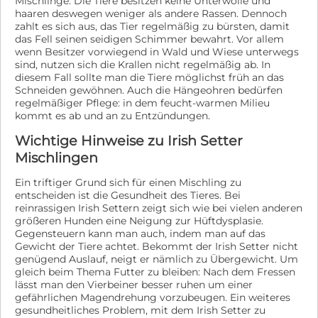
Mischlinge. Die Tiere besitzen keine Unterwolle und
haaren deswegen weniger als andere Rassen. Dennoch
zahlt es sich aus, das Tier regelmäßig zu bürsten, damit
das Fell seinen seidigen Schimmer bewahrt. Vor allem
wenn Besitzer vorwiegend in Wald und Wiese unterwegs
sind, nutzen sich die Krallen nicht regelmäßig ab. In
diesem Fall sollte man die Tiere möglichst früh an das
Schneiden gewöhnen. Auch die Hängeohren bedürfen
regelmäßiger Pflege: in dem feucht-warmen Milieu
kommt es ab und an zu Entzündungen.
Wichtige Hinweise zu Irish Setter
Mischlingen
Ein triftiger Grund sich für einen Mischling zu
entscheiden ist die Gesundheit des Tieres. Bei
reinrassigen Irish Settern zeigt sich wie bei vielen anderen
größeren Hunden eine Neigung zur Hüftdysplasie.
Gegensteuern kann man auch, indem man auf das
Gewicht der Tiere achtet. Bekommt der Irish Setter nicht
genügend Auslauf, neigt er nämlich zu Übergewicht. Um
gleich beim Thema Futter zu bleiben: Nach dem Fressen
lässt man den Vierbeiner besser ruhen um einer
gefährlichen Magendrehung vorzubeugen. Ein weiteres
gesundheitliches Problem, mit dem Irish Setter zu