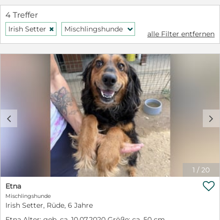
4 Treffer
Irish Setter
Mischlingshunde
H
f
alle Filter entfernen
c
d
1
/
20

Etna
Mischlingshunde
Irish Setter, Rüde, 6 Jahre
Etna Alter: geb. ca. 10.07.2020 Größe: ca. 50 cm