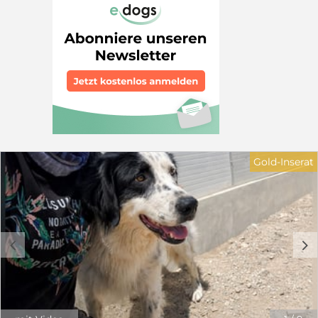
verschiedenen Würfen im Gelände des Fernsehsenders
von Patras ausgesetzt. Man hatte vorsorglich schon
Kameras aufgestellt, so dass die Person identifiziert und
zur Verantwortung gezogen werden konnte. Nun
suchen die Kleinen ein Zuhause. Update: Badu ist
adoptiert. ________________________________________
________________________________________ Fakten •
Geboren: ca. 01.04. 2026 • Erwartete Endgröße: ca. 50
cm, ca. 20-25kg • • Charakter: fröhlich, verspielt, gesund,
sehr menschenbezogen
________________________________________ Wir beraten
Sie vor der Adoption und sind auch danach für Sie da.
Gold-Inserat
In der Schutzgebühr enthalten: • Chip & EU-
Heimtierausweis • Alle Impfungen nach STIKO (inkl.
Zwingerhusten) mit DP Plus von Novibac Impfung mit
Pneumodog https://www.msd-
tiergesundheit.de/produkte/nobivac-dp-plus/ •
Giardienbehandlung, Entwurmung & Parasitenschutz
c
d
mit Bravecto oder Simparica trio, Panacur und
Metrovis Die anfallenden Kosten setzen sich wie folgt
zusammen: Transportkosten: 250 € Impfungen, Chip
und Ausstellung des Passes: 165 € Entwurmung,
Giardienbehandlung sowie Parasitenschutz: 75 €