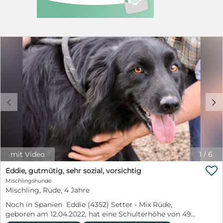
sich schnell, was für eine liebenswerte Seele in dem
kleinen Körper steckt. Peka ist ruhig, sanft und
unglaublich liebevoll. Mit anderen Hunden versteht sie
sich bestens. Sie braucht ein zuhause, in dem sie
ankommen und endlich ihre Kindheit nachholen darf,
Menschen, die sich auf ihr Tempo einlassen. Du
möchtest der süßen Peka einen Platz auf Deinem Sofa
schenken? Du verstehst, dass sie noch sehr viel lernen
muss, und bist bereit, geduldig mit ihr zu arbeiten?
Wunderbar! Schau gleich auf unserer Homepage vorbei
und nimm unter https://www.nothunde-la-
c
d
mancha.com/sahund mit uns Kontakt auf! Wir setzen
uns dann mit Dir in Verbindung.
mit Video
1
/
6

Eddie, gutmütig, sehr sozial, vorsichtig
Mischlingshunde
Mischling, Rüde, 4 Jahre
Noch in Spanien Eddie (4352) Setter - Mix Rüde,
geboren am 12.04.2022, hat eine Schulterhöhe von 49