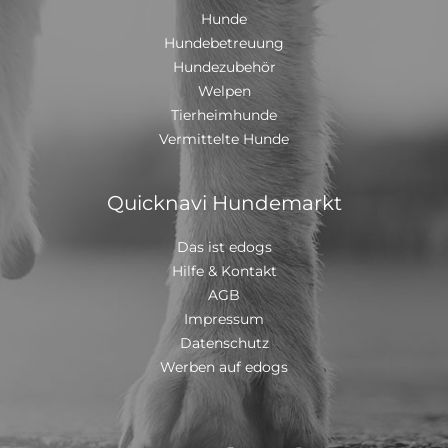
Hunde
Hundebetreuung
Hundezubehör
Welpen
Tierheimhunde
Vermittelte Hunde
Quicknavi Hundemarkt
Das ist edogs
Hilfe & Kontakt
AGB
Impressum
Datenschutz
Werben auf edogs