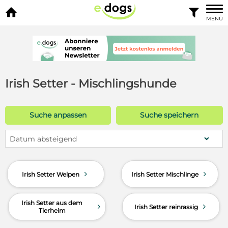


MENÜ
Irish Setter - Mischlingshunde
Suche anpassen
Suche speichern
Datum absteigend
d
d
Irish Setter Welpen
Irish Setter Mischlinge
Irish Setter aus dem
d
d
Irish Setter reinrassig
Tierheim