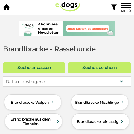


MENÜ
Brandlbracke - Rassehunde
Suche anpassen
Suche speichern
Datum absteigend
d
d
Brandlbracke Welpen
Brandlbracke Mischlinge
Brandlbracke aus dem
d
d
Brandlbracke reinrassig
Tierheim