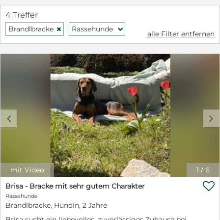
4 Treffer
Brandlbracke
Rassehunde
H
f
alle Filter entfernen
c
d
mit Video
1
/
6

Brisa - Bracke mit sehr gutem Charakter
Rassehunde
Brandlbracke, Hündin, 2 Jahre
Brisa sucht ein liebevolles, zuverlässiges Zuhause bei