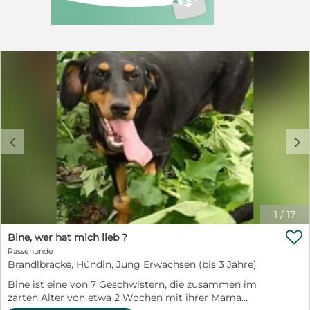
ist kastriert-Herkunft: Bulgarien / Stara
SagoraAufenthaltsort: Bulgarien / Stara SagoraDie
Vermittlung erfolgt mit Vorkontrolle, Schutzvertrag
und Schutzgebühr von 300 Euro über Cvetyś und Ivaś
Hunde- und Katzenglück Bulgarien.Wenn Marie gefällt
freuen wir uns auf eine ernstgemeinte Nachricht von
Euch!Die
Facebookseite:https://www.facebook.com/bulgariahappyend/
Facebook-
Gruppe:https://www.facebook.com/groups/528134330626665/
Birgit FrankenHandynummer: 0170 4316347Über
c
d
Facebook:https://www.facebook.com/birgit.franken.754Seid
Ihr Marieś Reiseziel ?
1
/
17

Bine, wer hat mich lieb ?
Rassehunde
Brandlbracke, Hündin, Jung Erwachsen (bis 3 Jahre)
Bine ist eine von 7 Geschwistern, die zusammen im
zarten Alter von etwa 2 Wochen mit ihrer Mama