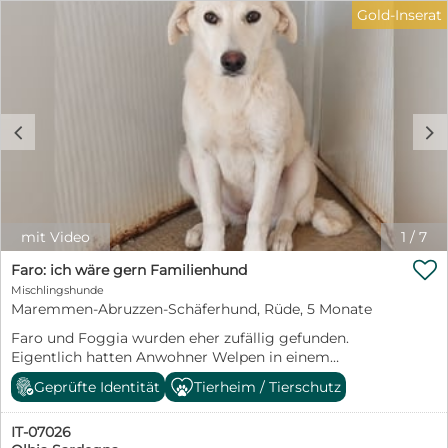
Gold-Inserat
c
d
mit Video
1
/
7

Faro: ich wäre gern Familienhund
Mischlingshunde
Maremmen-Abruzzen-Schäferhund, Rüde, 5 Monate
Faro und Foggia wurden eher zufällig gefunden.
Eigentlich hatten Anwohner Welpen in einem
abgelegenen Gelände entdeckt. Nachdem man sie
Geprüfte Identität
Tierheim / Tierschutz
gefunden hatte, und man auf dem Rückweg war, fand
man unweit noch zwei weitere Welpen. Da sie den
IT-07026
Anderen sehr ähnlich sahen, kann man davon