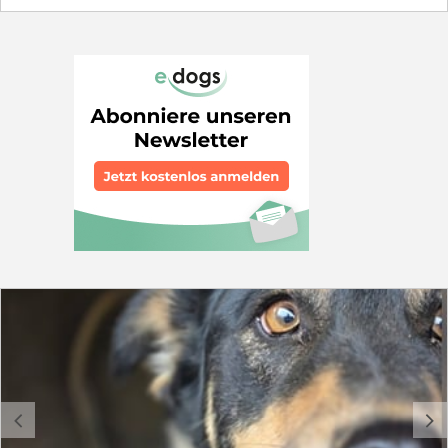
ins Shelter gebracht. Frenchie ist mittlerweile 7 Monate
alt und wurde wahrscheinlich im November 2025
geboren. Sie wird ausgewachsen mittelgroß und ist
welpentypisch verspielt und aktiv. Frenchie lässt sich
anfassen und streicheln. Sie sollte in einer liebevollen
Familie aufwachsen und nicht im Shelter. Frenchie
reist gechipt, geimpft und gegen Parasiten behandelt
mit EU Ausweis.
c
d