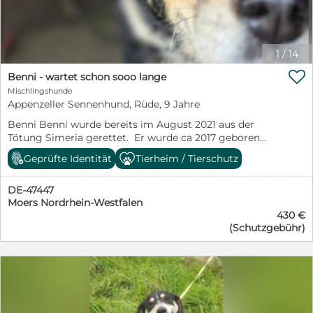
1
/
14

Benni - wartet schon sooo lange
Mischlingshunde
Appenzeller Sennenhund, Rüde, 9 Jahre
Benni Benni wurde bereits im August 2021 aus der
Tötung Simeria gerettet. Er wurde ca 2017 geboren
und ist ein wahnsinnig lieber Hundejunge. Seine
Geprüfte Identität
Tierheim / Tierschutz
anfängliche Schüchternheit hat sich mittlerweile
gelegt - er ist ein sensibler lieber Hundejunge, der sich
DE-47447
sicherlich zu einem tollen Begleiter entwickeln wird.
Moers Nordrhein-Westfalen
Mit Artgenossen ist Benni verträglich, er ist mittelgroß.
430 €
Benni reist kastriert, gechipt, geimpft und gegen
(Schutzgebühr)
Parasiten behandelt mit EU Ausweis.