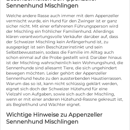
Sein freundliches Wesen und seine ausgeglichene Art
unsere Zucht. www.kirschbaum-labradore.de Unsere
Sennenhund Mischlingen
wurden besonders hervorgehoben. Gesundheitsdaten
Zuchtstätte ist vom VDH und vom Veterinäramt
✔ HD A2 ✔ ED frei ✔ OCD frei ✔ Scherengebiss ✔
Gummersbach wiederholt zertifiziert ! Was erwarten
Welche andere Rasse auch immer mit dem Appenzeller
Zuchttauglichkeitsprüfung bestanden Angaben zum
wir : Unsere Hunde sind es gewohnt nicht dauerhaft
vermischt wurde, ein Hund für den Zwinger ist er ganz
Rüden Name: Pacco von Goldebek (Mailo) Rasse:
alleine zu sein, deshalb kommen nur neue Besitzer in
sicher nicht. Mit einer erfahrenen Führungsperson wird
Berner Sennenhund Geboren: 24.04.2024 Farbe: Tricolor
Frage bei denen die Betreuung gewährleistet ist. Kinder
der Mischling ein fröhlicher Familienhund. Allerdings
Widerristhöhe: 67 cm Gewicht: 40 kg Ahnentafel
lieben sie über alles und sind auch Hühner , Pfauen &
klären verantwortungsvolle Verkäufer darüber auf, dass
vorhanden Zuchtzugelassen Wesensmerkmale ✔
Katzen gewöhnt. Etwas Hundeerfahrung wäre super,
der Schweizer Mischling kein Anfängerhund ist, zu
Liebevoll und anhänglich ✔ Aufgeschlossen und
muss aber auch nicht sein wir nehmen uns gerne Zeit
ausgeprägt ist sein Beschützerinstinkt und sein
freundlich ✔ Verspielt und lernfreudig ✔ Kinderlieb ✔
alles gründlich zu erklären Ein Haus mit Garten wäre
Selbstbewusstsein, sodass die Familie im Alltag auch
Sozialverträglich mit anderen Hunden ✔ Ausgeglichen
wünschenswert, aber keine unbedingte Vorraussetzung.
schon einmal auf die Probe gestellt wird. Darüber hinaus
und nervenstark ✔ Familienfreundlich
Wichtig!! : Zucht und Ausstellung wird vertraglich
ist der Mischling wahrscheinlich kein Wohnungshund, die
Ausstellungserfolge Mailo wurde erfolgreich auf
ausgeschlossen. Sie sollen einfach geliebte
Sennenhunde sind allesamt Tiere, die sich ungehindert
Ausstellungen präsentiert und konnte bereits
Familienhunde werden - einfach Hund sein dürfen! Das
bewegen möchten. Leider gehört der Appenzeller
hervorragende Bewertungen bis V1 (Vorzüglich 1)
Sennenhund heute zu den aussterbenden Haustierrassen.
ist uns ganz wichtig ! Reine Preisanfragen werden
erzielen. Wir legen großen Wert auf Gesundheit,
Warum das so ist, kann nicht schlüssig geklärt werden,
nicht beantwortet, gerne können wir einen Telefon /
Wesen und rassetypische Merkmale. Bei Interesse
eignet sich doch der Schweizer Hütehund für eine
Whats App Chat 01775100082 vereinbaren wo wir die
stellen wir gerne weitere Informationen,
Vielzahl von Aufgaben, sowie sich auch der Mischling,
ersten Fragen klären können ! Ansonsten freuen wir uns
Gesundheitsunterlagen, Abstammungsnachweise
wenn er mit einer anderen Hütehund-Rassne gekreuzt ist,
natürlich über ernstgemeinte, nette Anfragen per Mail
als Begleithund und Wächter eignet.
sowie zusätzliche Fotos und Videos zur Verfügung.
oder Telefon.. Eine Reservierung erfolgt nur nach
Anfragen von Besitzern gesunder und zuchttauglicher
gegenseitigen Kennenlernen . Besuchen Sie uns im
Wichtige Hinweise zu Appenzeller
Hündinnen sind herzlich willkommen.
schönen Luftkurort Reichshof-Erdingen zwischen Köln
Sennenhund Mischlingen
und Olpe. Vereinbaren Sie am besten telefonisch unter
meiner mobil Nummer einen Schnuppertermin