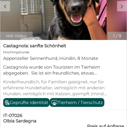
c
d
mit Video
1
/
9
Castagnola: sanfte Schönheit
Mischlingshunde
Appenzeller Sennenhund, Hündin, 8 Monate
Castagnola wurde von Touristen im Tierheim
abgegeben. Sie ist ein freundliches, etwas
zurückhaltendes Mädchen, das sich etwas schwer
Kinderfreundlich, für Familien geeignet, nur für
tut, ihren Platz im Rudel zu finden. Aber seitdem
erfahrene Hundehalter, verträglich mit anderen
Castagnola in ein großes Gehege umziehen
Hunden, verträglich mit Katzen, geimpft (mind.
konnte, taut sie immer mehr auf. Sie hat sich zu
Pflichtimpfungen), entwurmt, gechipt, mit EU-
Geprüfte Identität
Tierheim / Tierschutz
einer aufgeweckten, neugierigen attraktiven
Heimtierausweis, aus dem Tierheim, Welpenwurf,
Hündin entwickelt, die uns sofort mit ihrem
Tierschutzgesetz §11
Charme um den Finger wickelte. Sie ist
IT-07026
alterstypisch verspielt, tobt, spielt und kuschelt mit
Olbia Sardegna
Preis auf Anfrage
ihren Artgenossen. Menschen gegenüber ist sie