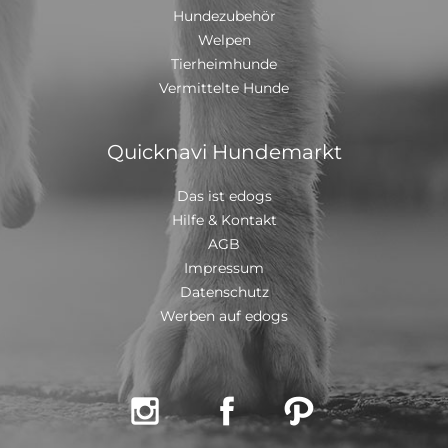
Hundezubehör
Welpen
Tierheimhunde
Vermittelte Hunde
Quicknavi Hundemarkt
Das ist edogs
Hilfe & Kontakt
AGB
Impressum
Datenschutz
Werben auf edogs


