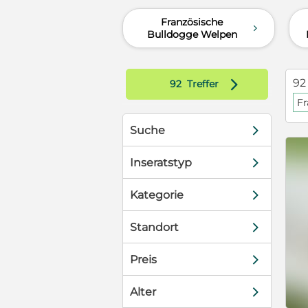
Französische
d
Bulldogge Welpen
d
92
92
Treffer
Fr
d
Suche
d
Inseratstyp
d
Kategorie
d
Standort
d
Preis
d
Alter