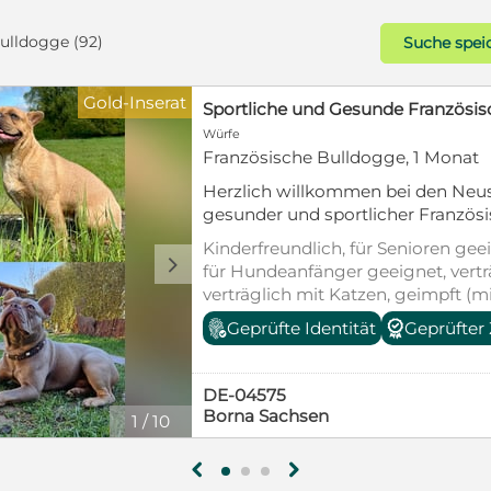
ulldogge (92)
Suche spei
Gold-Inserat
Französische Bulldogge Rüde
Rassehunde
Französische Bulldogge, Rüde, 1 
Unser Wurf gesunder und sportlic
Bulldoggen ist am 16.Juli gelandet
und wir vergeben nun unsere Termine zum persönlichen
Kinderfreundlich, für Senioren geei
Kennenlernen!
für Hundeanfänger geeignet, vert
verträglich mit Katzen, geimpft (m
entwurmt, gechipt, mit EU-Heimti
Geprüfte Identität
Geprüfter
§11
DE-04575
Borna Sachsen
1
/
1
g
h