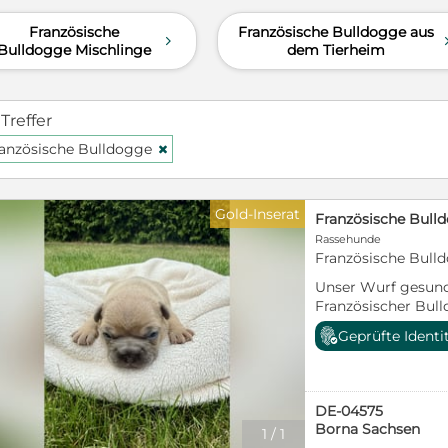
Französische
Französische Bulldogge aus
d
Bulldogge Mischlinge
dem Tierheim
 Treffer
anzösische Bulldogge
H
Gold-Inserat
Französische Bull
Rassehunde
Französische Bulld
Unser Wurf gesund
Französischer Bull
sie entwickeln sich prä
Geprüfte Identi
nun unsere Termin
Kennenlernen!
DE-04575
Borna Sachsen
1
/
1