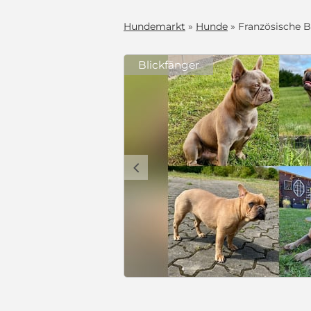
Hundemarkt
»
Hunde
» Französische B
Blickfänger
Sportliche und Gesunde Französische Bulldoggen aus seriöser Familienzucht.
 Unser Wurf
gen ist am
 wir vergeben
lien geeignet,
rnen! Wir
deren Hunden,
rmative Zucht
fungen),
eriöser Züchter
rschutzgesetz
ichen hat.
Preis auf Anfrage