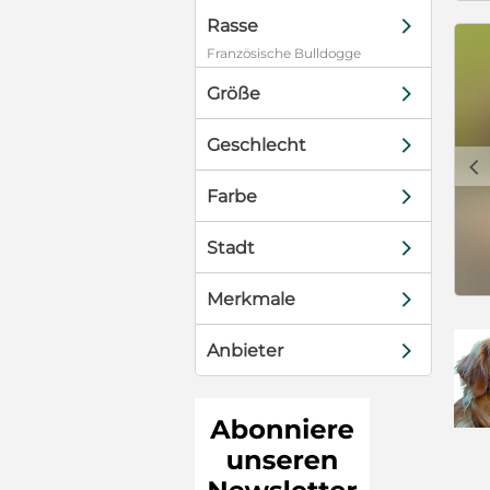
d
Rasse
Französische Bulldogge
d
Größe
d
Geschlecht
c
d
Farbe
d
Stadt
d
Merkmale
d
Anbieter