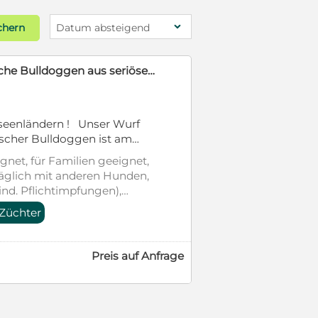
chern
Datum absteigend
Blickfänger
Monat
her Französischer
 sie entwickeln sich prächtig
gnet, für Familien geeignet,
c
räglich mit anderen Hunden,
ind. Pflichtimpfungen),
erausweis, Tierschutzgesetz
 Züchter
Preis auf Anfrage