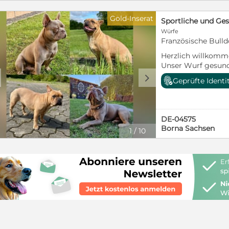
Gold-Inserat
Würfe
Französische Bull
Herzlich willkomm
Unser Wurf gesund
Französischer Bull
d
Geprüfte Identi
sie entwickeln sic
nun unsere Termin
Kennenlernen! Wir
transparente und i
DE-04575
da wir der Meinung
Borna Sachsen
1
/
10
alles offen darleg
verheimlichen hat
Grüße