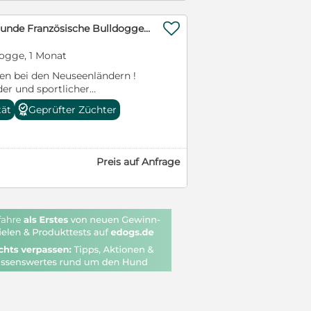

Sportliche und Gesunde Französische Bulldoggen aus seriöser Familienzucht.
dogge, 1 Monat
en bei den Neuseenländern !
er und sportlicher
doggen ist am 16.Juli gelandet
tät
Geprüfter Züchter
h prächtig und wir vergeben
e zum persönlichen
 bemühen uns eine absolut
nformative Zucht vorzustellen,
Preis auf Anfrage
 sind, dass ein seriöser Züchter
en kann und nichts zu
. www.Le-Bulldogs.de Beste