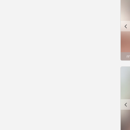
c
m
c