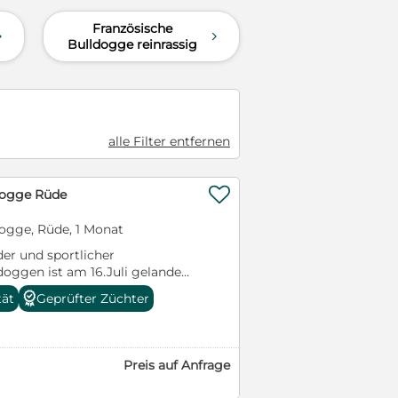
Französische
d
d
Bulldogge reinrassig
alle Filter entfernen

dogge Rüde
ogge, Rüde, 1 Monat
er und sportlicher
doggen ist am 16.Juli gelandet
chtig und wir vergeben
tät
Geprüfter Züchter
e zum persönlichen
Preis auf Anfrage