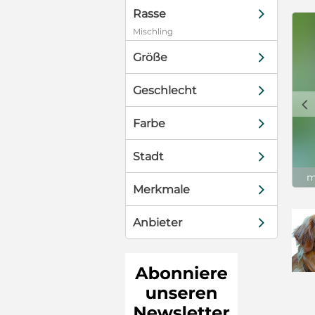
d
Rasse
Mischling
d
Größe
d
Geschlecht
c
d
Farbe
d
Stadt
m
d
Merkmale
d
Anbieter