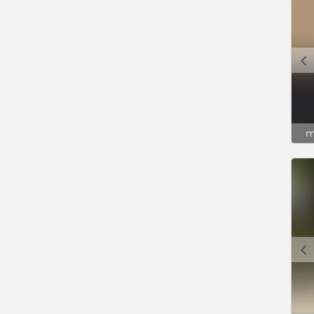
c
m
c