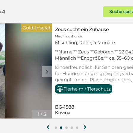
82)
Suche spei
Gold-Inserat
Zeus sucht ein Zuhause
Mischlingshunde
Mischling, Rüde, 4 Monate
**Name:** Zeus **Geboren:** 22.04.
Männlich **Endgröße:** ca. 55–60 cm
Bulgarien (Pets) Der süße Zeus ha
Kinderfreundlich, für Senioren geei
ins Leben. Er wurde aus einem Dorf
d
für Hundeanfänger geeignet, vert
unserem Partnertierheim in Sofia. 
geimpft (mind. Pflichtimpfungen),
kleine Rüde sehnsüchtig auf seine 
Heimtierausweis, Tierschutzgesetz
Tierheim / Tierschutz
Liebe, Geborgenheit und einen sic
schenkt. Zeus ist ein ruhiger, san
Welpe. Fremden Menschen begegn
BG-1588
vorsichtig, doch seine Zurückhaltu
Krivina
1
/
5
Mit etwas Geduld und liebevolle
schnell sein Vertrauen. Hat er sich 
er seine verschmuste, anhängliche
g
h
gemeinsame Kuscheleinheit. Wie 