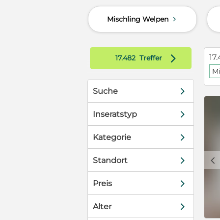
Mischling Welpen
d
n/Junghundes
Familienhunde
und den
n, denn
d
17.
17.482
Treffer
Mi
 Carmensito?
hr 0171
d
Suche
.de
d
tt geimpft.
Inseratstyp
ramt
d
Kategorie
c
d
Standort
d
Preis
d
Alter