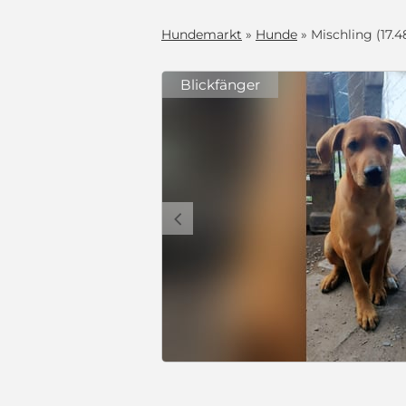
Hundemarkt
»
Hunde
» Mischling (17.4
Blickfänger
ouristen
 Abgaben: Es
"Tante",
deanfänger
 es sogar
c
glich mit
rmischlinge.
mt, gechipt,
er mit seiner
schutzgesetz
 und zusammen
geschlossen.
Preis auf Anfrage
len und
(Schutzgebühr)
wachsen. Mit
überall mit
der
ihn auslastet