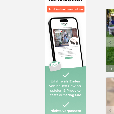
c
m
c