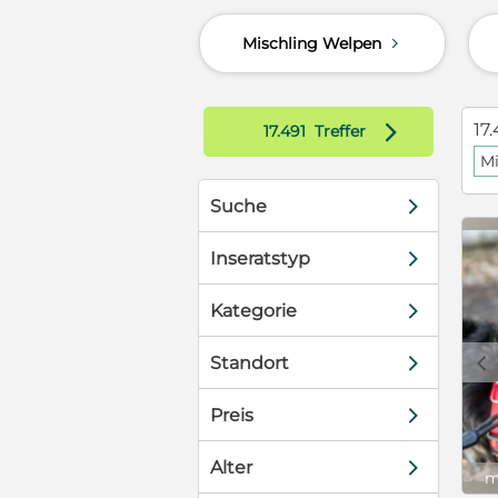
 Heute ist Dar
Mischling Welpen
d
e ersetzt das
d mit einer
d
17.
17.491
Treffer
leiter, sondern
Mi
was
d
Suche
d
. Und genau
Inseratstyp
 zwei Seiten:
sanfter,
d
Kategorie
 Er ist: ✔
 ruhig im Haus
c
d
Standort
ushalt Warum
fängerhund“
d
Preis
nur mitläuft –
 suchen wir
d
und-
Alter
m
Verantwortung