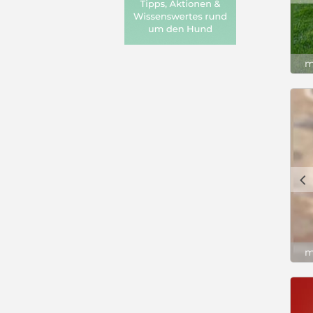
m
c
m