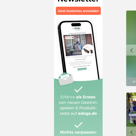
c
m
c