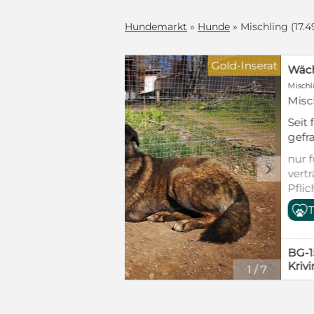
Hundemarkt
»
Hunde
» Mischling (17.4
Blickfänger
Wächter "Dar" - wartet seit 5 Jahren, erfolglos auf seine Menschen
denen niemand
 „Das ist
 Mitten im
nderen Hunden,
– von einem
c
ft (mind.
 der nicht
ße stattfand.
1
gab ihm ein
Bus – ja,
usste. Ein
390 €
 durchschlug.
(Schutzgebühr)
 nahm ihn in
dorthin
rthin, wo er
– weil niemand