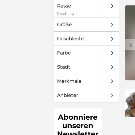
wollen –
d
Rasse
hat gelernt,
Mischling
sen. Wo sind
t nicht mehr
d
Größe
en Genuss
ür ihn, er hat
d
Geschlecht
c
d
Farbe
d
Stadt
d
Merkmale
d
Anbieter