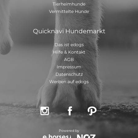
Tierheimhunde
mit einem EU Ausweis in einem beim deutschen
Veterinäramt registriertem Transport
Vermittelte Hunde
Quicknavi Hundemarkt
Das ist edogs
Hilfe & Kontakt
AGB
Impressum
Datenschutz
Werben auf edogs



Powered by