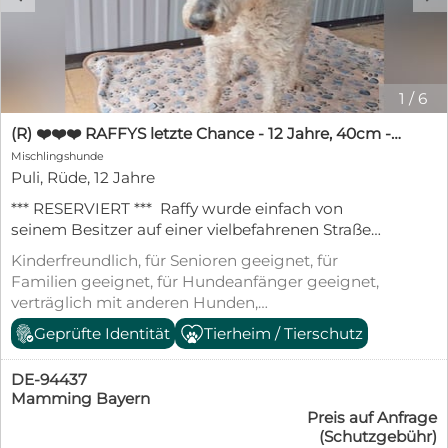
1
/
6
(R) ❤️❤️❤️ RAFFYS letzte Chance - 12 Jahre, 40cm - Puli-Mischling
Mischlingshunde
Puli, Rüde, 12 Jahre
*** RESERVIERT *** Raffy wurde einfach von
seinem Besitzer auf einer vielbefahrenen Straße
entsorgt. Raffy hatte wahnsinniges Glück, daß er
Kinderfreundlich, für Senioren geeignet, für
nicht überfahren wurde. Denn Raffy ist alt, fast taub
Familien geeignet, für Hundeanfänger geeignet,
und fast blind. Jetzt ist er erst einmal auf einer
verträglich mit anderen Hunden,
ungarischen Pflegestelle in Sicherheit. Raffy ist ein
kastriert/sterilisiert, geimpft (mind.
Geprüfte Identität
Tierheim / Tierschutz
ganz lieber, freundlicher, menschenbezogener,
Pflichtimpfungen), entwurmt, gechipt, mit EU-
verschmuster und anhänglicher Rüde. Raffy sucht
Heimtierausweis, aus dem Tierheim,
einen lieben Menschen, der ihm hilfreich zur Seite
DE-94437
Tierschutzgesetz §11
steht und ihm noch ein paar schöne Jahre schenkt.
Mamming Bayern
Preis auf Anfrage
Raffy ist komplett geimpft, mehrfach entwurmt,
(Schutzgebühr)
kastriert, gechipt und im Besitz eines EU-