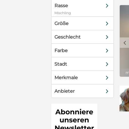
d
Rasse
Mischling
d
Größe
d
Geschlecht
c
d
Farbe
d
Stadt
m
d
Merkmale
d
Anbieter