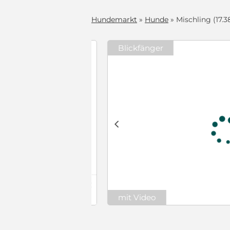
Hundemarkt
»
Hunde
» Mischling (17.3
Blickfänger
ürs Leben
t: männlich
he
ters Domino
lien geeignet,
am mit seinen
c
deren Hunden,
 auf der
hipt, mit EU-
 versorgen.
setz §11
ten die
urden die
it gebracht.
450 €
und endlich
(Schutzgebühr)
zu werden. Der
mit Video
 zu einem
gen. Er liebt
n, neue Dinge