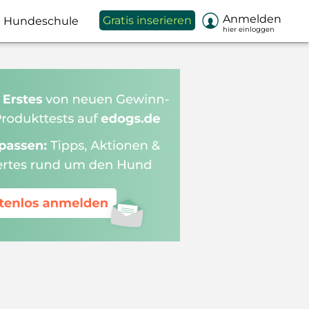

Anmelden
Gratis inserieren
Hundeschule
hier einloggen