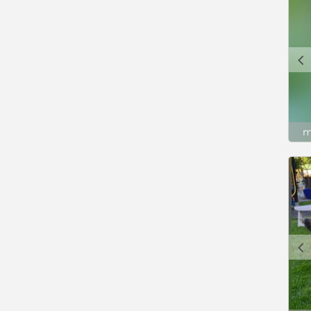
c
m
c