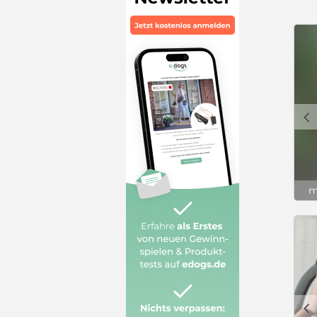
c
m
c