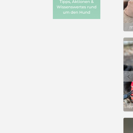
m
c
m