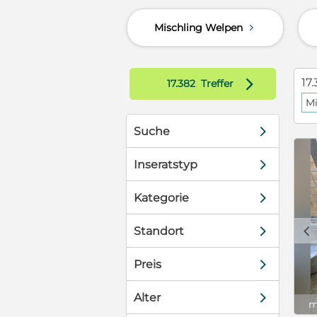
r daraus zu
Mischling Welpen
d
ine
an allem, was
reundlich und
g und
d
17.
17.382
Treffer
ber jede
Mi
es lernen,
inheit,
d
Suche
inen Regeln
 Dafür bringt
d
 und die
Inseratstyp
nschen zu
ich eine
d
Kategorie
diesen
enschen, die
c
d
Standort
ch, sondern
an haben, ihn
d
Preis
und
ch in Domino
d
se, das er so
Alter
m