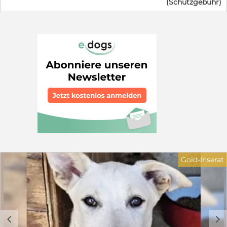
(Schutzgebühr)
Minute hochträchtig gerettet wurde. Ein wenig Zeit
haben wir noch, doch wir können nicht für immer
bleiben - ab Ende Augsut dürfen wir ausziehen.Wir
halten unsere Mama gerade ganz schön auf Trab, sind
neugierig und verspielt und kuscheln am liebsten
stundenlang. Da wir langsam groß und selbstständig
werden, packen wir bald unsere Köfferchen. Wir suchen
Menschen, die uns die Welt zeigen, uns das Hunde-
Einmaleins beibringen und uns nie wieder hergeben.
Auch unsere wundervolle Mama sucht ein eigenes
Zuhause (wird später separat vorgestellt). in dem sie
nach der anstrengenden Welpenzeit endlich die
Prinzessin sein darf. Bei unserem Auszug sind wir
natürlich geimpft, gechipt und mehrfach entwurmt.
Auf dem letzten Foto ist unsere Mama zu sehen. Wenn
du dich in einen von uns (oder in unsere Mama) verliebt
hast und ein gutes Zuhause bieten kannst, melde dich
Gold-Inserat
schnell bei unseren Pflegeeltern. Wir freuen uns auf
dich! Wer schenkt einem der bezaubernden
Hundekinder ein liebevolles Zuhause für immer? Ein
Garten sollte vorhanden sein. Gerne ländlich oder am
grünen Stadtrand oder in einem grünen Viertel. Einen
kuscheligen Sofaplatz würden sie auch nicht verachten.
c
d
Gerne zu einer Familie mit größeren Kindern oder zu