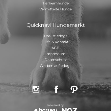
Tierheimhunde
Vermittelte Hunde
Quicknavi Hundemarkt
Das ist edogs
Hilfe & Kontakt
AGB
Impressum
Datenschutz
Werben auf edogs



Powered by