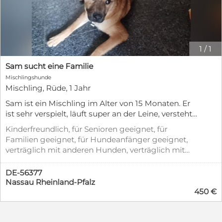
1
/
1
Sam sucht eine Familie
Mischlingshunde
Mischling, Rüde, 1 Jahr
Sam ist ein Mischling im Alter von 15 Monaten. Er
ist sehr verspielt, läuft super an der Leine, versteht
sich gut mit Artgenossen. Sam hat eine
Kinderfreundlich, für Senioren geeignet, für
Schulterhöhe von 40 cm, ist gechipt, entwurmt
Familien geeignet, für Hundeanfänger geeignet,
und hat alle Impfungen. Sam ist ideal als
verträglich mit anderen Hunden, verträglich mit
Zweithund. Er ist ruhig, weint nicht, kann alleine
Katzen, geimpft (mind. Pflichtimpfungen),
bleiben und hat keine Anzeichen von Jagdtrieb.
entwurmt, gechipt, mit EU-Heimtierausweis,
DE-56377
Wer verliebt sich in die kleine Maus? Er ist
Welpenwurf, Stubenrein
Nassau Rheinland-Pfalz
herzerrreißend freundlich. Schlägt kurz an, wenn
450 €
jemand fremdes vorm Tor steht. Wir freuen uns auf
Ihre Anfragen und Ihren Besuch bei uns zu Hause.