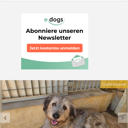
es schwer, sich im Rudel durchzusetzen. Sie liegt nur
noch in ihrer Hütte und hofft, dass sie von den anderen
in Ruhe gelassen wird. Wir suchen für Castagna ein
Zuhause in ruhiger Wohnlage. Sie sollten über
Hundeerfahrung verfügen. Kinder sollten 12 Jahre oder
älter sein. Schön wäre ein sozialer Hundekumpel, der ihr
zeigt, wie schön das Leben sein kann. Wer hilft
Castagna und schenkt ihr ein Körbchen, sei es für
immer oder auf Zeit in Form von einer Pflegestelle. Sie
braucht dringend unsere Hilfe. Haben Sie Fragen zu
Castagna? Dann freue ich mich über ihre
Kontaktaufnahme: Petra Niebuhr 0171 1246032 Email:
petra.niebuhr@furbys-fellfreunde.de Alle Hunde sind
bei Ausreise gechipt, geimpft und reisen mit einem EU
Ausweis in einem beim deutschen Veterinäramt
registrierten Transport. Die Hunde reisen mit Traces.
Gold-Inserat
c
d