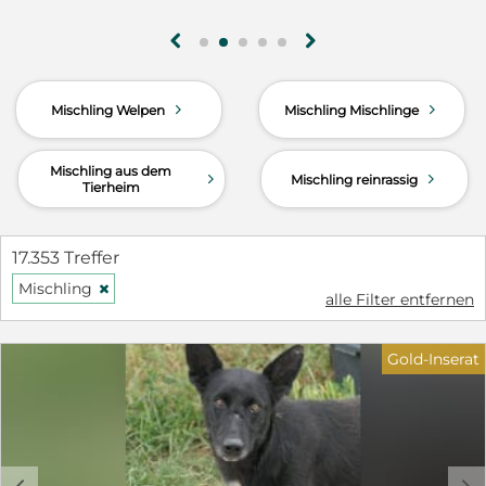
g
h
d
d
Mischling Welpen
Mischling Mischlinge
Mischling aus dem
d
d
Mischling reinrassig
Tierheim
17.353 Treffer
Mischling
H
alle Filter entfernen
Gold-Inserat
c
d