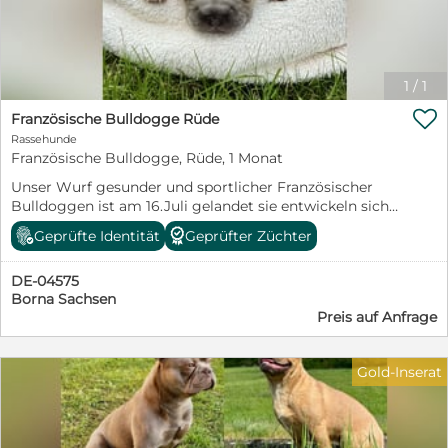
1
/
1

Französische Bulldogge Rüde
Rassehunde
Französische Bulldogge, Rüde, 1 Monat
Unser Wurf gesunder und sportlicher Französischer
Bulldoggen ist am 16.Juli gelandet sie entwickeln sich
prächtig und wir vergeben nun unsere Termine zum
Geprüfte Identität
Geprüfter Züchter
persönlichen Kennenlernen!
DE-04575
Borna Sachsen
Preis auf Anfrage
Gold-Inserat