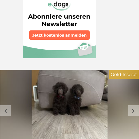
Gold-Inserat
c
d