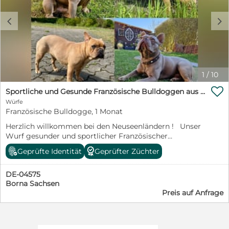
c
d
1
/
10

Sportliche und Gesunde Französische Bulldoggen aus seriöser Familienzucht.
Würfe
Französische Bulldogge, 1 Monat
Herzlich willkommen bei den Neuseenländern ! Unser
Wurf gesunder und sportlicher Französischer
Bulldoggen ist am 16.Juli gelandet sie entwickeln sich
Geprüfte Identität
Geprüfter Züchter
prächtig und wir vergeben nun unsere Termine zum
persönlichen Kennenlernen! Wir bemühen uns eine
DE-04575
absolut transparente und informative Zucht
Borna Sachsen
vorzustellen, da wir der Meinung sind, dass ein seriöser
Preis auf Anfrage
Züchter alles offen darlegen kann und nichts zu
verheimlichen hat. www.Le-Bulldogs.de Beste Grüße