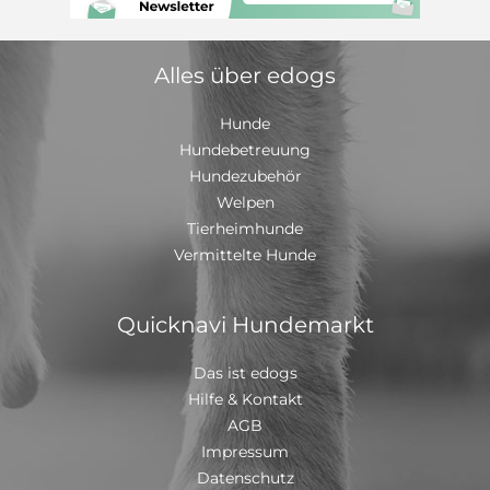
haben. Beide wurden mehrfach mit "vorzüglich"
bewertet. Mit dem Welpen bekommen Sie die roten SV
Papiere mit Ahnentafel und ein Starterpaket. Zur
Alles über edogs
Abgabe sind alle Welpen entwurmt, ärztlich untersucht,
gechipt und geimpft. Die Impfungen sind im EU
Heimtierausweis dokumentiert. Titelbild ist Nikita, Bild
Hunde
2 ist Pepe Das Muttertier kann gerne vorab besichtigt
Hundebetreuung
werden.
Hundezubehör
Welpen
Tierheimhunde
Vermittelte Hunde
Quicknavi Hundemarkt
Das ist edogs
Hilfe & Kontakt
AGB
Impressum
Datenschutz