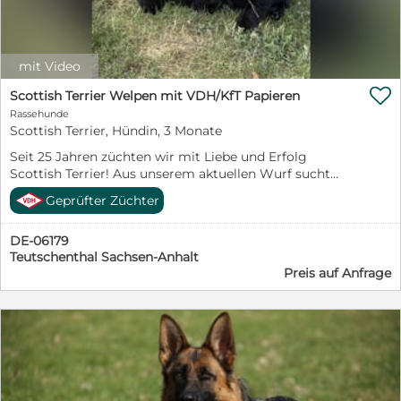
#Puppylove #Hundeliebe #ZwergpudelWelpen #VDH
#FCI #WelpenGlück ✨
mit Video

Scottish Terrier Welpen mit VDH/KfT Papieren
Rassehunde
Scottish Terrier, Hündin, 3 Monate
Seit 25 Jahren züchten wir mit Liebe und Erfolg
Scottish Terrier! Aus unserem aktuellen Wurf sucht
noch eine schwarze Hündin ein liebevolles Zuhause.
Geprüfter Züchter
Unsere Welpen werden liebevoll in Haus und Garten
aufgezogen, sind bestens sozialisiert und geprägt. Eine
DE-06179
Abgabe wäre im Alter von 10 Wochen möglich ( ab
Teutschenthal Sachsen-Anhalt
dem 18.07.2026). Dann sind die Welpen mehrfach
Preis auf Anfrage
entwurmt, geimpft und gechipt. Sie erhalten eine
Ahnentafel und einen EU-Impfpass. Weitere
Informationen gerne bei einem Telefonat, per
WhatsApp oder E-Mail.