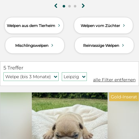
g
h
d
d
Welpen aus dem Tierheim
Welpen vom Züchter
d
d
Mischlingswelpen
Reinrassige Welpen
5 Treffer
Welpe (bis 3 Monate)
Leipzig
f
f
alle Filter entfernen
Gold-Inserat